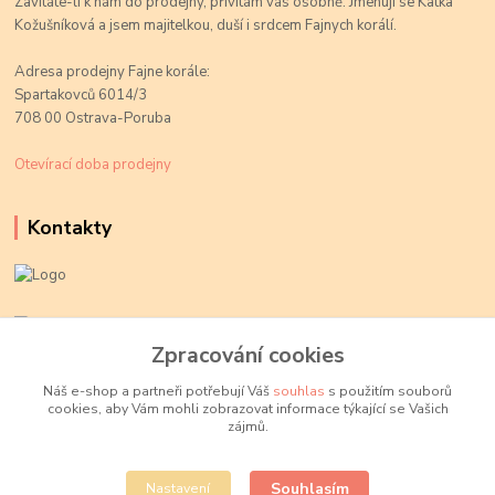
Zavítáte-li k nám do prodejny, přivítám vás osobně. Jmenuji se Katka
Kožušníková a jsem majitelkou, duší i srdcem Fajnych korálí.
Adresa prodejny Fajne korále:
Spartakovců 6014/3
708 00 Ostrava-Poruba
Otevírací doba prodejny
Kontakty
Kateřina Kožušníková
+420 774 719 784
Zpracování cookies
volejte Po-Pá, 9-18 hod.
Náš e-shop a partneři potřebují Váš
souhlas
s použitím souborů
cookies, aby Vám mohli zobrazovat informace týkající se Vašich
info@fajnekorale.cz
zájmů.
Souhlasím
Nastavení