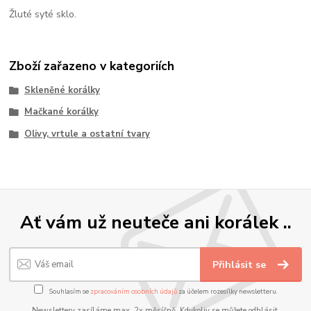
Žluté syté sklo.
Zboží zařazeno v kategoriích
Skleněné korálky
Mačkané korálky
Olivy, vrtule a ostatní tvary
Ať vám už neuteče ani korálek ..
Přihlásit se
Souhlasím se
zpracováním osobních údajů
za účelem rozesílky newsletteru.
Newslettery zasíláme max. 2x měsíčně. Kdykoliv se můžete odhlásit.