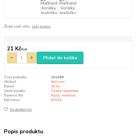
Žluté syté sklo.
celý popis
21 Kč
/
bal.
Přidat do košíku
Číslo produktu:
101068
Velikost:
9x4 mm
Balení:
45 ks
Země původu:
Česká republika
Barevný filtr:
žlutá, medová
Kód barvy:
83130
Do oblíbených
Popis produktu