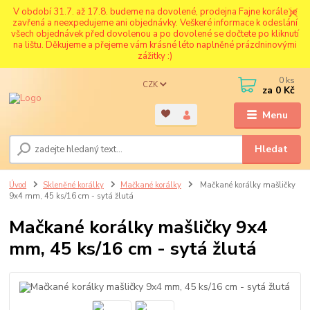
V období 31.7. až 17.8. budeme na dovolené, prodejna Fajne korále je
zavřená a neexpedujeme ani objednávky. Veškeré informace k odeslání
všech objednávek před dovolenou a po dovolené se dočtete po kliknutí
na lištu. Děkujeme a přejeme vám krásné léto naplněné prázdninovými
zážitky :)
0
ks
CZK
za
0 Kč
Menu
Hledat
Úvod
Skleněné korálky
Mačkané korálky
Mačkané korálky mašličky
9x4 mm, 45 ks/16 cm - sytá žlutá
Mačkané korálky mašličky 9x4
mm, 45 ks/16 cm - sytá žlutá