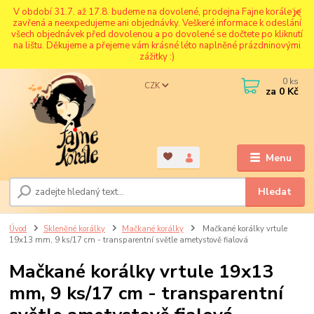
V období 31.7. až 17.8. budeme na dovolené, prodejna Fajne korále je
zavřená a neexpedujeme ani objednávky. Veškeré informace k odeslání
všech objednávek před dovolenou a po dovolené se dočtete po kliknutí
na lištu. Děkujeme a přejeme vám krásné léto naplněné prázdninovými
zážitky :)
0
ks
CZK
za
0 Kč
Menu
Hledat
Úvod
Skleněné korálky
Mačkané korálky
Mačkané korálky vrtule
19x13 mm, 9 ks/17 cm - transparentní světle ametystově fialová
Mačkané korálky vrtule 19x13
mm, 9 ks/17 cm - transparentní