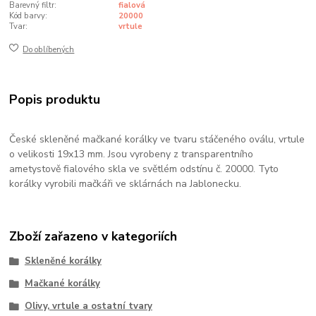
Barevný filtr:
fialová
Kód barvy:
20000
Tvar:
vrtule
Do oblíbených
Popis produktu
České skleněné mačkané korálky ve tvaru stáčeného oválu, vrtule
o velikosti 19x13 mm. Jsou vyrobeny z transparentního
ametystově fialového skla ve světlém odstínu č. 20000. Tyto
korálky vyrobili mačkáři ve sklárnách na Jablonecku.
Zboží zařazeno v kategoriích
Skleněné korálky
Mačkané korálky
Olivy, vrtule a ostatní tvary