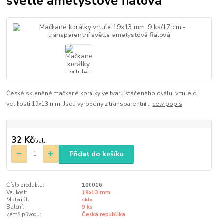
světle ametystově fialová
České skleněné mačkané korálky ve tvaru stáčeného oválu, vrtule o
velikosti 19x13 mm. Jsou vyrobeny z transparentní...
celý popis
32 Kč
/
bal.
Přidat do košíku
Číslo produktu:
100016
Velikost:
19x13 mm
Materiál:
sklo
Balení:
9 ks
Země původu:
Česká republika