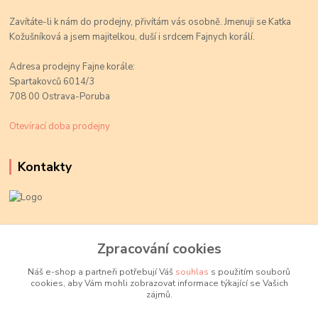
Zavítáte-li k nám do prodejny, přivítám vás osobně. Jmenuji se Katka
Kožušníková a jsem majitelkou, duší i srdcem Fajnych korálí.
Adresa prodejny Fajne korále:
Spartakovců 6014/3
708 00 Ostrava-Poruba
Otevírací doba prodejny
Kontakty
Kateřina Kožušníková
+420 774 719 784
Zpracování cookies
volejte Po-Pá, 9-18 hod.
Náš e-shop a partneři potřebují Váš
souhlas
s použitím souborů
cookies, aby Vám mohli zobrazovat informace týkající se Vašich
info@fajnekorale.cz
zájmů.