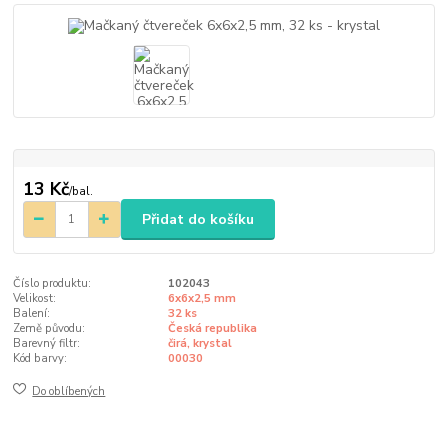
13 Kč
/
bal.
Přidat do košíku
Číslo produktu:
102043
Velikost:
6x6x2,5 mm
Balení:
32 ks
Země původu:
Česká republika
Barevný filtr:
čirá, krystal
Kód barvy:
00030
Do oblíbených