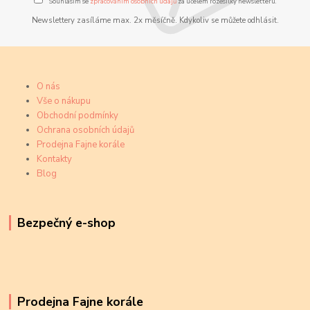
Souhlasím se
zpracováním osobních údajů
za účelem rozesílky newsletteru.
Newslettery zasíláme max. 2x měsíčně. Kdykoliv se můžete odhlásit.
O nás
Vše o nákupu
Obchodní podmínky
Ochrana osobních údajů
Prodejna Fajne korále
Kontakty
Blog
Bezpečný e-shop
Prodejna Fajne korále