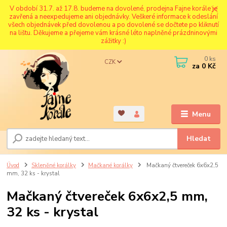
V období 31.7. až 17.8. budeme na dovolené, prodejna Fajne korále je
zavřená a neexpedujeme ani objednávky. Veškeré informace k odeslání
všech objednávek před dovolenou a po dovolené se dočtete po kliknutí
na lištu. Děkujeme a přejeme vám krásné léto naplněné prázdninovými
zážitky :)
0
ks
CZK
za
0 Kč
Menu
Hledat
Úvod
Skleněné korálky
Mačkané korálky
Mačkaný čtvereček 6x6x2,5
mm, 32 ks - krystal
Mačkaný čtvereček 6x6x2,5 mm,
32 ks - krystal