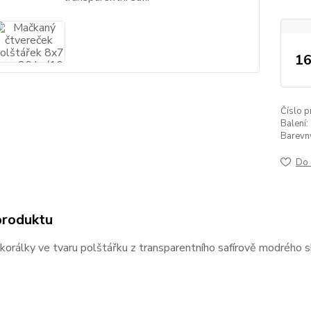
16
Číslo p
Balení:
Barevný 
Do 
produktu
orálky ve tvaru polštářku z transparentního safírově modrého s