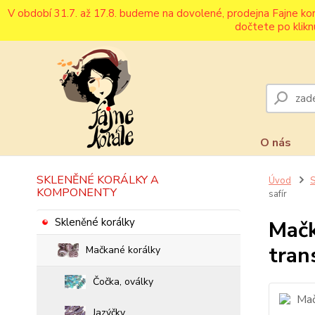
V období 31.7. až 17.8. budeme na dovolené, prodejna Fajne ko
dočtete po klikn
O nás
SKLENĚNÉ KORÁLKY A
Úvod
S
KOMPONENTY
safír
Skleněné korálky
Mačk
tran
Mačkané korálky
Čočka, oválky
Jazýčky