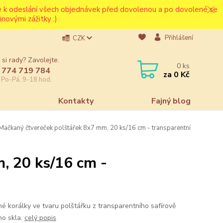
ce k odeslání všech objednávek před dovolenou a po dovolené se
novými zážitky :)
Přihlášení
CZK
 si rady? Zavolejte.
0
ks
 774 719 784
za
0 Kč
e Po-Pá, 9-18 hod.
a
Kontakty
Fajný blog
Mačkaný čtvereček polštářek 8x7 mm, 20 ks/16 cm - transparentní
, 20 ks/16 cm -
é korálky ve tvaru polštářku z transparentního safírově
o skla.
celý popis