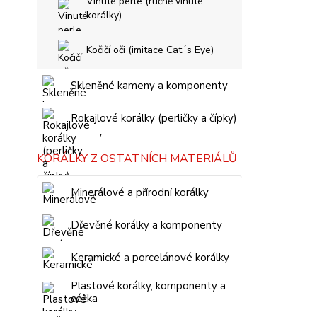
Vinuté perle (ručně vinuté
korálky)
Kočičí oči (imitace Cat´s Eye)
Skleněné kameny a komponenty
Rokajlové korálky (perličky a čípky)
KORÁLKY Z OSTATNÍCH MATERIÁLŮ
Minerálové a přírodní korálky
Dřevěné korálky a komponenty
Keramické a porcelánové korálky
Plastové korálky, komponenty a
céčka