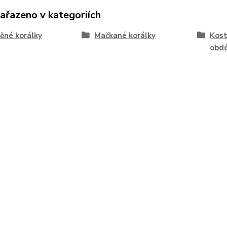
zařazeno v kategoriích
ěné korálky
Mačkané korálky
Kost
obdé