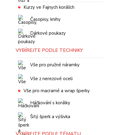
Kurzy ve Fajnych korálích
Časopisy, knihy
Dárkové poukazy
VYBÍREJTE PODLE TECHNIKY
Vše pro pružné náramky
Vše z nerezové oceli
Vše pro macramé a wrap šperky
Háčkování s korálky
Šitý šperk a výšivka
VYBÍREJTE PODLE TÉMATU