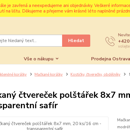
rále je zavřená a neexpedujeme ani objednávky. Veškeré informa
utí na lištu. Děkujeme a přejeme vám krásné léto naplněné prázdni
Nevíte
Hledat
+420
volejt
Vše o nákupu
Prodejna Ostrav
kleněné korálky
Mačkané korálky
Kostičky, čtverečky, obdélníky
aný čtvereček polštářek 8x7 mm
sparentní safír
Mačkan
modréh