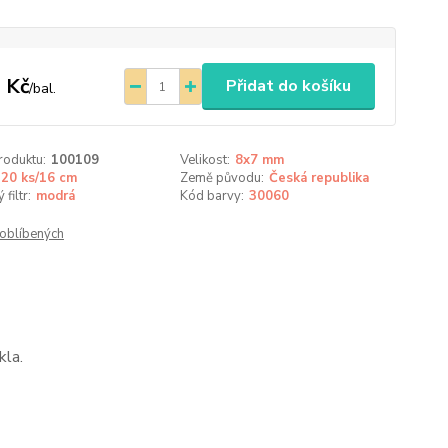
 Kč
Přidat do košíku
/
bal.
roduktu:
100109
Velikost:
8x7 mm
20 ks/16 cm
Země původu:
Česká republika
filtr:
modrá
Kód barvy:
30060
oblíbených
kla.