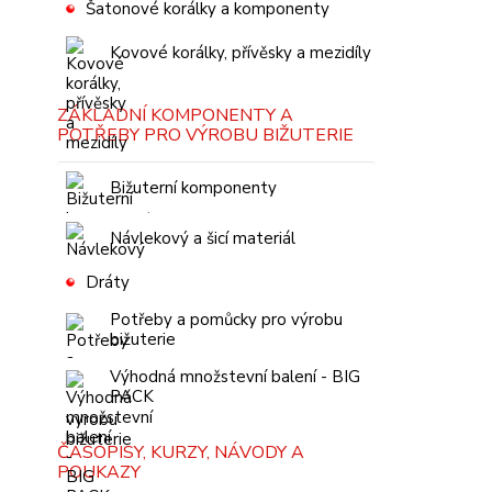
Šatonové korálky a komponenty
Kovové korálky, přívěsky a mezidíly
ZÁKLADNÍ KOMPONENTY A
POTŘEBY PRO VÝROBU BIŽUTERIE
Bižuterní komponenty
Návlekový a šicí materiál
Dráty
Potřeby a pomůcky pro výrobu
bižuterie
Výhodná množstevní balení - BIG
PACK
ČASOPISY, KURZY, NÁVODY A
POUKAZY