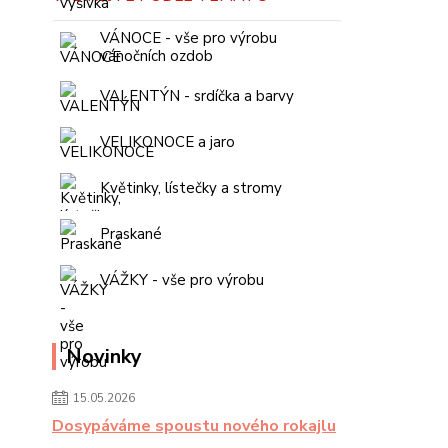
VÁNOCE - vše pro výrobu
vánočních ozdob
VALENTÝN - srdíčka a barvy
VELIKONOCE a jaro
Květinky, lístečky a stromy
Praskané
VÁŽKY - vše pro výrobu
Novinky
15.05.2026
Dosypáváme spoustu nového rokajlu