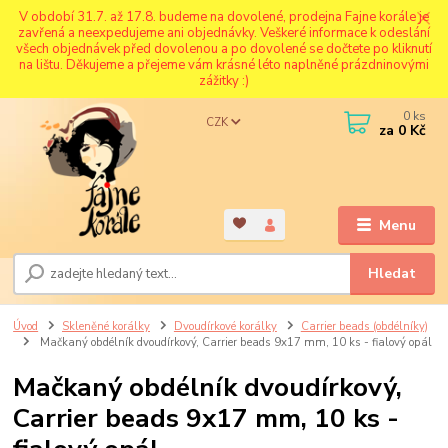
V období 31.7. až 17.8. budeme na dovolené, prodejna Fajne korále je
zavřená a neexpedujeme ani objednávky. Veškeré informace k odeslání
všech objednávek před dovolenou a po dovolené se dočtete po kliknutí
na lištu. Děkujeme a přejeme vám krásné léto naplněné prázdninovými
zážitky :)
0
ks
CZK
za
0 Kč
Menu
Hledat
Úvod
Skleněné korálky
Dvoudírkové korálky
Carrier beads (obdélníky)
Mačkaný obdélník dvoudírkový, Carrier beads 9x17 mm, 10 ks - fialový opál
Mačkaný obdélník dvoudírkový,
Carrier beads 9x17 mm, 10 ks -