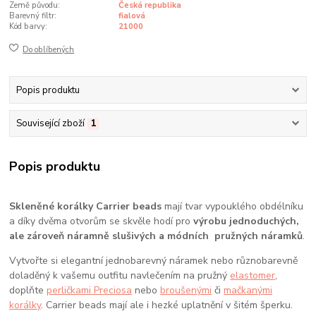
Země původu:
Česká republika
Barevný filtr:
fialová
Kód barvy:
21000
Do oblíbených
Popis produktu
Související zboží
1
Popis produktu
Skleněné korálky Carrier beads
mají tvar vypouklého obdélníku
a díky dvěma otvorům se skvěle hodí pro
výrobu jednoduchých,
ale zároveň náramně slušivých a módních pružných náramků
.
Vytvořte si elegantní jednobarevný náramek nebo různobarevně
doladěný k vašemu outfitu navlečením na pružný
elastomer
,
doplňte
perličkami Preciosa
nebo
broušenými
či
mačkanými
korálky
. Carrier beads mají ale i hezké uplatnění v šitém šperku.