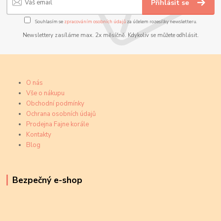
Přihlásit se
Souhlasím se
zpracováním osobních údajů
za účelem rozesílky newsletteru.
Newslettery zasíláme max. 2x měsíčně. Kdykoliv se můžete odhlásit.
O nás
Vše o nákupu
Obchodní podmínky
Ochrana osobních údajů
Prodejna Fajne korále
Kontakty
Blog
Bezpečný e-shop