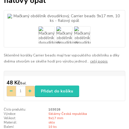
fialový opál
Skleněné korálky Carrier beads mají tvar vypouklého obdélníku a díky
dvěma otvorům se skvěle hodí pro výrobu jednod...
celý popis
48 Kč
/
bal.
Přidat do košíku
Číslo produktu:
103026
Výrobce:
Sklárny Česká republika
Velikost:
9x17 mm
Materiál:
sklo
Balení:
10 ks