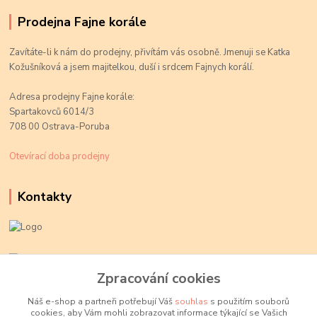
Prodejna Fajne korále
Zavítáte-li k nám do prodejny, přivítám vás osobně. Jmenuji se Katka
Kožušníková a jsem majitelkou, duší i srdcem Fajnych korálí.
Adresa prodejny Fajne korále:
Spartakovců 6014/3
708 00 Ostrava-Poruba
Otevírací doba prodejny
Kontakty
Kateřina Kožušníková
+420 774 719 784
Zpracování cookies
volejte Po-Pá, 9-18 hod.
Náš e-shop a partneři potřebují Váš
souhlas
s použitím souborů
cookies, aby Vám mohli zobrazovat informace týkající se Vašich