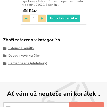
vyrobeny z fialovorůžového opálového skla
v odstínu 71020. Skleněn...
38 Kč
/
bal.
Přidat do košíku
Zboží zařazeno v kategoriích
Skleněné korálky
Dvoudírkové korálky
Carrier beads (obdélníky)
Ať vám už neuteče ani korálek ..