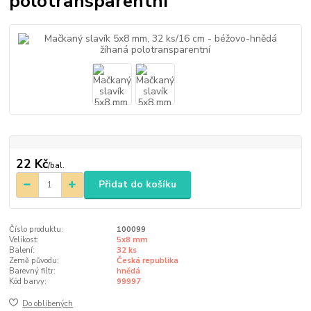
polotransparentní
22 Kč
/
bal.
Přidat do košíku
Číslo produktu:
100099
Velikost:
5x8 mm
Balení:
32 ks
Země původu:
Česká republika
Barevný filtr:
hnědá
Kód barvy:
99997
Do oblíbených