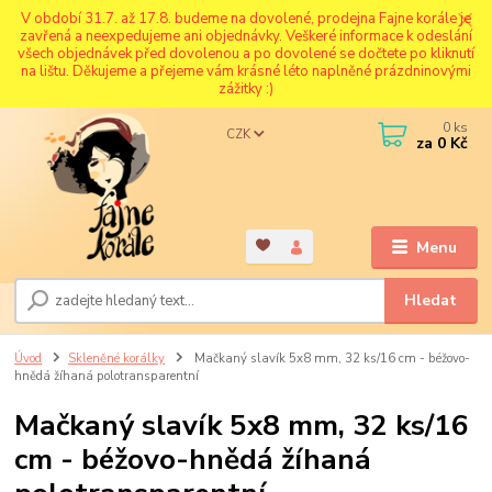
V období 31.7. až 17.8. budeme na dovolené, prodejna Fajne korále je
zavřená a neexpedujeme ani objednávky. Veškeré informace k odeslání
všech objednávek před dovolenou a po dovolené se dočtete po kliknutí
na lištu. Děkujeme a přejeme vám krásné léto naplněné prázdninovými
zážitky :)
0
ks
CZK
za
0 Kč
Menu
Hledat
Úvod
Skleněné korálky
Mačkaný slavík 5x8 mm, 32 ks/16 cm - béžovo-
hnědá žíhaná polotransparentní
Mačkaný slavík 5x8 mm, 32 ks/16
cm - béžovo-hnědá žíhaná