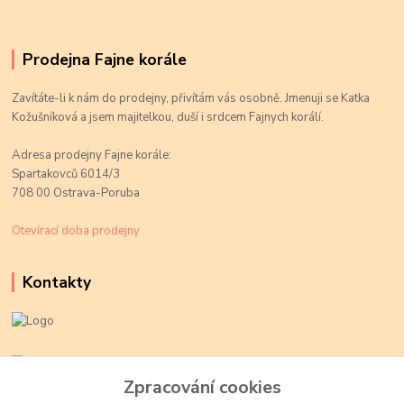
Prodejna Fajne korále
Zavítáte-li k nám do prodejny, přivítám vás osobně. Jmenuji se Katka
Kožušníková a jsem majitelkou, duší i srdcem Fajnych korálí.
Adresa prodejny Fajne korále:
Spartakovců 6014/3
708 00 Ostrava-Poruba
Otevírací doba prodejny
Kontakty
Kateřina Kožušníková
+420 774 719 784
Zpracování cookies
volejte Po-Pá, 9-18 hod.