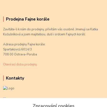
Prodejna Fajne korále
Zavítáte-li k nám do prodejny, přivítám vás osobně. Jmenuji se Katka
Kožušníková a jsem majitelkou, duší i srdcem Fajnych korálí.
Adresa prodejny Fajne korále:
Spartakovců 6014/3
708 00 Ostrava-Poruba
Otevírací doba prodejny
Kontakty
Kateřina Kožušníková
+420 774 719 784
Zpracování cookies