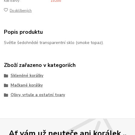
Kód barvy:
10200
Do oblíbených
Popis produktu
Světle šedohnědé transparentní sklo (smoke topaz).
Zboží zařazeno v kategoriích
Skleněné korálky
Mačkané korálky
Olivy, vrtule a ostatní tvary
Ať vám už neuteče ani korálek ..