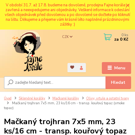
V období 31.7. až 17.8. budeme na dovolené, prodejna Fajne korále je
zavřená a neexpedujeme ani objednávky. Veškeré informace k odeslání
všech objednávek před dovolenou a po dovolené se dočtete po kliknutí
na lištu. Děkujeme a přejeme vám krásné léto naplněné prázdninovými
zážitky :)
0
ks
CZK
za
0 Kč
Menu
Hledat
Úvod
Skleněné korálky
Mačkané korálky
Olivy, vrtule a ostatní tvary
Mačkaný trojhran 7x5 mm, 23 ks/16 cm - transp. kouřový topaz (smoke
topaz)
Mačkaný trojhran 7x5 mm, 23
ks/16 cm - transp. kouřový topaz