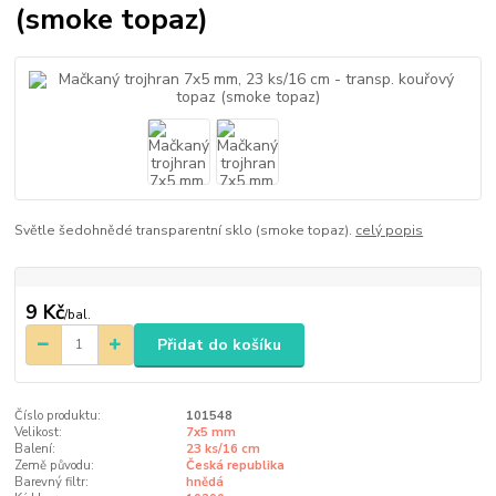
(smoke topaz)
Světle šedohnědé transparentní sklo (smoke topaz).
celý popis
9 Kč
/
bal.
Přidat do košíku
Číslo produktu:
101548
Velikost:
7x5 mm
Balení:
23 ks/16 cm
Země původu:
Česká republika
Barevný filtr:
hnědá