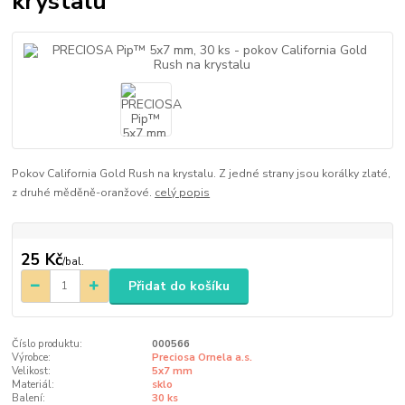
krystalu
Pokov California Gold Rush na krystalu. Z jedné strany jsou korálky zlaté,
z druhé měděně-oranžové.
celý popis
25 Kč
/
bal.
Přidat do košíku
Číslo produktu:
000566
Výrobce:
Preciosa Ornela a.s.
Velikost:
5x7 mm
Materiál:
sklo
Balení:
30 ks