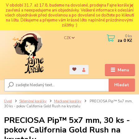
V období 31.7. až 17.8. budeme na dovolené, prodejna Fajne korále je
zavřená a neexpedujeme ani objednávky. Veškeré informace k odeslání
všech objednávek před dovolenou a po dovolené se dočtete po kliknutí
na lištu. Děkujeme a přejeme vám krásné léto naplněné prázdninovými
zážitky :)
0
ks
CZK
za
0 Kč
Menu
Hledat
Úvod
Skleněné korálky
Mačkané korálky
PRECIOSA Pip™ 5x7 mm,
30 ks - pokov California Gold Rush na krystalu
PRECIOSA Pip™ 5x7 mm, 30 ks -
pokov California Gold Rush na