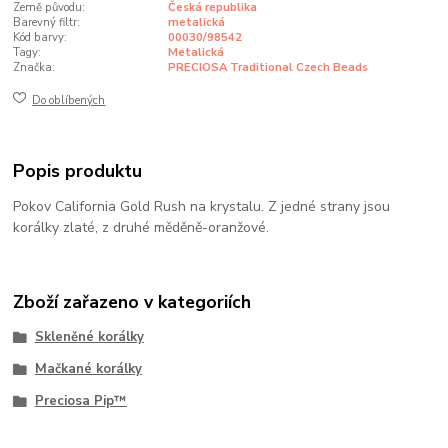
Země původu:
Česká republika
Barevný filtr:
metalická
Kód barvy:
00030/98542
Tagy:
Metalická
Značka:
PRECIOSA Traditional Czech Beads
Do oblíbených
Popis produktu
Pokov California Gold Rush na krystalu. Z jedné strany jsou
korálky zlaté, z druhé měděně-oranžové.
Zboží zařazeno v kategoriích
Skleněné korálky
Mačkané korálky
Preciosa Pip™