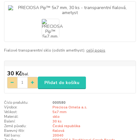
Fialové transparentní sklo (odstín amethyst).
celý popis
30 Kč
/
bal.
Přidat do košíku
Číslo produktu:
000580
Výrobce:
Preciosa Ornela a.s.
Velikost:
5x7 mm
Materiál:
sklo
Balení:
30 ks
Země původu:
Česká republika
Barevný filtr:
fialová
Kód barvy:
20040