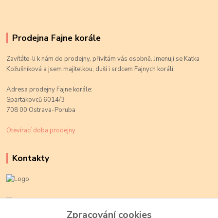
Prodejna Fajne korále
Zavítáte-li k nám do prodejny, přivítám vás osobně. Jmenuji se Katka
Kožušníková a jsem majitelkou, duší i srdcem Fajnych korálí.
Adresa prodejny Fajne korále:
Spartakovců 6014/3
708 00 Ostrava-Poruba
Otevírací doba prodejny
Kontakty
Kateřina Kožušníková
+420 774 719 784
Zpracování cookies