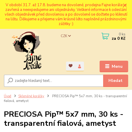
V období 31.7. až 17.8. budeme na dovolené, prodejna Fajne korále je
zavřená a neexpedujeme ani objednávky. Veškeré informace k odeslání
všech objednávek před dovolenou a po dovolené se dočtete po kliknutí
na lištu. Děkujeme a přejeme vám krásné léto naplněné prázdninovými
zážitky :)
0
ks
CZK
za
0 Kč
Menu
Hledat
Úvod
Skleněné korálky
PRECIOSA Pip™ 5x7 mm, 30 ks - transparentní
fialová, ametyst
PRECIOSA Pip™ 5x7 mm, 30 ks -
transparentní fialová, ametyst