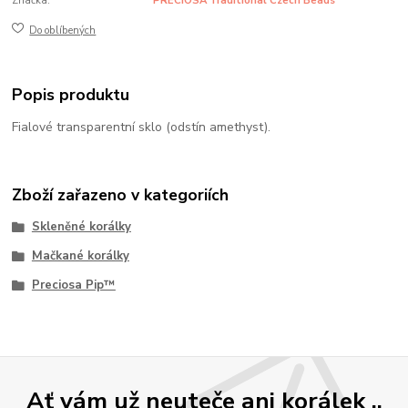
Značka:
PRECIOSA Traditional Czech Beads
Do oblíbených
Popis produktu
Fialové transparentní sklo (odstín amethyst).
Zboží zařazeno v kategoriích
Skleněné korálky
Mačkané korálky
Preciosa Pip™
Ať vám už neuteče ani korálek ..