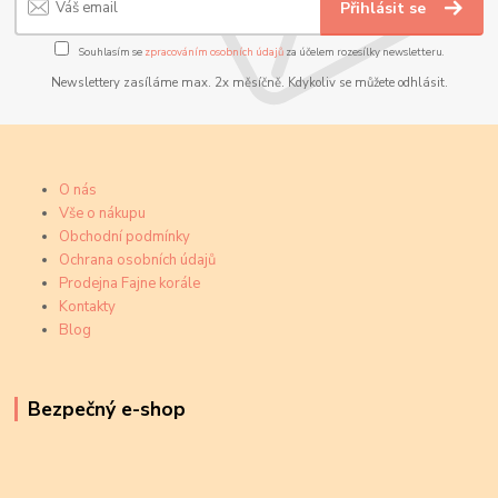
Přihlásit se
Souhlasím se
zpracováním osobních údajů
za účelem rozesílky newsletteru.
Newslettery zasíláme max. 2x měsíčně. Kdykoliv se můžete odhlásit.
O nás
Vše o nákupu
Obchodní podmínky
Ochrana osobních údajů
Prodejna Fajne korále
Kontakty
Blog
Bezpečný e-shop