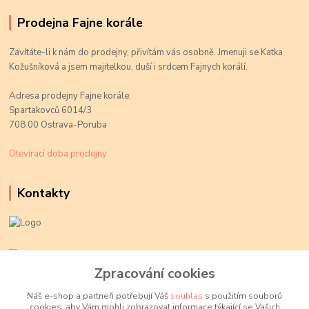
Prodejna Fajne korále
Zavítáte-li k nám do prodejny, přivítám vás osobně. Jmenuji se Katka
Kožušníková a jsem majitelkou, duší i srdcem Fajnych korálí.
Adresa prodejny Fajne korále:
Spartakovců 6014/3
708 00 Ostrava-Poruba
Otevírací doba prodejny
Kontakty
Kateřina Kožušníková
+420 774 719 784
Zpracování cookies
volejte Po-Pá, 9-18 hod.
Náš e-shop a partneři potřebují Váš
souhlas
s použitím souborů
cookies, aby Vám mohli zobrazovat informace týkající se Vašich