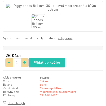
Syté modrozelené sklo s bílým listrem.
celý popis
26 Kč
/
bal.
Přidat do košíku
Číslo produktu:
102553
Velikost:
8x4 mm
Balení:
30 ks
Země původu:
Česká republika
Barevný filtr:
modrozelená, zelenomodrá
Kód barvy:
63120/14400
Do oblíbených