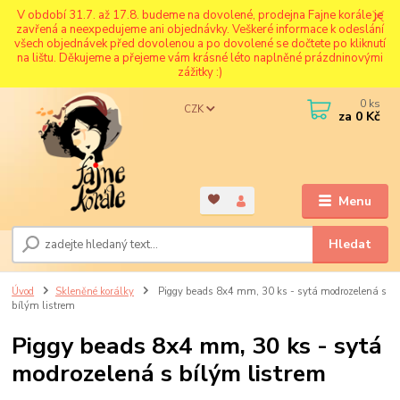
V období 31.7. až 17.8. budeme na dovolené, prodejna Fajne korále je
zavřená a neexpedujeme ani objednávky. Veškeré informace k odeslání
všech objednávek před dovolenou a po dovolené se dočtete po kliknutí
na lištu. Děkujeme a přejeme vám krásné léto naplněné prázdninovými
zážitky :)
0
ks
CZK
za
0 Kč
Menu
Hledat
Úvod
Skleněné korálky
Piggy beads 8x4 mm, 30 ks - sytá modrozelená s
bílým listrem
Piggy beads 8x4 mm, 30 ks - sytá
modrozelená s bílým listrem