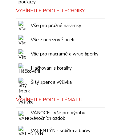
VYBÍREJTE PODLE TECHNIKY
Vše pro pružné náramky
Vše z nerezové oceli
Vše pro macramé a wrap šperky
Háčkování s korálky
Šitý šperk a výšivka
VYBÍREJTE PODLE TÉMATU
VÁNOCE - vše pro výrobu
vánočních ozdob
VALENTÝN - srdíčka a barvy