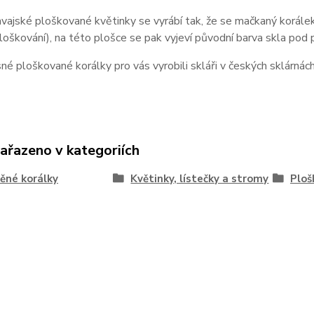
vajské ploškované květinky se vyrábí tak, že se mačkaný korálek 
loškování), na této plošce se pak vyjeví původní barva skla pod 
né ploškované korálky pro vás vyrobili skláři v českých sklárnác
zařazeno v kategoriích
ěné korálky
Květinky, lístečky a stromy
Ploš