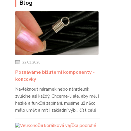
Blog
22.01.2026
Poznáváme bižuterní komponenty -
koncovky
Navléknout náramek nebo náhrdelník
zvládne asi každý. Chceme-li ale, aby měl i
hezké a funkční zapínání, musíme už něco
málo umět a mít i základní výb...
číst celé