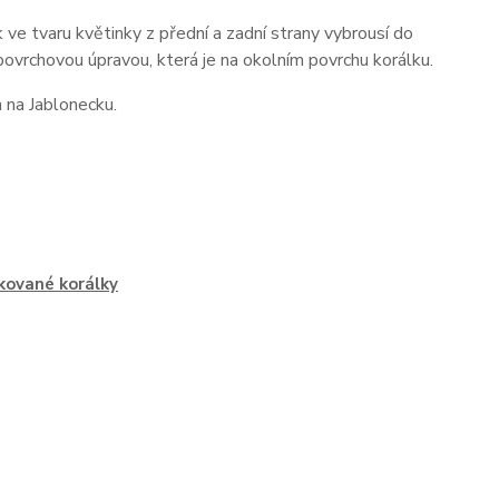
ve tvaru květinky z přední a zadní strany vybrousí do
povrchovou úpravou, která je na okolním povrchu korálku.
h na Jablonecku.
kované korálky