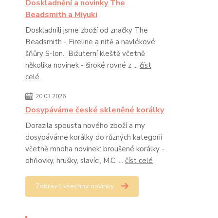
Doskladnění a novinky The
Beadsmith a Miyuki
Doskladnili jsme zboží od značky The
Beadsmith - Fireline a nitě a navlékové
šňůry S-lon. Bižuterní kleště včetně
několika novinek - široké rovné z ...
číst
celé
20.03.2026
Dosypáváme české skleněné korálky
Dorazila spousta nového zboží a my
dosypáváme korálky do různých kategorií
včetně mnoha novinek: broušené korálky -
ohňovky, hrušky, slavíci, M.C. ...
číst celé
Zobrazit všechny novinky