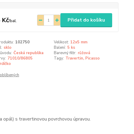
 Kč
Přidat do košíku
/
bal.
roduktu:
102750
Velikost:
12x5 mm
l:
sklo
Balení:
5 ks
ůvodu:
Česká republika
Barevný filtr:
růžová
rvy:
71010/86805
Tagy:
Travertin, Picasso
rdíčko
oblíbených
a opál) s travertinovou povrchovou úpravou.