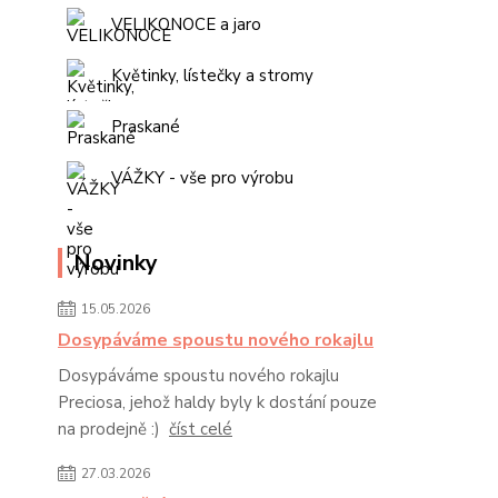
VELIKONOCE a jaro
Květinky, lístečky a stromy
Praskané
VÁŽKY - vše pro výrobu
Novinky
15.05.2026
Dosypáváme spoustu nového rokajlu
Dosypáváme spoustu nového rokajlu
Preciosa, jehož haldy byly k dostání pouze
na prodejně :)
číst celé
27.03.2026