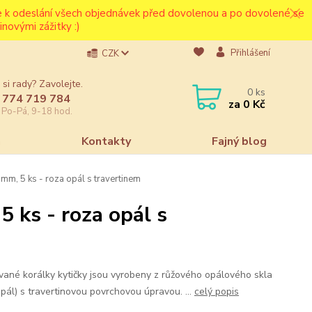
ce k odeslání všech objednávek před dovolenou a po dovolené se
novými zážitky :)
Přihlášení
CZK
 si rady? Zavolejte.
0
ks
 774 719 784
za
0 Kč
e Po-Pá, 9-18 hod.
a
Kontakty
Fajný blog
mm, 5 ks - roza opál s travertinem
 ks - roza opál s
vané korálky kytičky jsou vyrobeny z růžového opálového skla
opál) s travertinovou povrchovou úpravou. ...
celý popis