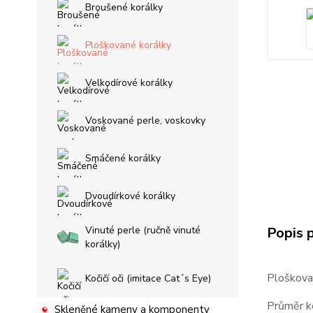
Broušené korálky
Ploškované korálky
Velkodírové korálky
Voskované perle, voskovky
Smáčené korálky
Dvoudírkové korálky
Vinuté perle (ručně vinuté
Popis 
korálky)
Ploškovan
Kočičí oči (imitace Cat´s Eye)
Průměr ko
Skleněné kameny a komponenty