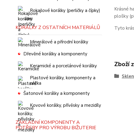
Krásné ha
Rokajlové korálky (perličky a čípky)
plošky (p
KORÁLKY Z OSTATNÍCH MATERIÁLŮ
Tyto krás
Minerálové a přírodní korálky
Dřevěné korálky a komponenty
Zboží 
Keramické a porcelánové korálky
Sklen
Plastové korálky, komponenty a
céčka
Šatonové korálky a komponenty
Kovové korálky, přívěsky a mezidíly
ZÁKLADNÍ KOMPONENTY A
POTŘEBY PRO VÝROBU BIŽUTERIE