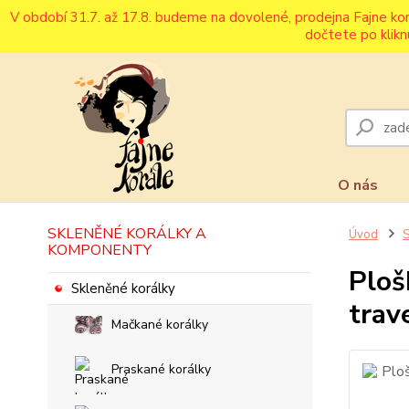
V období 31.7. až 17.8. budeme na dovolené, prodejna Fajne ko
dočtete po klikn
O nás
SKLENĚNÉ KORÁLKY A
Úvod
S
KOMPONENTY
Ploš
Skleněné korálky
trav
Mačkané korálky
Praskané korálky