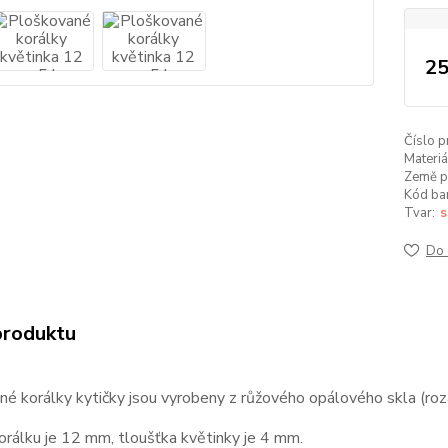
25
Číslo p
Materiá
Země p
Kód ba
Tvar:
s
Do 
produktu
é korálky kytičky jsou vyrobeny z růžového opálového skla (roz
rálku je 12 mm, tloušťka květinky je 4 mm.