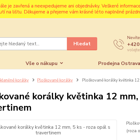
rále je zavřená a neexpedujeme ani objednávky. Veškeré informa
utí na lištu. Děkujeme a přejeme vám krásné léto naplněné prázdni
Nevíte
Hledat
+420
volejt
Vše o nákupu
Prodejna Ostrav
kleněné korálky
Ploškované korálky
Ploškované korálky květinka 12 
kované korálky květinka 12 mm, 5
ertinem
Ploško
(roza 