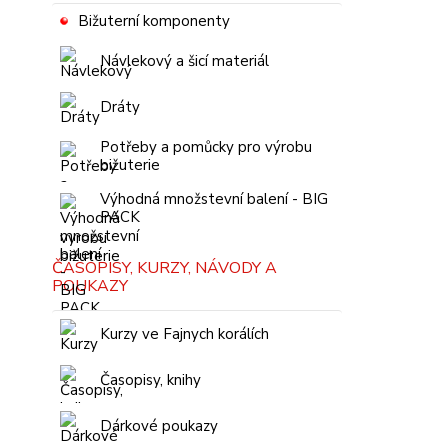
Bižuterní komponenty
Návlekový a šicí materiál
Dráty
Potřeby a pomůcky pro výrobu
bižuterie
Výhodná množstevní balení - BIG
PACK
ČASOPISY, KURZY, NÁVODY A
POUKAZY
Kurzy ve Fajnych korálích
Časopisy, knihy
Dárkové poukazy