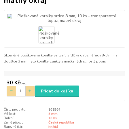
matný okraj
Skleněné ploškované korálky ve tvaru srdíčka o rozměrech 8x8 mm a
tloušťce 3 mm. Tyto korálky vznikly z mačkaných s...
celý popis
30 Kč
/
bal.
Přidat do košíku
Číslo produktu:
102564
Velikost:
8 mm
Balení:
10 ks
Země původu:
Česká republika
Barevný filtr:
hnědá