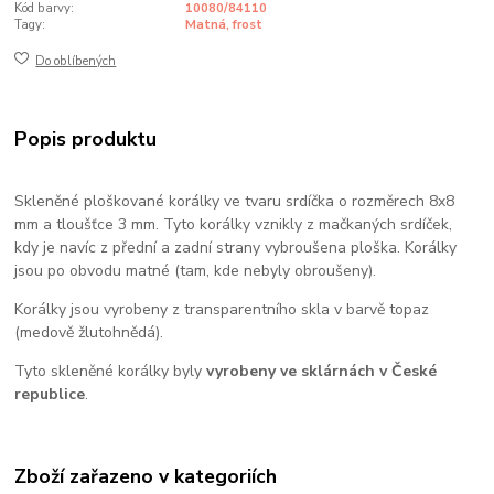
Kód barvy:
10080/84110
Tagy:
Matná, frost
Do oblíbených
Popis produktu
Skleněné ploškované korálky ve tvaru srdíčka o rozměrech 8x8
mm a tloušťce 3 mm. Tyto korálky vznikly z mačkaných srdíček,
kdy je navíc z přední a zadní strany vybroušena ploška. Korálky
jsou po obvodu matné (tam, kde nebyly obroušeny).
Korálky jsou vyrobeny z transparentního skla v barvě topaz
(medově žlutohnědá).
Tyto skleněné korálky byly
vyrobeny ve sklárnách v České
republice
.
Zboží zařazeno v kategoriích