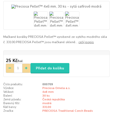
Mačkané korálky PRECIOSA Pellet™ vyrobené ze sytého modrého skla
č. 33100.PRECIOSA Pellet™ jsou mačkané skleně...
celý popis
25 Kč
/
bal.
Přidat do košíku
Číslo produktu:
000709
Výrobce:
Preciosa Ornela a.s.
Velikost:
4x6 mm
Balení:
30 ks
Země původu:
Česká republika
Barevný filtr:
modrá
Kód barvy:
33100
Značka:
PRECIOSA Traditional Czech Beads