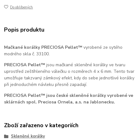
Do oblíbených
Popis produktu
Mačkané korálky
PRECIOSA Pellet™
vyrobené ze sytého
modrého skla č. 33100.
PRECIOSA Pellet™
jsou mačkané skleněné korálky ve tvaru
uprostřed zeštíhleného válečku o rozměrech 4 x 6 mm. Tento tvar
umožňuje takzvaný zámkový efekt, kdy do sebe jednotlivé korálky
při jednoduchém návleku přesně zapadají.
PRECIOSA Pellet™ jsou české skleněné korálky vyrobené ve
sklárnách spol. Preciosa Ornela, a.s. na Jablonecku.
Zboží zařazeno v kategoriích
Skleněné korálky