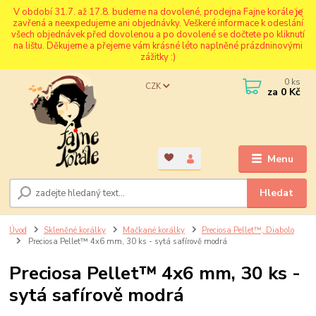
V období 31.7. až 17.8. budeme na dovolené, prodejna Fajne korále je
zavřená a neexpedujeme ani objednávky. Veškeré informace k odeslání
všech objednávek před dovolenou a po dovolené se dočtete po kliknutí
na lištu. Děkujeme a přejeme vám krásné léto naplněné prázdninovými
zážitky :)
0
ks
CZK
za
0 Kč
Menu
Hledat
Úvod
Skleněné korálky
Mačkané korálky
Preciosa Pellet™, Diabolo
Preciosa Pellet™ 4x6 mm, 30 ks - sytá safírově modrá
Preciosa Pellet™ 4x6 mm, 30 ks -
sytá safírově modrá