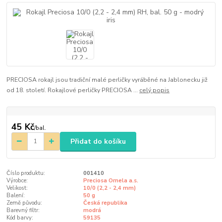
PRECIOSA rokajl jsou tradiční malé perličky vyráběné na Jablonecku již
od 18. století. Rokajlové perličky PRECIOSA ...
celý popis
45 Kč
/
bal.
Přidat do košíku
Číslo produktu:
001410
Výrobce:
Preciosa Ornela a.s.
Velikost:
10/0 (2,2 - 2,4 mm)
Balení:
50 g
Země původu:
Česká republika
Barevný filtr:
modrá
Kód barvy:
59135