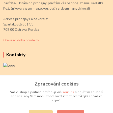
Zavítáte-li k nám do prodejny, přivítám vás osobně. Jmenuji se Katka
Kožušníková a jsem majitelkou, duší i srdcem Fajnych korálí.
Adresa prodejny Fajne korále:
Spartakovců 6014/3
708 00 Ostrava-Poruba
Otevírací doba prodejny
Kontakty
Kateřina Kožušníková
+420 774 719 784
Zpracování cookies
volejte Po-Pá, 9-18 hod.
Náš e-shop a partneři potřebují Váš
souhlas
s použitím souborů
cookies, aby Vám mohli zobrazovat informace týkající se Vašich
info@fajnekorale.cz
zájmů.