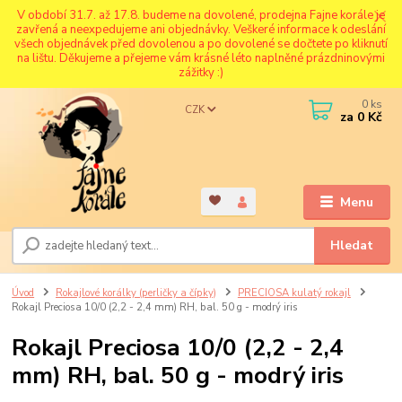
V období 31.7. až 17.8. budeme na dovolené, prodejna Fajne korále je
zavřená a neexpedujeme ani objednávky. Veškeré informace k odeslání
všech objednávek před dovolenou a po dovolené se dočtete po kliknutí
na lištu. Děkujeme a přejeme vám krásné léto naplněné prázdninovými
zážitky :)
0
ks
CZK
za
0 Kč
Menu
Hledat
Úvod
Rokajlové korálky (perličky a čípky)
PRECIOSA kulatý rokajl
Rokajl Preciosa 10/0 (2,2 - 2,4 mm) RH, bal. 50 g - modrý iris
Rokajl Preciosa 10/0 (2,2 - 2,4
mm) RH, bal. 50 g - modrý iris