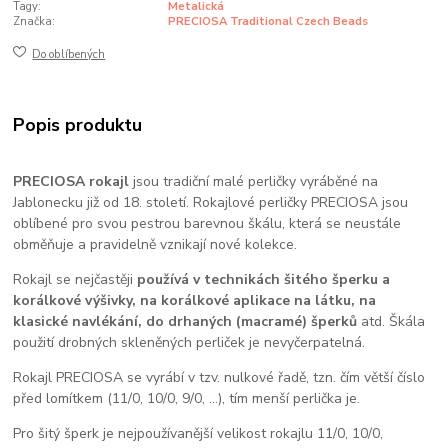
Tagy:
Metalická
Značka:
PRECIOSA Traditional Czech Beads
Do oblíbených
Popis produktu
PRECIOSA rokajl
jsou tradiční malé perličky vyráběné na
Jablonecku již od 18. století. Rokajlové perličky PRECIOSA jsou
oblíbené pro svou pestrou barevnou škálu, která se neustále
obměňuje a pravidelně vznikají nové kolekce.
Rokajl se nejčastěji
používá v technikách šitého šperku a
korálkové výšivky, na korálkové aplikace na látku, na
klasické navlékání, do drhaných (macramé) šperků
atd. Škála
použití drobných skleněných perliček je nevyčerpatelná.
Rokajl PRECIOSA se vyrábí v tzv. nulkové řadě, tzn. čím větší číslo
před lomítkem (11/0, 10/0, 9/0, …), tím menší perlička je.
Pro šitý šperk je nejpoužívanější velikost rokajlu 11/0, 10/0,