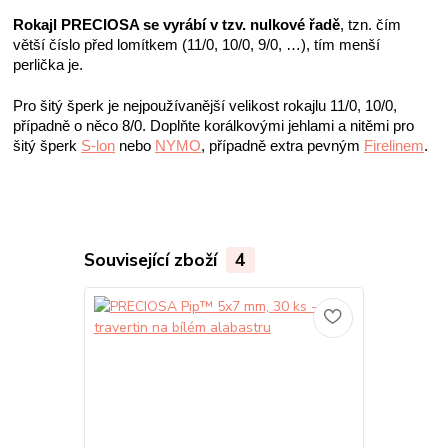
Rokajl PRECIOSA se vyrábí v tzv. nulkové řadě
, tzn. čím 
větší číslo před lomítkem (11/0, 10/0, 9/0, …), tím menší 
perlička je. 
Pro šitý šperk je nejpoužívanější velikost rokajlu 11/0, 10/0, 
případně o něco 8/0. Doplňte korálkovými jehlami a nitěmi pro 
šitý šperk 
S-lon
 nebo 
NYMO
, případně extra pevným 
Firelinem
. 
Související zboží
4