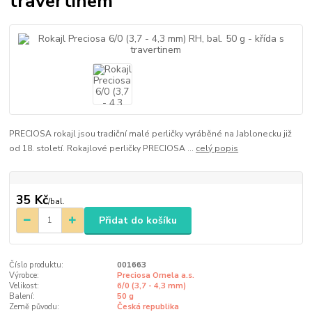
travertinem
PRECIOSA rokajl jsou tradiční malé perličky vyráběné na Jablonecku již
od 18. století. Rokajlové perličky PRECIOSA ...
celý popis
35 Kč
/
bal.
Přidat do košíku
Číslo produktu:
001663
Výrobce:
Preciosa Ornela a.s.
Velikost:
6/0 (3,7 - 4,3 mm)
Balení:
50 g
Země původu:
Česká republika