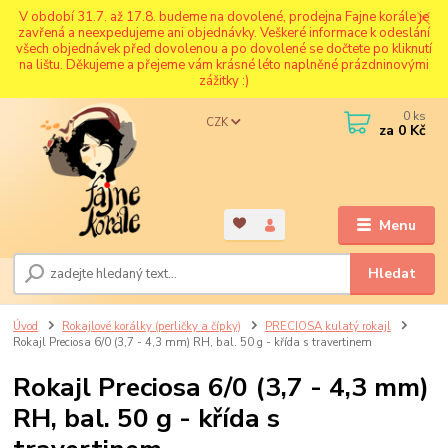
V období 31.7. až 17.8. budeme na dovolené, prodejna Fajne korále je
zavřená a neexpedujeme ani objednávky. Veškeré informace k odeslání
všech objednávek před dovolenou a po dovolené se dočtete po kliknutí
na lištu. Děkujeme a přejeme vám krásné léto naplněné prázdninovými
zážitky :)
0
ks
CZK
za
0 Kč
Menu
Hledat
Úvod
Rokajlové korálky (perličky a čípky)
PRECIOSA kulatý rokajl
Rokajl Preciosa 6/0 (3,7 - 4,3 mm) RH, bal. 50 g - křída s travertinem
Rokajl Preciosa 6/0 (3,7 - 4,3 mm)
RH, bal. 50 g - křída s