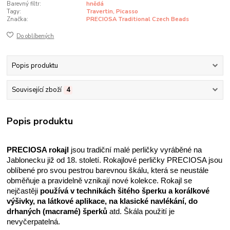
Barevný filtr:
hnědá
Tagy:
Travertin, Picasso
Značka:
PRECIOSA Traditional Czech Beads
Do oblíbených
Popis produktu
Související zboží
4
Popis produktu
PRECIOSA rokajl
 jsou tradiční malé perličky vyráběné na 
Jablonecku již od 18. století. Rokajlové perličky PRECIOSA jsou 
oblíbené pro svou pestrou barevnou škálu, která se neustále 
obměňuje a pravidelně vznikají nové kolekce. Rokajl se 
nejčastěji 
používá v technikách šitého šperku a korálkové 
výšivky, na látkové aplikace, na klasické navlékání, do 
drhaných (macramé) šperků
 atd. Škála použití je 
nevyčerpatelná. 