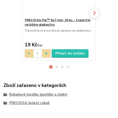
PRECIOSA Pip™ 5x7 mm, 30 ks - travertin
Dvoudírková
na bílém alabastru
10 ks - trav
Travertinová povrchová úprava na alabastru.
Dvoudírková 
beadstud) v 
alabastru. Vý
19 Kč
16 Kč
/
bal.
/
bal.
Přidat do košíku
Zboží zařazeno v kategoriích
Rokajlové korálky (perličky a čípky)
PRECIOSA kulatý rokajl