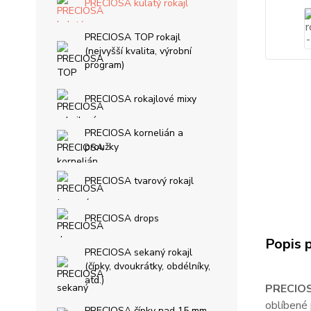
PRECIOSA kulatý rokajl
PRECIOSA TOP rokajl
(nejvyšší kvalita, výrobní
program)
PRECIOSA rokajlové mixy
PRECIOSA kornelián a
proužky
PRECIOSA tvarový rokajl
PRECIOSA drops
Popis 
PRECIOSA sekaný rokajl
(čípky, dvoukrátky, obdélníky,
atd.)
PRECIOS
oblíbené 
PRECIOSA čípky nad 15 mm