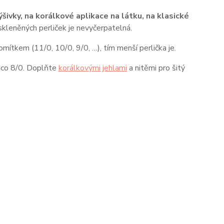
šivky, na korálkové aplikace na látku, na klasické
skleněných perliček je nevyčerpatelná.
omítkem (11/0, 10/0, 9/0, …), tím menší perlička je.
něco 8/0. Doplňte
korálkovými jehlami
a nitěmi pro šitý