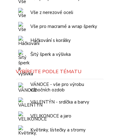
Vše z nerezové oceli
Vše pro macramé a wrap šperky
Háčkování s korálky
Šitý šperk a výšivka
VYBÍREJTE PODLE TÉMATU
VÁNOCE - vše pro výrobu
vánočních ozdob
VALENTÝN - srdíčka a barvy
VELIKONOCE a jaro
Květinky, lístečky a stromy