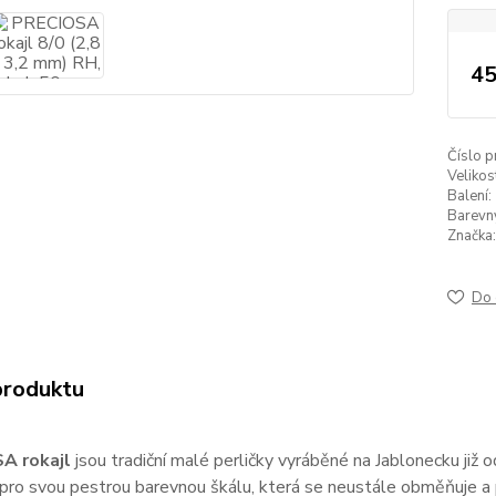
45
Číslo p
Velikos
Balení:
Barevný 
Značka:
Do 
produktu
A rokajl
jsou tradiční malé perličky vyráběné na Jablonecku již
pro svou pestrou barevnou škálu, která se neustále obměňuje a p