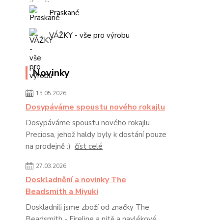
Praskané
VÁŽKY - vše pro výrobu
Novinky
15.05.2026
Dosypáváme spoustu nového rokajlu
Dosypáváme spoustu nového rokajlu
Preciosa, jehož haldy byly k dostání pouze
na prodejně :)
číst celé
27.03.2026
Doskladnění a novinky The
Beadsmith a Miyuki
Doskladnili jsme zboží od značky The
Beadsmith - Fireline a nitě a navlékové