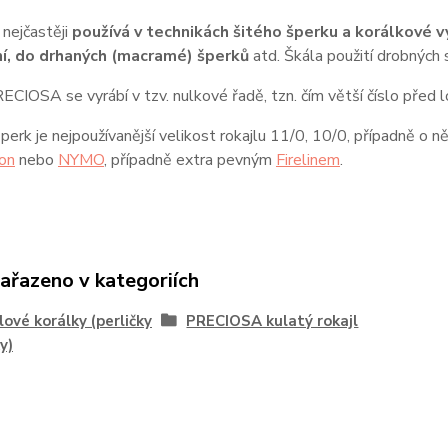
 nejčastěji
používá v technikách šitého šperku a korálkové vý
í, do drhaných (macramé) šperků
atd. Škála použití drobných 
ECIOSA se vyrábí v tzv. nulkové řadě, tzn. čím větší číslo před l
šperk je nejpoužívanější velikost rokajlu 11/0, 10/0, případně o 
on
nebo
NYMO
, případně extra pevným
Firelinem
.
zařazeno v kategoriích
lové korálky (perličky
PRECIOSA kulatý rokajl
y)