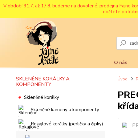
V období 31.7. až 17.8. budeme na dovolené, prodejna Fajne ko
dočtete po klikn
O nás
SKLENĚNÉ KORÁLKY A
Úvod
R
KOMPONENTY
PREC
Skleněné korálky
kříd
Skleněné kameny a komponenty
Rokajlové korálky (perličky a čípky)