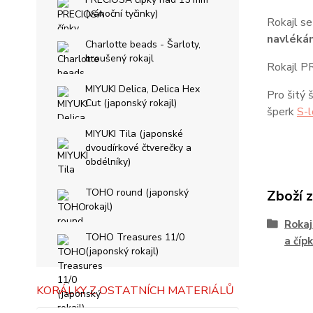
(vánoční tyčinky)
Rokajl se
navlékán
Charlotte beads - Šarloty,
broušený rokajl
Rokajl PR
MIYUKI Delica, Delica Hex
Pro šitý 
Cut (japonský rokajl)
šperk
S-l
MIYUKI Tila (japonské
dvoudírkové čtverečky a
obdélníky)
TOHO round (japonský
Zboží 
rokajl)
Rokaj
TOHO Treasures 11/0
a čípk
(japonský rokajl)
KORÁLKY Z OSTATNÍCH MATERIÁLŮ