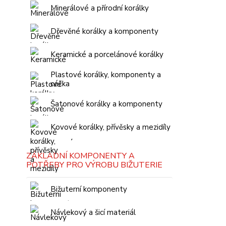
Minerálové a přírodní korálky
Dřevěné korálky a komponenty
Keramické a porcelánové korálky
Plastové korálky, komponenty a
céčka
Šatonové korálky a komponenty
Kovové korálky, přívěsky a mezidíly
ZÁKLADNÍ KOMPONENTY A
POTŘEBY PRO VÝROBU BIŽUTERIE
Bižuterní komponenty
Návlekový a šicí materiál