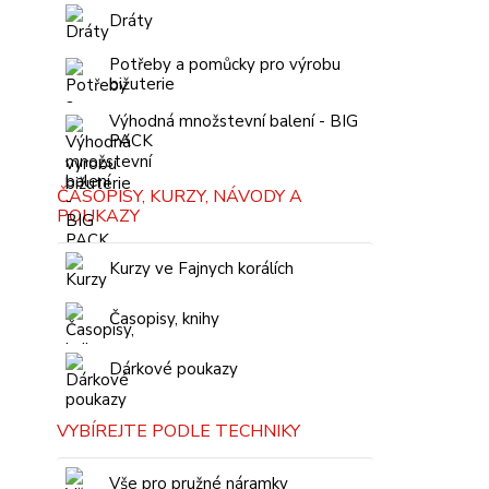
Dráty
Potřeby a pomůcky pro výrobu
bižuterie
Výhodná množstevní balení - BIG
PACK
ČASOPISY, KURZY, NÁVODY A
POUKAZY
Kurzy ve Fajnych korálích
Časopisy, knihy
Dárkové poukazy
VYBÍREJTE PODLE TECHNIKY
Vše pro pružné náramky