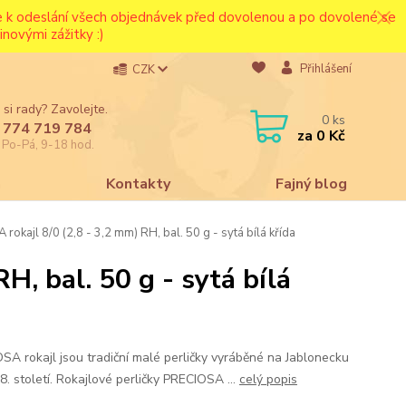
ce k odeslání všech objednávek před dovolenou a po dovolené se
novými zážitky :)
Přihlášení
CZK
 si rady? Zavolejte.
0
ks
 774 719 784
za
0 Kč
e Po-Pá, 9-18 hod.
a
Kontakty
Fajný blog
okajl 8/0 (2,8 - 3,2 mm) RH, bal. 50 g - sytá bílá křída
H, bal. 50 g - sytá bílá
SA rokajl jsou tradiční malé perličky vyráběné na Jablonecku
18. století. Rokajlové perličky PRECIOSA ...
celý popis