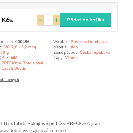
 Kč
Přidat do košíku
/
bal.
roduktu:
000496
Výrobce:
Preciosa Ornela a.s.
t:
8/0 (2,8 - 3,2 mm)
Materiál:
sklo
50 g
Země původu:
Česká republika
filtr:
bílá
Tagy:
Vánoce
PRECIOSA Traditional
Czech Beads
oblíbených
 od 18. století. Rokajlové perličky PRECIOSA jsou
ravidelně vznikají nové kolekce.