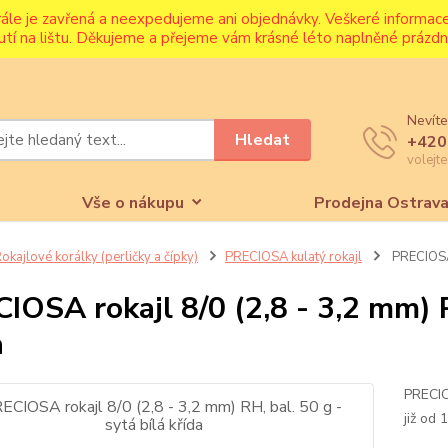
rále je zavřená a neexpedujeme ani objednávky. Veškeré informa
utí na lištu. Děkujeme a přejeme vám krásné léto naplněné prázdni
Nevíte
Hledat
+420
volejt
Vše o nákupu
Prodejna Ostrav
okajlové korálky (perličky a čípky)
PRECIOSA kulatý rokajl
PRECIOSA r
IOSA rokajl 8/0 (2,8 - 3,2 mm) R
a
PRECIO
již od 