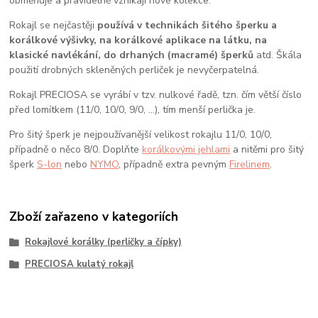
obměňuje a pravidelně vznikají nové kolekce.
Rokajl se nejčastěji
používá v technikách šitého šperku a
korálkové výšivky, na korálkové aplikace na látku, na
klasické navlékání, do drhaných (macramé) šperků
atd. Škála
použití drobných skleněných perliček je nevyčerpatelná.
Rokajl PRECIOSA se vyrábí v tzv. nulkové řadě, tzn. čím větší číslo
před lomítkem (11/0, 10/0, 9/0, …), tím menší perlička je.
Pro šitý šperk je nejpoužívanější velikost rokajlu 11/0, 10/0,
případně o něco 8/0. Doplňte
korálkovými jehlami
a nitěmi pro šitý
šperk
S-lon
nebo
NYMO
, případně extra pevným
Firelinem
.
Zboží zařazeno v kategoriích
Rokajlové korálky (perličky a čípky)
PRECIOSA kulatý rokajl