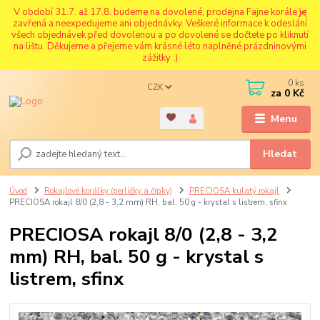
V období 31.7. až 17.8. budeme na dovolené, prodejna Fajne korále je
zavřená a neexpedujeme ani objednávky. Veškeré informace k odeslání
všech objednávek před dovolenou a po dovolené se dočtete po kliknutí
na lištu. Děkujeme a přejeme vám krásné léto naplněné prázdninovými
zážitky :)
0
ks
CZK
za
0 Kč
Menu
Hledat
Úvod
Rokajlové korálky (perličky a čípky)
PRECIOSA kulatý rokajl
PRECIOSA rokajl 8/0 (2,8 - 3,2 mm) RH, bal. 50 g - krystal s listrem, sfinx
PRECIOSA rokajl 8/0 (2,8 - 3,2
mm) RH, bal. 50 g - krystal s
listrem, sfinx