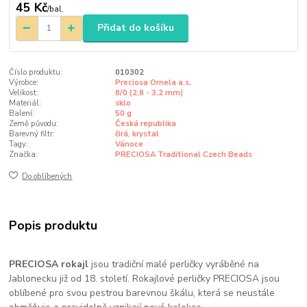
45 Kč
/
bal.
Přidat do košíku
Číslo produktu:
010302
Výrobce:
Preciosa Ornela a.s.
Velikost:
8/0 (2,8 - 3,2 mm)
Materiál:
sklo
Balení:
50 g
Země původu:
Česká republika
Barevný filtr:
čirá, krystal
Tagy:
Vánoce
Značka:
PRECIOSA Traditional Czech Beads
Do oblíbených
Popis produktu
PRECIOSA rokajl
jsou tradiční malé perličky vyráběné na
Jablonecku již od 18. století. Rokajlové perličky PRECIOSA jsou
oblíbené pro svou pestrou barevnou škálu, která se neustále