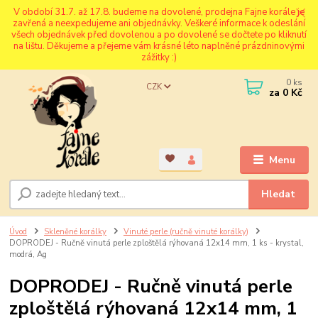
V období 31.7. až 17.8. budeme na dovolené, prodejna Fajne korále je
zavřená a neexpedujeme ani objednávky. Veškeré informace k odeslání
všech objednávek před dovolenou a po dovolené se dočtete po kliknutí
na lištu. Děkujeme a přejeme vám krásné léto naplněné prázdninovými
zážitky :)
0
ks
CZK
za
0 Kč
Menu
Hledat
Úvod
Skleněné korálky
Vinuté perle (ručně vinuté korálky)
DOPRODEJ - Ručně vinutá perle zploštělá rýhovaná 12x14 mm, 1 ks - krystal,
modrá, Ag
DOPRODEJ - Ručně vinutá perle
zploštělá rýhovaná 12x14 mm, 1