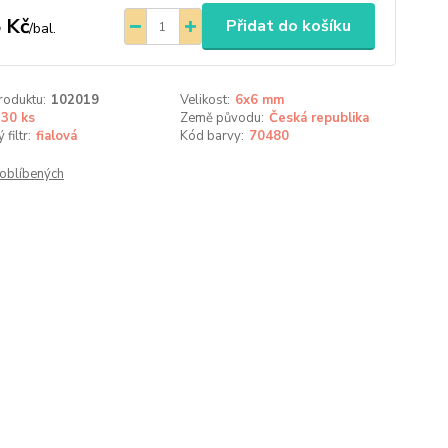
 Kč
Přidat do košíku
/
bal.
roduktu:
102019
Velikost:
6x6 mm
30 ks
Země původu:
Česká republika
filtr:
fialová
Kód barvy:
70480
oblíbených