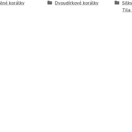
ěné korálky
Dvoudírkové korálky
Silk
Tila