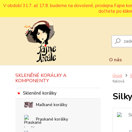
V období 31.7. až 17.8. budeme na dovolené, prodejna Fajne ko
dočtete po klikn
O nás
SKLENĚNÉ KORÁLKY A
Úvod
S
KOMPONENTY
fialová
Skleněné korálky
Silk
Mačkané korálky
Praskané korálky