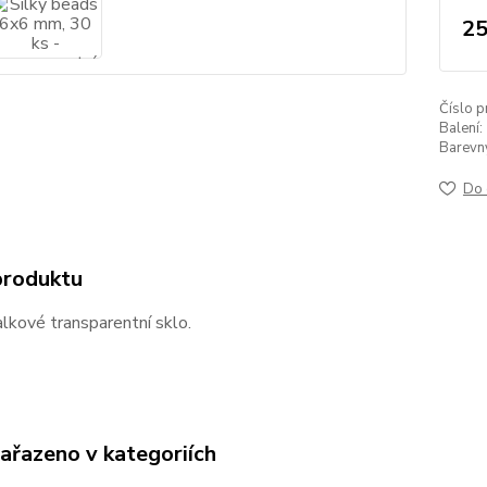
25
Číslo p
Balení:
Barevný 
Do 
produktu
alkové transparentní sklo.
zařazeno v kategoriích