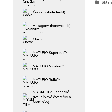
Sklen
Čočka (2-hole lentil)
Hexagony (honeycomb)
Chexx
MATUBO Superduo™
MATUBO Miniduo™
MATUBO Rulla™
MIYUKI TILA (japonské
dvoudírkové čtverečky a
obdélníky)