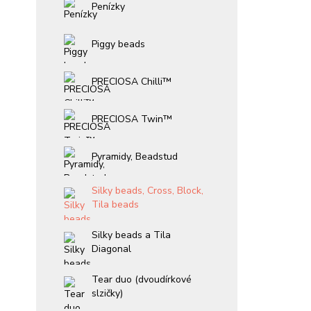
Penízky
Piggy beads
PRECIOSA Chilli™
PRECIOSA Twin™
Pyramidy, Beadstud
Silky beads, Cross, Block,
Tila beads
Silky beads a Tila
Diagonal
Tear duo (dvoudírkové
slzičky)