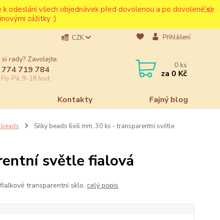
ce k odeslání všech objednávek před dovolenou a po dovolené se
novými zážitky :)
Přihlášení
CZK
 si rady? Zavolejte.
0
ks
 774 719 784
za
0 Kč
e Po-Pá, 9-18 hod.
a
Kontakty
Fajný blog
a beads
Silky beads 6x6 mm, 30 ks - transparentní světle
entní světle fialová
 fialkové transparentní sklo.
celý popis