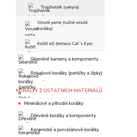
Trojúhelník (sekyra)
Vinuté perle (ručně vinuté
korálky)
Kočičí oči (imitace Cat´s Eye)
Skleněné kameny a komponenty
Rokajlové korálky (perličky a čípky)
KORÁLKY Z OSTATNÍCH MATERIÁLŮ
Minerálové a přírodní korálky
Dřevěné korálky a komponenty
Keramické a porcelánové korálky