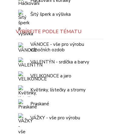
Háčkování s korálky
Šitý šperk a výšivka
VYBÍREJTE PODLE TÉMATU
VÁNOCE - vše pro výrobu
vánočních ozdob
VALENTÝN - srdíčka a barvy
VELIKONOCE a jaro
Květinky, lístečky a stromy
Praskané
VÁŽKY - vše pro výrobu