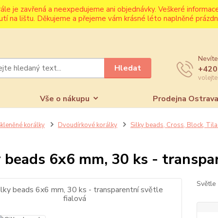
rále je zavřená a neexpedujeme ani objednávky. Veškeré informa
utí na lištu. Děkujeme a přejeme vám krásné léto naplněné prázdni
Nevíte
Hledat
+420
volejt
Vše o nákupu
Prodejna Ostrav
kleněné korálky
Dvoudírkové korálky
Silky beads, Cross, Block, Til
y beads 6x6 mm, 30 ks - transpar
Světle