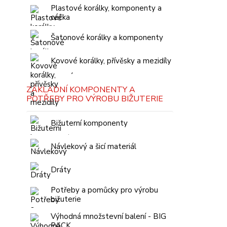
Plastové korálky, komponenty a
céčka
Šatonové korálky a komponenty
Kovové korálky, přívěsky a mezidíly
ZÁKLADNÍ KOMPONENTY A
POTŘEBY PRO VÝROBU BIŽUTERIE
Bižuterní komponenty
Návlekový a šicí materiál
Dráty
Potřeby a pomůcky pro výrobu
bižuterie
Výhodná množstevní balení - BIG
PACK