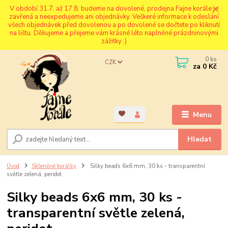
V období 31.7. až 17.8. budeme na dovolené, prodejna Fajne korále je
zavřená a neexpedujeme ani objednávky. Veškeré informace k odeslání
všech objednávek před dovolenou a po dovolené se dočtete po kliknutí
na lištu. Děkujeme a přejeme vám krásné léto naplněné prázdninovými
zážitky :)
0
ks
CZK
za
0 Kč
Menu
Hledat
Úvod
Skleněné korálky
Silky beads 6x6 mm, 30 ks - transparentní
světle zelená, peridot
Silky beads 6x6 mm, 30 ks -
transparentní světle zelená,