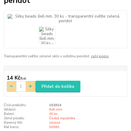
peridot
Transparentní světle zelené sklo v odstínu peridot.
celý popis
14 Kč
/
bal.
Přidat do košíku
Číslo produktu:
102014
Velikost:
6x6 mm
Balení:
30 ks
Země původu:
Česká republika
Barevný filtr:
zelená
Kód barvy:
50060