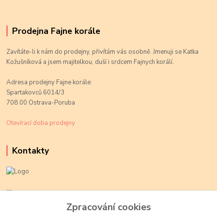
Prodejna Fajne korále
Zavítáte-li k nám do prodejny, přivítám vás osobně. Jmenuji se Katka
Kožušníková a jsem majitelkou, duší i srdcem Fajnych korálí.
Adresa prodejny Fajne korále:
Spartakovců 6014/3
708 00 Ostrava-Poruba
Otevírací doba prodejny
Kontakty
Kateřina Kožušníková
+420 774 719 784
Zpracování cookies
volejte Po-Pá, 9-18 hod.