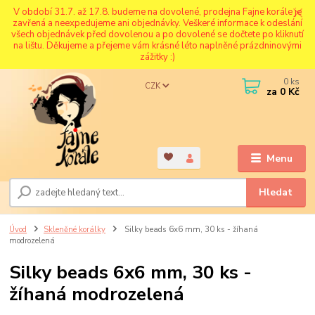
V období 31.7. až 17.8. budeme na dovolené, prodejna Fajne korále je
zavřená a neexpedujeme ani objednávky. Veškeré informace k odeslání
všech objednávek před dovolenou a po dovolené se dočtete po kliknutí
na lištu. Děkujeme a přejeme vám krásné léto naplněné prázdninovými
zážitky :)
0
ks
CZK
za
0 Kč
Menu
Hledat
Úvod
Skleněné korálky
Silky beads 6x6 mm, 30 ks - žíhaná
modrozelená
Silky beads 6x6 mm, 30 ks -
žíhaná modrozelená