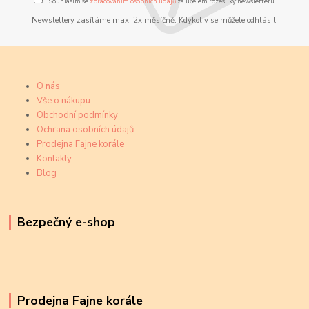
Souhlasím se
zpracováním osobních údajů
za účelem rozesílky newsletteru.
Newslettery zasíláme max. 2x měsíčně. Kdykoliv se můžete odhlásit.
O nás
Vše o nákupu
Obchodní podmínky
Ochrana osobních údajů
Prodejna Fajne korále
Kontakty
Blog
Bezpečný e-shop
Prodejna Fajne korále