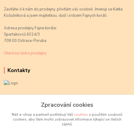
Zavítáte-li k nám do prodejny, přivítám vás osobně. Jmenuji se Katka
Kožušníková a jsem majitelkou, duší i srdcem Fajnych korálí.
Adresa prodejny Fajne korále:
Spartakovců 6014/3
708 00 Ostrava-Poruba
Otevírací doba prodejny
Kontakty
Kateřina Kožušníková
+420 774 719 784
Zpracování cookies
volejte Po-Pá, 9-18 hod.
Náš e-shop a partneři potřebují Váš
souhlas
s použitím souborů
cookies, aby Vám mohli zobrazovat informace týkající se Vašich
info@fajnekorale.cz
zájmů.