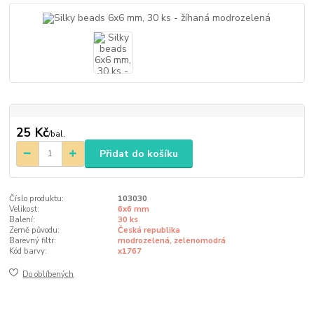
25 Kč
/
bal.
Přidat do košíku
Číslo produktu:
103030
Velikost:
6x6 mm
Balení:
30 ks
Země původu:
Česká republika
Barevný filtr:
modrozelená, zelenomodrá
Kód barvy:
x1767
Do oblíbených