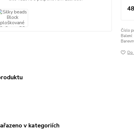
48
Číslo p
Balení:
Barevný 
Do 
produktu
zařazeno v kategoriích