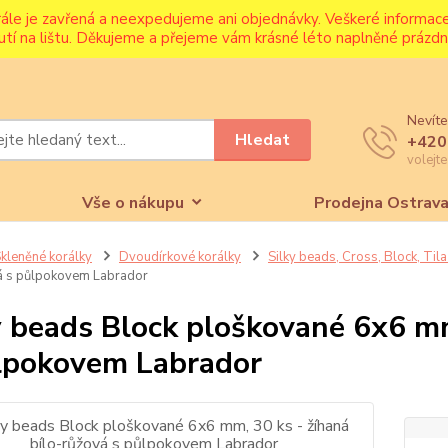
rále je zavřená a neexpedujeme ani objednávky. Veškeré informa
utí na lištu. Děkujeme a přejeme vám krásné léto naplněné prázdni
Nevíte
Hledat
+420
volejt
Vše o nákupu
Prodejna Ostrav
kleněné korálky
Dvoudírkové korálky
Silky beads, Cross, Block, Til
á s půlpokovem Labrador
y beads Block ploškované 6x6 mm
lpokovem Labrador