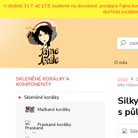
V období 31.7. až 17.8. budeme na dovolené, prodejna Fajne ko
dočtete po klikn
O nás
SKLENĚNÉ KORÁLKY A
Úvod
S
KOMPONENTY
bílo-růžov
Skleněné korálky
Silk
s pů
Mačkané korálky
Praskané korálky