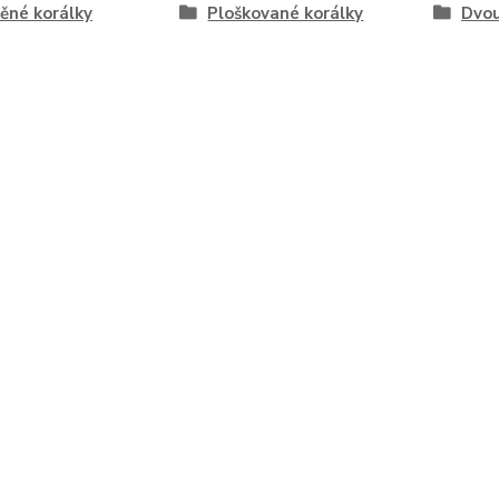
ěné korálky
Ploškované korálky
Dvou