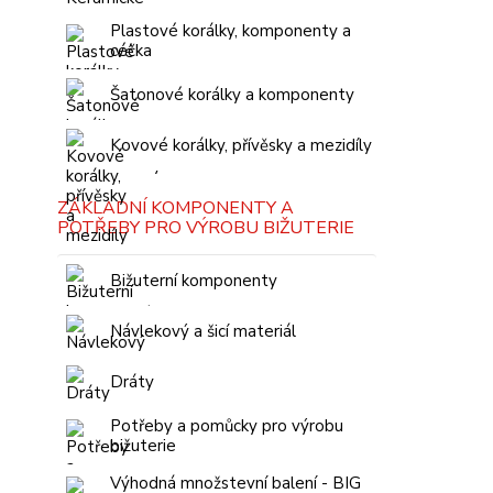
Plastové korálky, komponenty a
céčka
Šatonové korálky a komponenty
Kovové korálky, přívěsky a mezidíly
ZÁKLADNÍ KOMPONENTY A
POTŘEBY PRO VÝROBU BIŽUTERIE
Bižuterní komponenty
Návlekový a šicí materiál
Dráty
Potřeby a pomůcky pro výrobu
bižuterie
Výhodná množstevní balení - BIG