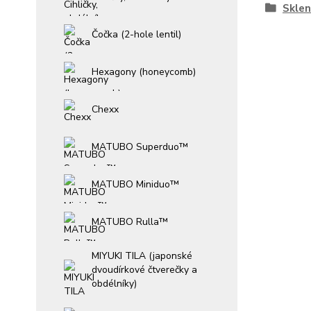
Sklen
Čočka (2-hole lentil)
Hexagony (honeycomb)
Chexx
MATUBO Superduo™
MATUBO Miniduo™
MATUBO Rulla™
MIYUKI TILA (japonské
dvoudírkové čtverečky a
obdélníky)