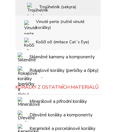
Trojúhelník (sekyra)
Vinuté perle (ručně vinuté
korálky)
Kočičí oči (imitace Cat´s Eye)
Skleněné kameny a komponenty
Rokajlové korálky (perličky a čípky)
KORÁLKY Z OSTATNÍCH MATERIÁLŮ
Minerálové a přírodní korálky
Dřevěné korálky a komponenty
Keramické a porcelánové korálky