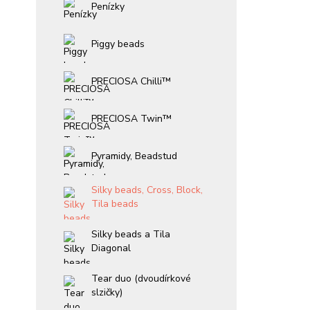
Penízky
Piggy beads
PRECIOSA Chilli™
PRECIOSA Twin™
Pyramidy, Beadstud
Silky beads, Cross, Block,
Tila beads
Silky beads a Tila
Diagonal
Tear duo (dvoudírkové
slzičky)