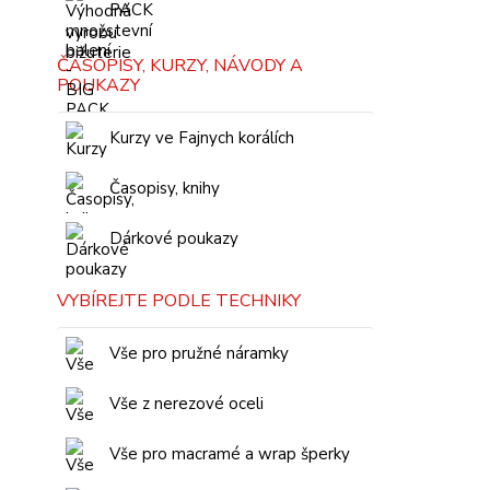
PACK
ČASOPISY, KURZY, NÁVODY A
POUKAZY
Kurzy ve Fajnych korálích
Časopisy, knihy
Dárkové poukazy
VYBÍREJTE PODLE TECHNIKY
Vše pro pružné náramky
Vše z nerezové oceli
Vše pro macramé a wrap šperky