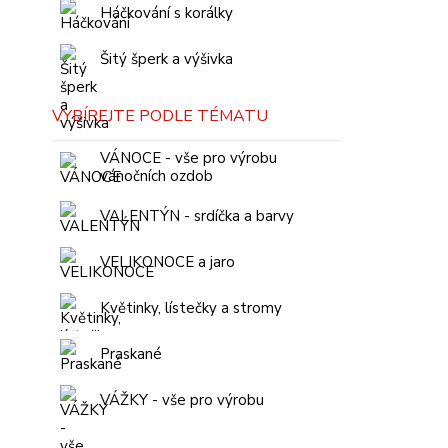
Háčkování s korálky
Šitý šperk a výšivka
VYBÍREJTE PODLE TÉMATU
VÁNOCE - vše pro výrobu
vánočních ozdob
VALENTÝN - srdíčka a barvy
VELIKONOCE a jaro
Květinky, lístečky a stromy
Praskané
VÁŽKY - vše pro výrobu