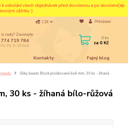
ce k odeslání všech objednávek před dovolenou a po dovolené se
novými zážitky :)
Přihlášení
CZK
 si rady? Zavolejte.
0
ks
 774 719 784
za
0 Kč
e Po-Pá, 9-18 hod.
a
Kontakty
Fajný blog
a beads
Silky beads Block ploškované 6x6 mm, 30 ks - žíhaná
, 30 ks - žíhaná bílo-růžová