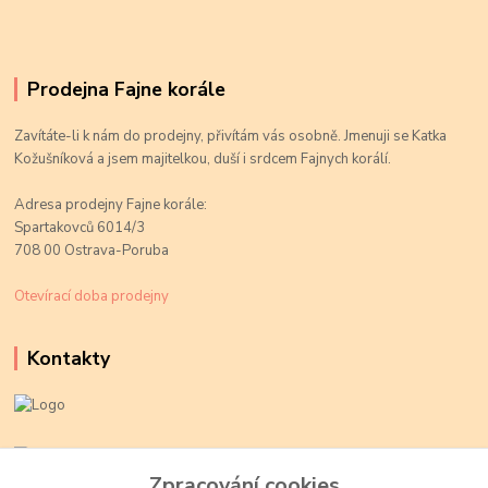
Prodejna Fajne korále
Zavítáte-li k nám do prodejny, přivítám vás osobně. Jmenuji se Katka
Kožušníková a jsem majitelkou, duší i srdcem Fajnych korálí.
Adresa prodejny Fajne korále:
Spartakovců 6014/3
708 00 Ostrava-Poruba
Otevírací doba prodejny
Kontakty
Kateřina Kožušníková
+420 774 719 784
Zpracování cookies