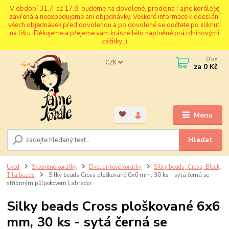
V období 31.7. až 17.8. budeme na dovolené, prodejna Fajne korále je
zavřená a neexpedujeme ani objednávky. Veškeré informace k odeslání
všech objednávek před dovolenou a po dovolené se dočtete po kliknutí
na lištu. Děkujeme a přejeme vám krásné léto naplněné prázdninovými
zážitky :)
0
ks
CZK
za
0 Kč
Menu
Hledat
Úvod
Skleněné korálky
Dvoudírkové korálky
Silky beads, Cross, Block,
Tila beads
Silky beads Cross ploškované 6x6 mm, 30 ks - sytá černá se
stříbrným půlpokovem Labrador
Silky beads Cross ploškované 6x6
mm, 30 ks - sytá černá se