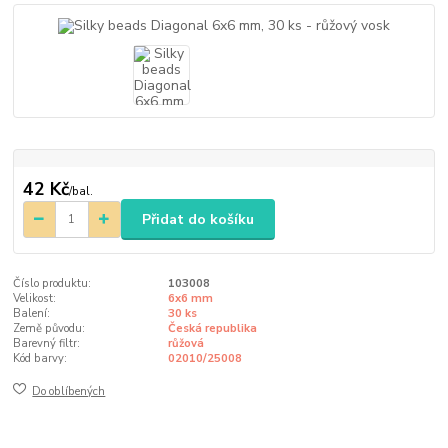
42 Kč
/
bal.
Přidat do košíku
Číslo produktu:
103008
Velikost:
6x6 mm
Balení:
30 ks
Země původu:
Česká republika
Barevný filtr:
růžová
Kód barvy:
02010/25008
Do oblíbených