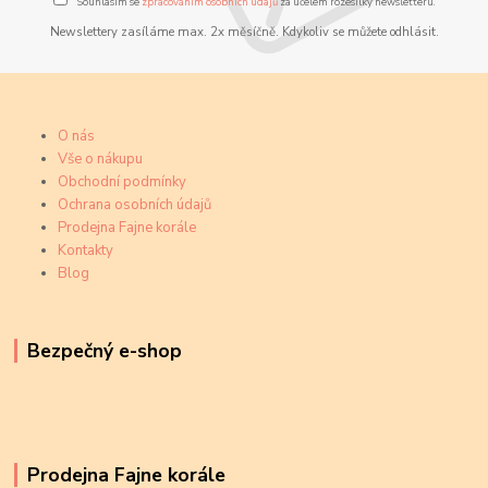
Souhlasím se
zpracováním osobních údajů
za účelem rozesílky newsletteru.
Newslettery zasíláme max. 2x měsíčně. Kdykoliv se můžete odhlásit.
O nás
Vše o nákupu
Obchodní podmínky
Ochrana osobních údajů
Prodejna Fajne korále
Kontakty
Blog
Bezpečný e-shop
Prodejna Fajne korále