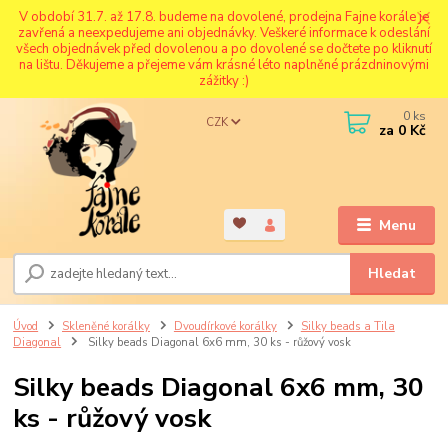
V období 31.7. až 17.8. budeme na dovolené, prodejna Fajne korále je
zavřená a neexpedujeme ani objednávky. Veškeré informace k odeslání
všech objednávek před dovolenou a po dovolené se dočtete po kliknutí
na lištu. Děkujeme a přejeme vám krásné léto naplněné prázdninovými
zážitky :)
0
ks
CZK
za
0 Kč
Menu
Hledat
Úvod
Skleněné korálky
Dvoudírkové korálky
Silky beads a Tila
Diagonal
Silky beads Diagonal 6x6 mm, 30 ks - růžový vosk
Silky beads Diagonal 6x6 mm, 30
ks - růžový vosk