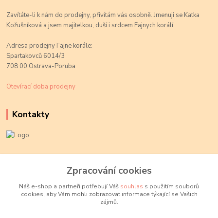
Zavítáte-li k nám do prodejny, přivítám vás osobně. Jmenuji se Katka
Kožušníková a jsem majitelkou, duší i srdcem Fajnych korálí.
Adresa prodejny Fajne korále:
Spartakovců 6014/3
708 00 Ostrava-Poruba
Otevírací doba prodejny
Kontakty
Kateřina Kožušníková
+420 774 719 784
Zpracování cookies
volejte Po-Pá, 9-18 hod.
Náš e-shop a partneři potřebují Váš
souhlas
s použitím souborů
cookies, aby Vám mohli zobrazovat informace týkající se Vašich
info@fajnekorale.cz
zájmů.