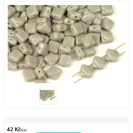
42 Kč
/
bal.