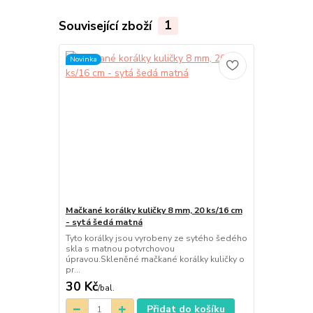
Související zboží
1
Novinka
Mačkané korálky kuličky 8 mm, 20 ks/16 cm
- sytá šedá matná
Tyto korálky jsou vyrobeny ze sytého šedého
skla s matnou potvrchovou
úpravou.Skleněné mačkané korálky kuličky o
pr...
30 Kč
/
bal.
Přidat do košíku