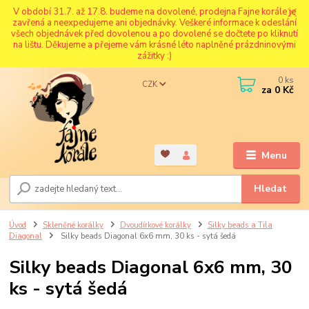
V období 31.7. až 17.8. budeme na dovolené, prodejna Fajne korále je
zavřená a neexpedujeme ani objednávky. Veškeré informace k odeslání
všech objednávek před dovolenou a po dovolené se dočtete po kliknutí
na lištu. Děkujeme a přejeme vám krásné léto naplněné prázdninovými
zážitky :)
0
ks
CZK
za
0 Kč
Menu
Hledat
Úvod
Skleněné korálky
Dvoudírkové korálky
Silky beads a Tila
Diagonal
Silky beads Diagonal 6x6 mm, 30 ks - sytá šedá
Silky beads Diagonal 6x6 mm, 30
ks - sytá šedá