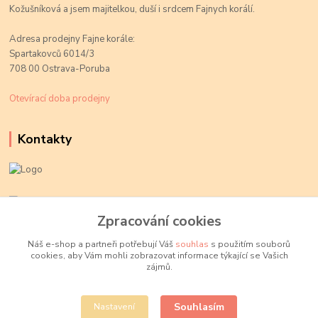
Kožušníková a jsem majitelkou, duší i srdcem Fajnych korálí.
Adresa prodejny Fajne korále:
Spartakovců 6014/3
708 00 Ostrava-Poruba
Otevírací doba prodejny
Kontakty
Kateřina Kožušníková
+420 774 719 784
Zpracování cookies
volejte Po-Pá, 9-18 hod.
Náš e-shop a partneři potřebují Váš
souhlas
s použitím souborů
cookies, aby Vám mohli zobrazovat informace týkající se Vašich
info@fajnekorale.cz
zájmů.
Souhlasím
Nastavení