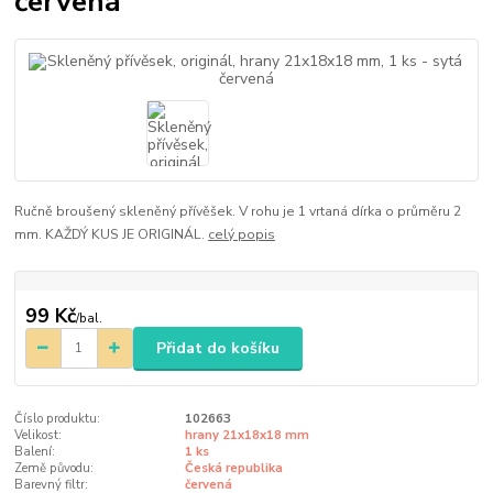
červená
Ručně broušený skleněný přívěšek. V rohu je 1 vrtaná dírka o průměru 2
mm. KAŽDÝ KUS JE ORIGINÁL.
celý popis
99 Kč
/
bal.
Přidat do košíku
Číslo produktu:
102663
Velikost:
hrany 21x18x18 mm
Balení:
1 ks
Země původu:
Česká republika
Barevný filtr:
červená