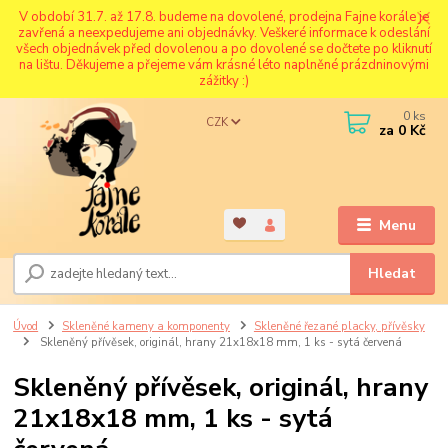
V období 31.7. až 17.8. budeme na dovolené, prodejna Fajne korále je
zavřená a neexpedujeme ani objednávky. Veškeré informace k odeslání
všech objednávek před dovolenou a po dovolené se dočtete po kliknutí
na lištu. Děkujeme a přejeme vám krásné léto naplněné prázdninovými
zážitky :)
0
ks
CZK
za
0 Kč
Menu
Hledat
Úvod
Skleněné kameny a komponenty
Skleněné řezané placky, přívěsky
Skleněný přívěsek, originál, hrany 21x18x18 mm, 1 ks - sytá červená
Skleněný přívěsek, originál, hrany
21x18x18 mm, 1 ks - sytá