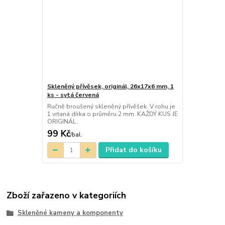
Skleněný přívěsek, originál, 26x17x6 mm, 1
ks - sytá červená
Ručně broušený skleněný přívěšek. V rohu je
1 vrtaná dírka o průměru 2 mm. KAŽDÝ KUS JE
ORIGINÁL.
99 Kč
/
bal.
Přidat do košíku
Zboží zařazeno v kategoriích
Skleněné kameny a komponenty