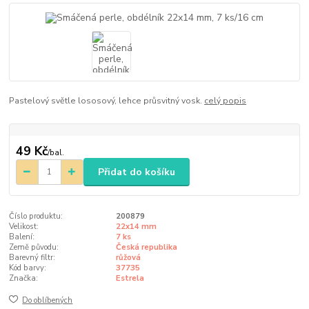
Pastelový světle lososový, lehce průsvitný vosk.
celý popis
49 Kč
/
bal.
Přidat do košíku
Číslo produktu:
200879
Velikost:
22x14 mm
Balení:
7 ks
Země původu:
Česká republika
Barevný filtr:
růžová
Kód barvy:
37735
Značka:
Estrela
Do oblíbených