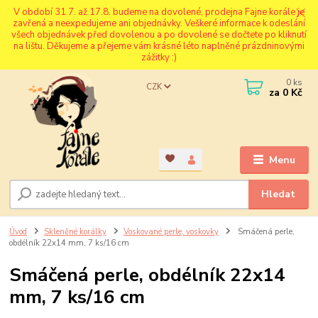
V období 31.7. až 17.8. budeme na dovolené, prodejna Fajne korále je
zavřená a neexpedujeme ani objednávky. Veškeré informace k odeslání
všech objednávek před dovolenou a po dovolené se dočtete po kliknutí
na lištu. Děkujeme a přejeme vám krásné léto naplněné prázdninovými
zážitky :)
0
ks
CZK
za
0 Kč
Menu
Hledat
Úvod
Skleněné korálky
Voskované perle, voskovky
Smáčená perle,
obdélník 22x14 mm, 7 ks/16 cm
Smáčená perle, obdélník 22x14
mm, 7 ks/16 cm