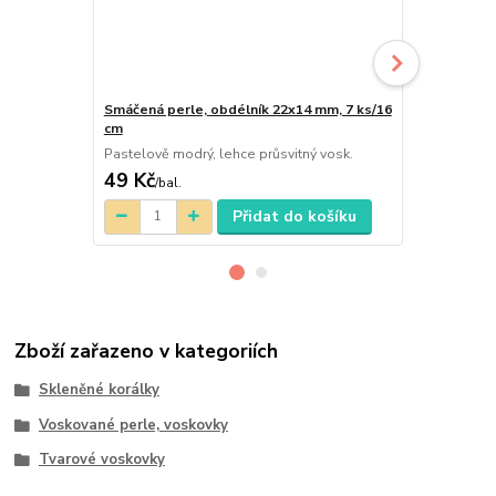
Smáčená perle, obdélník 22x14 mm, 7 ks/16
Smáčená per
cm
cm
Pastelově modrý, lehce průsvitný vosk.
Pastelově bíl
49 Kč
49 Kč
/
bal.
/
bal.
Přidat do košíku
Zboží zařazeno v kategoriích
Skleněné korálky
Voskované perle, voskovky
Tvarové voskovky