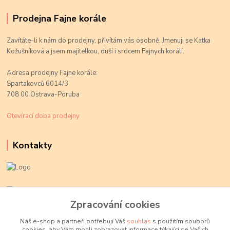
Prodejna Fajne korále
Zavítáte-li k nám do prodejny, přivítám vás osobně. Jmenuji se Katka
Kožušníková a jsem majitelkou, duší i srdcem Fajnych korálí.
Adresa prodejny Fajne korále:
Spartakovců 6014/3
708 00 Ostrava-Poruba
Otevírací doba prodejny
Kontakty
Kateřina Kožušníková
+420 774 719 784
Zpracování cookies
volejte Po-Pá, 9-18 hod.
Náš e-shop a partneři potřebují Váš
souhlas
s použitím souborů
cookies, aby Vám mohli zobrazovat informace týkající se Vašich