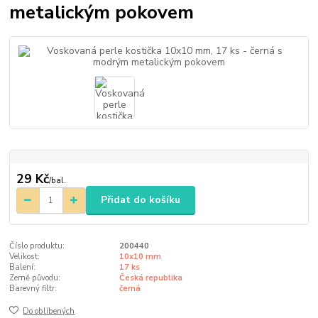
metalickým pokovem
29 Kč
/
bal.
Přidat do košíku
Číslo produktu:
200440
Velikost:
10x10 mm
Balení:
17 ks
Země původu:
Česká republika
Barevný filtr:
černá
Do oblíbených