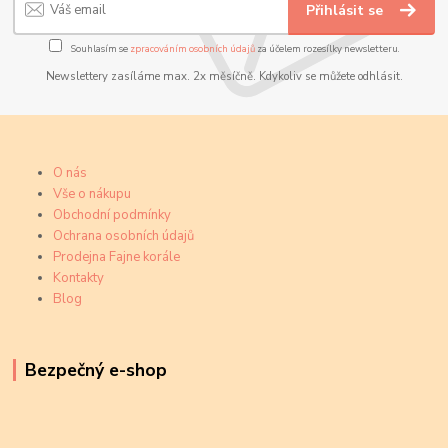
Přihlásit se
Souhlasím se
zpracováním osobních údajů
za účelem rozesílky newsletteru.
Newslettery zasíláme max. 2x měsíčně. Kdykoliv se můžete odhlásit.
O nás
Vše o nákupu
Obchodní podmínky
Ochrana osobních údajů
Prodejna Fajne korále
Kontakty
Blog
Bezpečný e-shop