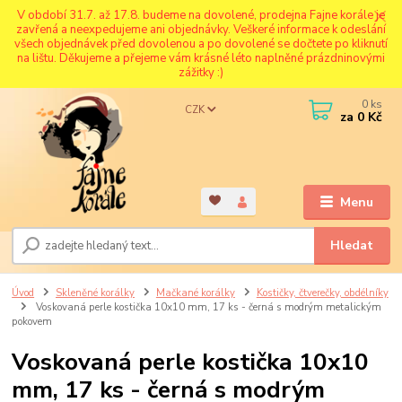
V období 31.7. až 17.8. budeme na dovolené, prodejna Fajne korále je
zavřená a neexpedujeme ani objednávky. Veškeré informace k odeslání
všech objednávek před dovolenou a po dovolené se dočtete po kliknutí
na lištu. Děkujeme a přejeme vám krásné léto naplněné prázdninovými
zážitky :)
0
ks
CZK
za
0 Kč
Menu
Hledat
Úvod
Skleněné korálky
Mačkané korálky
Kostičky, čtverečky, obdélníky
Voskovaná perle kostička 10x10 mm, 17 ks - černá s modrým metalickým
pokovem
Voskovaná perle kostička 10x10
mm, 17 ks - černá s modrým