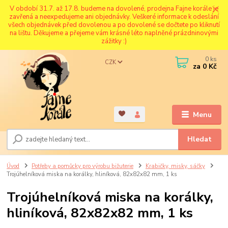
V období 31.7. až 17.8. budeme na dovolené, prodejna Fajne korále je
zavřená a neexpedujeme ani objednávky. Veškeré informace k odeslání
všech objednávek před dovolenou a po dovolené se dočtete po kliknutí
na lištu. Děkujeme a přejeme vám krásné léto naplněné prázdninovými
zážitky :)
0
ks
CZK
za
0 Kč
Menu
Hledat
Úvod
Potřeby a pomůcky pro výrobu bižuterie
Krabičky, misky, sáčky
Trojúhelníková miska na korálky, hliníková, 82x82x82 mm, 1 ks
Trojúhelníková miska na korálky,
hliníková, 82x82x82 mm, 1 ks