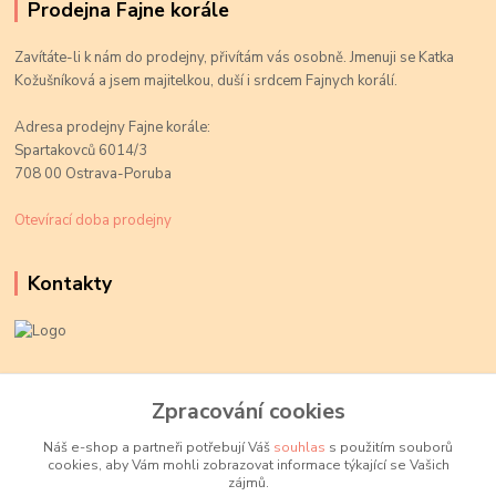
Prodejna Fajne korále
Zavítáte-li k nám do prodejny, přivítám vás osobně. Jmenuji se Katka
Kožušníková a jsem majitelkou, duší i srdcem Fajnych korálí.
Adresa prodejny Fajne korále:
Spartakovců 6014/3
708 00 Ostrava-Poruba
Otevírací doba prodejny
Kontakty
Kateřina Kožušníková
+420 774 719 784
Zpracování cookies
volejte Po-Pá, 9-18 hod.
Náš e-shop a partneři potřebují Váš
souhlas
s použitím souborů
cookies, aby Vám mohli zobrazovat informace týkající se Vašich
info@fajnekorale.cz
zájmů.