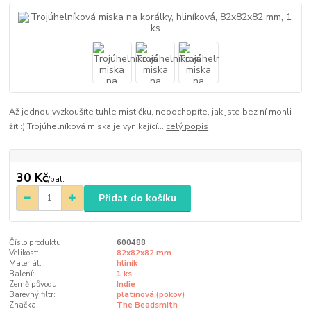
Až jednou vyzkoušíte tuhle mističku, nepochopíte, jak jste bez ní mohli
žít :) Trojúhelníková miska je vynikající...
celý popis
30 Kč
/
bal.
Přidat do košíku
Číslo produktu:
600488
Velikost:
82x82x82 mm
Materiál:
hliník
Balení:
1 ks
Země původu:
Indie
Barevný filtr:
platinová (pokov)
Značka:
The Beadsmith