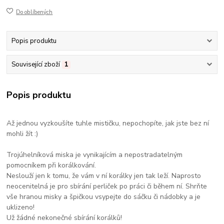
Do oblíbených
Popis produktu
Související zboží
1
Popis produktu
Až jednou vyzkoušíte tuhle mističku, nepochopíte, jak jste bez ní
mohli žít :)
Trojúhelníková miska je vynikajícím a nepostradatelným
pomocníkem při korálkování.
Neslouží jen k tomu, že vám v ní korálky jen tak leží. Naprosto
neocenitelná je pro sbírání perliček po práci či během ní. Shrňte
vše hranou misky a špičkou vsypejte do sáčku či nádobky a je
uklizeno!
Už žádné nekonečné sbírání korálků!