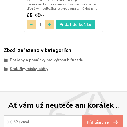
Kvalitní korálkovací podložka je
nenahraditelnou součástí každé korálkové
dílničky. Podložka je vyrobena z měkké pl...
65 Kč
/
bal.
Přidat do košíku
Zboží zařazeno v kategoriích
Potřeby a pomůcky pro výrobu bižuterie
Krabičky, misky, sáčky
Ať vám už neuteče ani korálek ..
Přihlásit se