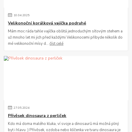
10
.
04
.
2025
Velikonoční korálková vajíčka podruhé
Mám moc ráda tahle vajíčka obšitá jednoduchým síťovým stehem a
už mnoho let mi jich před každými Velikonocemi přibyde několik do
mé velikonoční mísy d...
číst celé
27
.
05
.
2024
Přívěsek dinosaura z perliček
Kdo má doma malého kluka, ví svoje a dinosaurů má možná plný
byt i hlavu :) Přívěsek, ozdoba nebo klíčenka ve tvaru dinosaura je