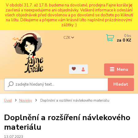
V období 31.7. až 17.8. budeme na dovolené, prodejna Fajne korále je
zavřená a neexpedujeme ani objednávky. Veškeré informace k odeslání
všech objednávek před dovolenou a po dovolené se dočtete po kliknutí
na lištu. Děkujeme a přejeme vám krásné léto naplněné prázdninovými
zážitky :)
0
ks
CZK
za
0 Kč
Menu
Hledat
Úvod
Novinky
Doplnění a rozšíření návlekového materiálu
Doplnění a rozšíření návlekového
materiálu
13.07.2023