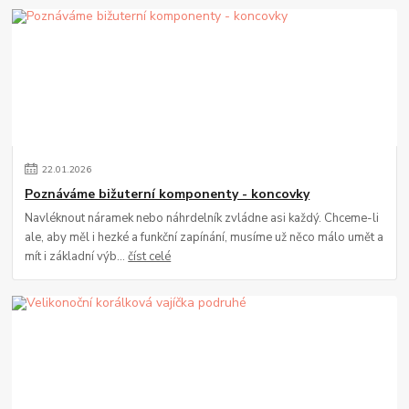
22
.
01
.
2026
Poznáváme bižuterní komponenty - koncovky
Navléknout náramek nebo náhrdelník zvládne asi každý. Chceme-li
ale, aby měl i hezké a funkční zapínání, musíme už něco málo umět a
mít i základní výb...
číst celé