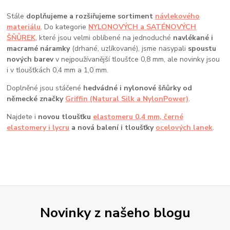
Stále
doplňujeme a rozšiřujeme sortiment
návlekového
materiálu
. Do kategorie
NYLONOVÝCH a SATÉNOVÝCH
ŠŇŮREK
, které jsou velmi oblíbené na jednoduché
navlékané i
macramé náramky
(drhané, uzlíkované), jsme nasypali
spoustu
nových barev
v nejpoužívanější tloušťce 0,8 mm, ale novinky jsou
i v tloušťkách 0,4 mm a 1,0 mm.
Doplněné jsou stáčené
hedvádné i nylonové šňůrky od
německé značky
Griffin (Natural Silk a NylonPower)
.
Najdete i
novou tloušťku
elastomeru 0,4 mm, černé
elastomery i lycru
a nová balení i tloušťky
ocelových lanek
.
Novinky z našeho blogu