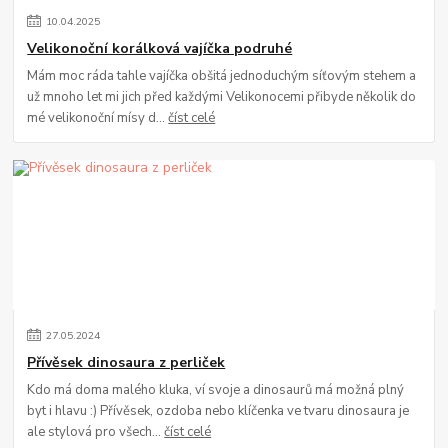
10
.
04
.
2025
Velikonoční korálková vajíčka podruhé
Mám moc ráda tahle vajíčka obšitá jednoduchým síťovým stehem a
už mnoho let mi jich před každými Velikonocemi přibyde několik do
mé velikonoční mísy d...
číst celé
27
.
05
.
2024
Přívěsek dinosaura z perliček
Kdo má doma malého kluka, ví svoje a dinosaurů má možná plný
byt i hlavu :) Přívěsek, ozdoba nebo klíčenka ve tvaru dinosaura je
ale stylová pro všech...
číst celé