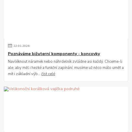
22
.
01
.
2026
Poznáváme bižuterní komponenty - koncovky
Navléknout náramek nebo náhrdelník zvládne asi každý. Chceme-li
ale, aby měl i hezké a funkční zapínání, musíme už něco málo umět a
mít i základní výb...
číst celé