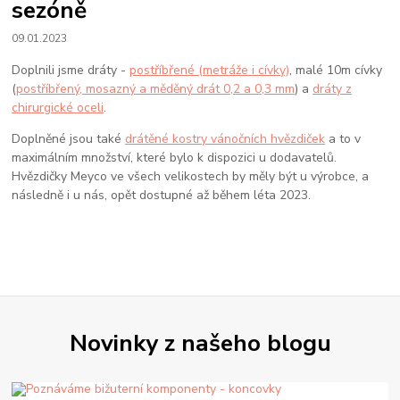
sezóně
09.01.2023
Doplnili jsme dráty -
postříbřené (metráže i cívky)
, malé 10m cívky
(
postříbřený, mosazný a měděný drát 0,2 a 0,3 mm
) a
dráty z
chirurgické oceli
.
Doplněné jsou také
drátěné kostry vánočních hvězdiček
a to v
maximálním množství, které bylo k dispozici u dodavatelů.
Hvězdičky Meyco ve všech velikostech by měly být u výrobce, a
následně i u nás, opět dostupné až během léta 2023.
Novinky z našeho blogu