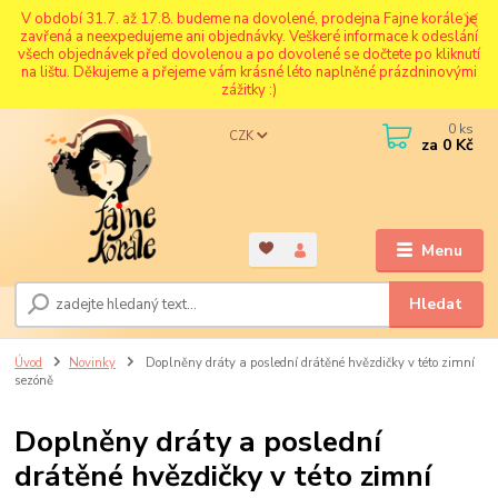
V období 31.7. až 17.8. budeme na dovolené, prodejna Fajne korále je
zavřená a neexpedujeme ani objednávky. Veškeré informace k odeslání
všech objednávek před dovolenou a po dovolené se dočtete po kliknutí
na lištu. Děkujeme a přejeme vám krásné léto naplněné prázdninovými
zážitky :)
0
ks
CZK
za
0 Kč
Menu
Hledat
Úvod
Novinky
Doplněny dráty a poslední drátěné hvězdičky v této zimní
sezóně
Doplněny dráty a poslední
drátěné hvězdičky v této zimní