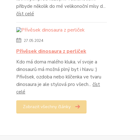
přibyde několik do mé velikonoční mísy d...
číst celé
27.05.2024
Přívěsek dinosaura z perliček
Kdo má doma malého kluka, ví svoje a
dinosaurů má možná plný byt i hlavu :)
Přívěsek, ozdoba nebo klíčenka ve tvaru
dinosaura je ale stylová pro všech...
číst
celé
Zobrazit všechny články