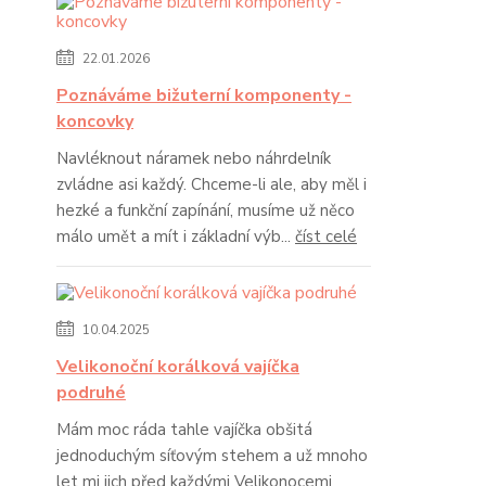
22.01.2026
Poznáváme bižuterní komponenty -
koncovky
Navléknout náramek nebo náhrdelník
zvládne asi každý. Chceme-li ale, aby měl i
hezké a funkční zapínání, musíme už něco
málo umět a mít i základní výb...
číst celé
10.04.2025
Velikonoční korálková vajíčka
podruhé
Mám moc ráda tahle vajíčka obšitá
jednoduchým síťovým stehem a už mnoho
let mi jich před každými Velikonocemi