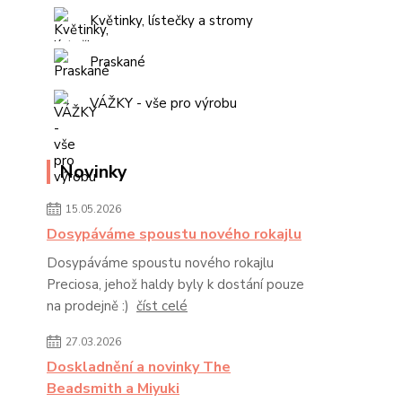
Květinky, lístečky a stromy
Praskané
VÁŽKY - vše pro výrobu
Novinky
15.05.2026
Dosypáváme spoustu nového rokajlu
Dosypáváme spoustu nového rokajlu
Preciosa, jehož haldy byly k dostání pouze
na prodejně :)
číst celé
27.03.2026
Doskladnění a novinky The
Beadsmith a Miyuki