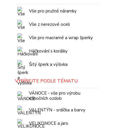
Vše pro pružné náramky
Vše z nerezové oceli
Vše pro macramé a wrap šperky
Háčkování s korálky
Šitý šperk a výšivka
VYBÍREJTE PODLE TÉMATU
VÁNOCE - vše pro výrobu
vánočních ozdob
VALENTÝN - srdíčka a barvy
VELIKONOCE a jaro