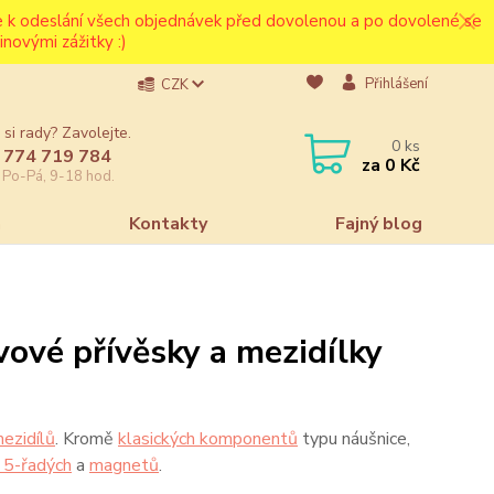
ce k odeslání všech objednávek před dovolenou a po dovolené se
novými zážitky :)
Přihlášení
CZK
 si rady? Zavolejte.
0
ks
 774 719 784
za
0 Kč
e Po-Pá, 9-18 hod.
a
Kontakty
Fajný blog
ové přívěsky a mezidílky
ezidílů
. Kromě
klasických komponentů
typu náušnice,
o 5-řadých
a
magnetů
.