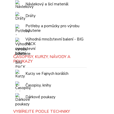
Návlekový a šicí materiál
Dráty
Potřeby a pomůcky pro výrobu
bižuterie
Výhodná množstevní balení - BIG
PACK
ČASOPISY, KURZY, NÁVODY A
POUKAZY
Kurzy ve Fajnych korálích
Časopisy, knihy
Dárkové poukazy
VYBÍREJTE PODLE TECHNIKY