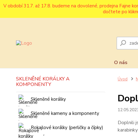
V období 31.7. až 17.8. budeme na dovolené, prodejna Fajne ko
dočtete po klikn
O nás
SKLENĚNÉ KORÁLKY A
Úvod
N
KOMPONENTY
Dopl
Skleněné korálky
12.05.202
Skleněné kameny a komponenty
Doplnili 
Rokajlové korálky (perličky a čípky)
karabink