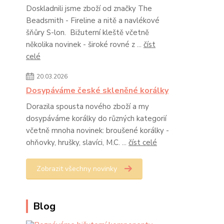
Doskladnili jsme zboží od značky The
Beadsmith - Fireline a nitě a navlékové
šňůry S-lon. Bižuterní kleště včetně
několika novinek - široké rovné z ...
číst
celé
20.03.2026
Dosypáváme české skleněné korálky
Dorazila spousta nového zboží a my
dosypáváme korálky do různých kategorií
včetně mnoha novinek: broušené korálky -
ohňovky, hrušky, slavíci, M.C. ...
číst celé
Zobrazit všechny novinky
Blog