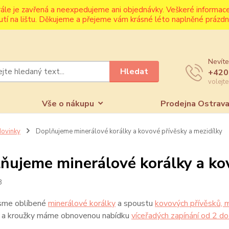
rále je zavřená a neexpedujeme ani objednávky. Veškeré informa
utí na lištu. Děkujeme a přejeme vám krásné léto naplněné prázdni
Nevíte
Hledat
+420
volejt
Vše o nákupu
Prodejna Ostrav
ovinky
Doplňujeme minerálové korálky a kovové přívěsky a mezidílky
ňujeme minerálové korálky a kov
3
jsme oblíbené
minerálové korálky
a spoustu
kovových přívěsků, m
y a kroužky máme obnovenou nabídku
víceřadých zapínání od 2 d