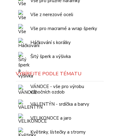
Vše pro pružné náramky
Vše z nerezové oceli
Vše pro macramé a wrap šperky
Háčkování s korálky
Šitý šperk a výšivka
VYBÍREJTE PODLE TÉMATU
VÁNOCE - vše pro výrobu
vánočních ozdob
VALENTÝN - srdíčka a barvy
VELIKONOCE a jaro
Květinky, lístečky a stromy