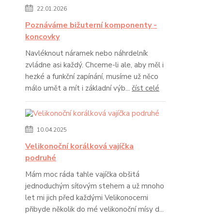
22.01.2026
Poznáváme bižuterní komponenty -
koncovky
Navléknout náramek nebo náhrdelník
zvládne asi každý. Chceme-li ale, aby měl i
hezké a funkční zapínání, musíme už něco
málo umět a mít i základní výb...
číst celé
10.04.2025
Velikonoční korálková vajíčka
podruhé
Mám moc ráda tahle vajíčka obšitá
jednoduchým síťovým stehem a už mnoho
let mi jich před každými Velikonocemi
přibyde několik do mé velikonoční mísy d...