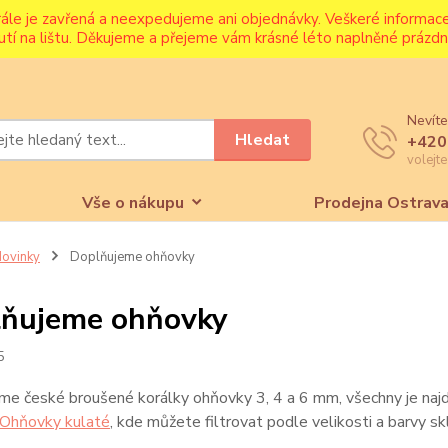
rále je zavřená a neexpedujeme ani objednávky. Veškeré informa
utí na lištu. Děkujeme a přejeme vám krásné léto naplněné prázdni
Nevíte
Hledat
+420
volejt
Vše o nákupu
Prodejna Ostrav
ovinky
Doplňujeme ohňovky
ňujeme ohňovky
5
e české broušené korálky ohňovky 3, 4 a 6 mm, všechny je najd
Ohňovky kulaté
, kde můžete filtrovat podle velikosti a barvy sk