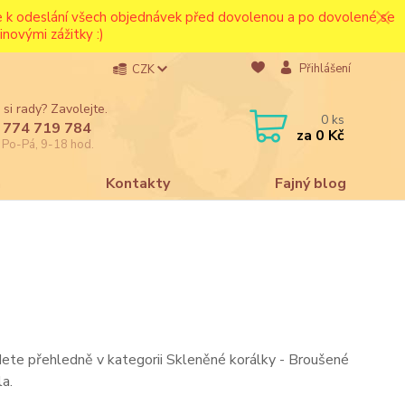
ce k odeslání všech objednávek před dovolenou a po dovolené se
novými zážitky :)
Přihlášení
CZK
 si rady? Zavolejte.
0
ks
 774 719 784
za
0 Kč
e Po-Pá, 9-18 hod.
a
Kontakty
Fajný blog
ete přehledně v kategorii Skleněné korálky - Broušené
la.