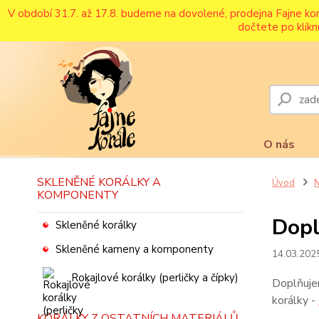
V období 31.7. až 17.8. budeme na dovolené, prodejna Fajne ko
dočtete po klikn
O nás
SKLENĚNÉ KORÁLKY A
Úvod
N
KOMPONENTY
Dopl
Skleněné korálky
Skleněné kameny a komponenty
14.03.202
Rokajlové korálky (perličky a čípky)
Doplňujem
korálky -
KORÁLKY Z OSTATNÍCH MATERIÁLŮ