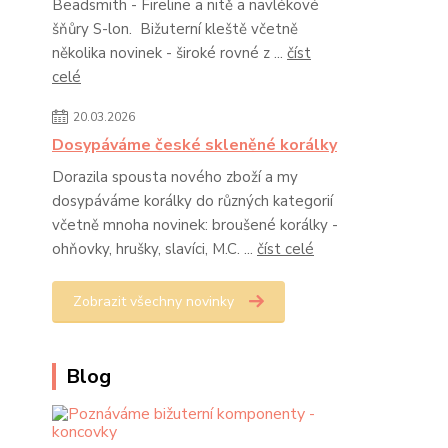
Beadsmith - Fireline a nitě a navlékové
šňůry S-lon. Bižuterní kleště včetně
několika novinek - široké rovné z ...
číst
celé
20.03.2026
Dosypáváme české skleněné korálky
Dorazila spousta nového zboží a my
dosypáváme korálky do různých kategorií
včetně mnoha novinek: broušené korálky -
ohňovky, hrušky, slavíci, M.C. ...
číst celé
Zobrazit všechny novinky
Blog