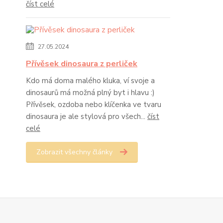
číst celé
27.05.2024
Přívěsek dinosaura z perliček
Kdo má doma malého kluka, ví svoje a
dinosaurů má možná plný byt i hlavu :)
Přívěsek, ozdoba nebo klíčenka ve tvaru
dinosaura je ale stylová pro všech...
číst
celé
Zobrazit všechny články