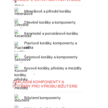
Minerálové a přírodní korálky
Dřevěné korálky a komponenty
Keramické a porcelánové korálky
Plastové korálky, komponenty a
céčka
Šatonové korálky a komponenty
Kovové korálky, přívěsky a mezidíly
ZÁKLADNÍ KOMPONENTY A
POTŘEBY PRO VÝROBU BIŽUTERIE
Bižuterní komponenty