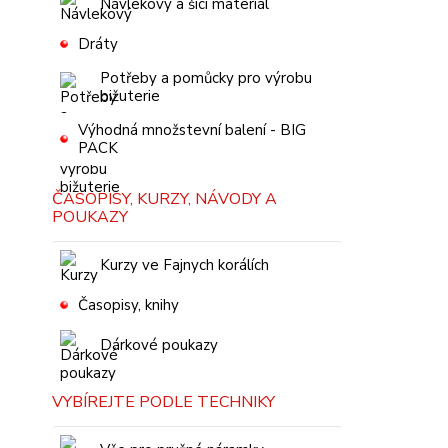
Návlekový a šicí materiál
Dráty
Potřeby a pomůcky pro výrobu
bižuterie
Výhodná množstevní balení - BIG
PACK
ČASOPISY, KURZY, NÁVODY A
POUKAZY
Kurzy ve Fajnych korálích
Časopisy, knihy
Dárkové poukazy
VYBÍREJTE PODLE TECHNIKY