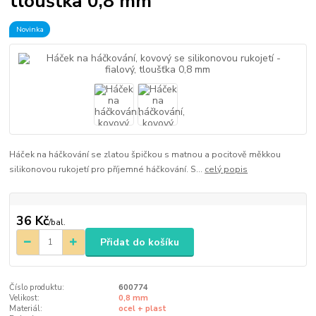
tloušťka 0,8 mm
Novinka
Háček na háčkování se zlatou špičkou s matnou a pocitově měkkou
silikonovou rukojetí pro příjemné háčkování. S...
celý popis
36 Kč
/
bal.
Přidat do košíku
Číslo produktu:
600774
Velikost:
0,8 mm
Materiál:
ocel + plast