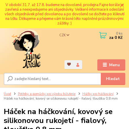
V období 31.7. až 17.8. budeme na dovolené, prodejna Fajne korále je
zavřená a neexpedujeme ani objednávky. Veškeré informace k odeslání
všech objednávek před dovolenou a po dovolené se dočtete po kliknutí
na lištu. Děkujeme a přejeme vám krásné léto naplněné prázdninovými
zážitky :)
0
ks
CZK
za
0 Kč
Menu
Hledat
Úvod
Potřeby a pomůcky pro výrobu bižuterie
Háčky pro háčkování
Háček na háčkování, kovový se silikonovou rukojetí - fialový, tloušťka 0,8 mm
Háček na háčkování, kovový se
silikonovou rukojetí - fialový,