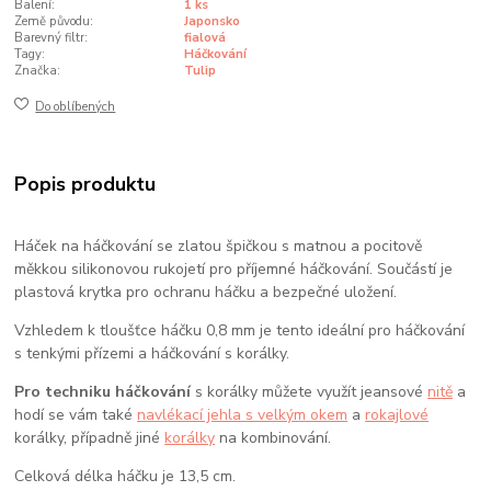
Balení:
1 ks
Země původu:
Japonsko
Barevný filtr:
fialová
Tagy:
Háčkování
Značka:
Tulip
Do oblíbených
Popis produktu
Háček na háčkování se zlatou špičkou s matnou a pocitově
měkkou silikonovou rukojetí pro příjemné háčkování. Součástí je
plastová krytka pro ochranu háčku a bezpečné uložení.
Vzhledem k tloušťce háčku 0,8 mm je tento ideální pro háčkování
s tenkými přízemi a háčkování s korálky.
Pro techniku háčkování
s korálky můžete využít jeansové
nitě
a
hodí se vám také
navlékací jehla s velkým okem
a
rokajlové
korálky, případně jiné
korálky
na kombinování.
Celková délka háčku je 13,5 cm.