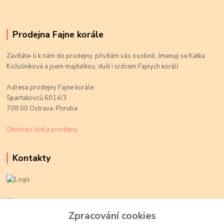
Prodejna Fajne korále
Zavítáte-li k nám do prodejny, přivítám vás osobně. Jmenuji se Katka
Kožušníková a jsem majitelkou, duší i srdcem Fajnych korálí.
Adresa prodejny Fajne korále:
Spartakovců 6014/3
708 00 Ostrava-Poruba
Otevírací doba prodejny
Kontakty
Kateřina Kožušníková
+420 774 719 784
Zpracování cookies