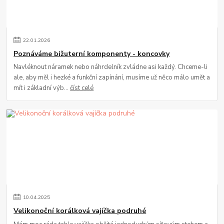
22
.
01
.
2026
Poznáváme bižuterní komponenty - koncovky
Navléknout náramek nebo náhrdelník zvládne asi každý. Chceme-li
ale, aby měl i hezké a funkční zapínání, musíme už něco málo umět a
mít i základní výb...
číst celé
10
.
04
.
2025
Velikonoční korálková vajíčka podruhé