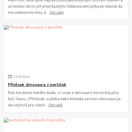
Mám moc ráda tahle vajíčka obšitá jednoduchým síťovým stehem a
už mnoho let mi jich před každými Velikonocemi přibyde několik do
mé velikonoční mísy d...
číst celé
27
.
05
.
2024
Přívěsek dinosaura z perliček
Kdo má doma malého kluka, ví svoje a dinosaurů má možná plný
byt i hlavu :) Přívěsek, ozdoba nebo klíčenka ve tvaru dinosaura je
ale stylová pro všech...
číst celé