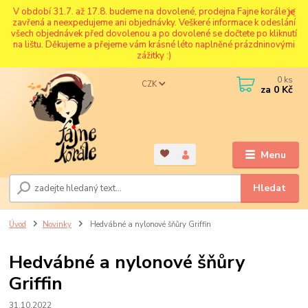
V období 31.7. až 17.8. budeme na dovolené, prodejna Fajne korále je
zavřená a neexpedujeme ani objednávky. Veškeré informace k odeslání
všech objednávek před dovolenou a po dovolené se dočtete po kliknutí
na lištu. Děkujeme a přejeme vám krásné léto naplněné prázdninovými
zážitky :)
0
ks
CZK
za
0 Kč
Menu
Hledat
Úvod
Novinky
Hedvábné a nylonové šňůry Griffin
Hedvábné a nylonové šňůry
Griffin
31.10.2022