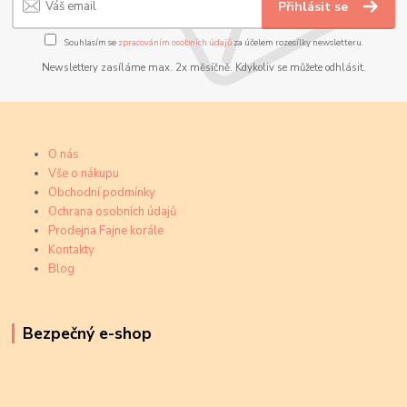
Přihlásit se
Souhlasím se
zpracováním osobních údajů
za účelem rozesílky newsletteru.
Newslettery zasíláme max. 2x měsíčně. Kdykoliv se můžete odhlásit.
O nás
Vše o nákupu
Obchodní podmínky
Ochrana osobních údajů
Prodejna Fajne korále
Kontakty
Blog
Bezpečný e-shop