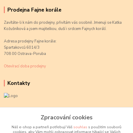
Prodejna Fajne korále
Zavítáte-li k nám do prodejny, přivítám vás osobně. Jmenuji se Katka
Kožušníková a jsem majitelkou, duší i srdcem Fajnych korálí.
Adresa prodejny Fajne korále:
Spartakovců 6014/3
708 00 Ostrava-Poruba
Otevírací doba prodejny
Kontakty
Kateřina Kožušníková
+420 774 719 784
Zpracování cookies
volejte Po-Pá, 9-18 hod.
Náš e-shop a partneři potřebují Váš
souhlas
s použitím souborů
cookies, aby Vám mohli zobrazovat informace týkající se Vašich