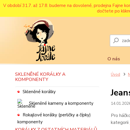
V období 31.7. až 17.8. budeme na dovolené, prodejna Fajne ko
dočtete po klikn
O nás
SKLENĚNÉ KORÁLKY A
Úvod
N
KOMPONENTY
Jean
Skleněné korálky
Skleněné kameny a komponenty
14.01.202
Rokajlové korálky (perličky a čípky)
Pro háčko
kategorii
KORÁLKY Z OSTATNÍCH MATERIÁLŮ