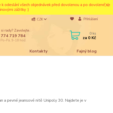
ce k odeslání všech objednávek před dovolenou a po dovolené se
novými zážitky :)
Přihlášení
CZK
 si rady? Zavolejte.
0
ks
 774 719 784
za
0 Kč
e Po-Pá, 9-18 hod.
a
Kontakty
Fajný blog
n a pevné jeansové nitě Unipoly 30. Najdete je v