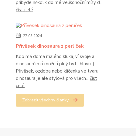
přibyde několik do mé velikonoční mísy d...
číst celé
27.05.2024
Přívěsek dinosaura z perliček
Kdo má doma malého kluka, ví svoje a
dinosaurů má možná plný byt i hlavu :)
Přívěsek, ozdoba nebo klíčenka ve tvaru
dinosaura je ale stylová pro všech...
číst
celé
Zobrazit všechny články