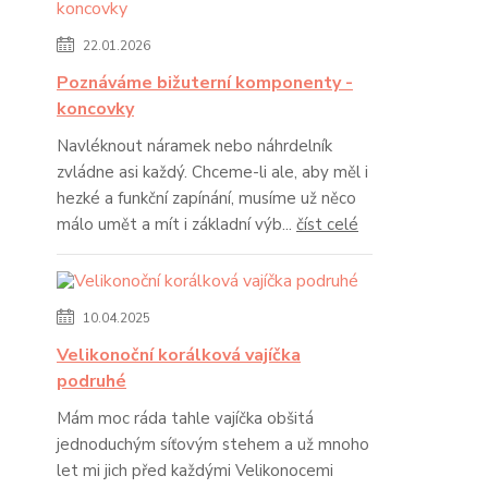
22.01.2026
Poznáváme bižuterní komponenty -
koncovky
Navléknout náramek nebo náhrdelník
zvládne asi každý. Chceme-li ale, aby měl i
hezké a funkční zapínání, musíme už něco
málo umět a mít i základní výb...
číst celé
10.04.2025
Velikonoční korálková vajíčka
podruhé
Mám moc ráda tahle vajíčka obšitá
jednoduchým síťovým stehem a už mnoho
let mi jich před každými Velikonocemi