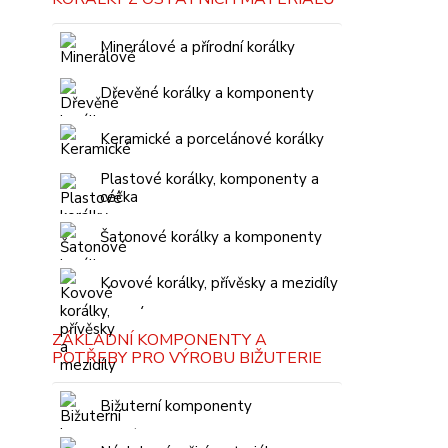
Minerálové a přírodní korálky
Dřevěné korálky a komponenty
Keramické a porcelánové korálky
Plastové korálky, komponenty a
céčka
Šatonové korálky a komponenty
Kovové korálky, přívěsky a mezidíly
ZÁKLADNÍ KOMPONENTY A
POTŘEBY PRO VÝROBU BIŽUTERIE
Bižuterní komponenty