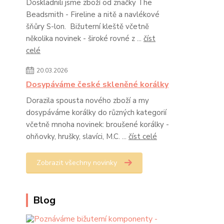
Doskladnili jsme zboží od značky The
Beadsmith - Fireline a nitě a navlékové
šňůry S-lon. Bižuterní kleště včetně
několika novinek - široké rovné z ...
číst
celé
20.03.2026
Dosypáváme české skleněné korálky
Dorazila spousta nového zboží a my
dosypáváme korálky do různých kategorií
včetně mnoha novinek: broušené korálky -
ohňovky, hrušky, slavíci, M.C. ...
číst celé
Zobrazit všechny novinky
Blog