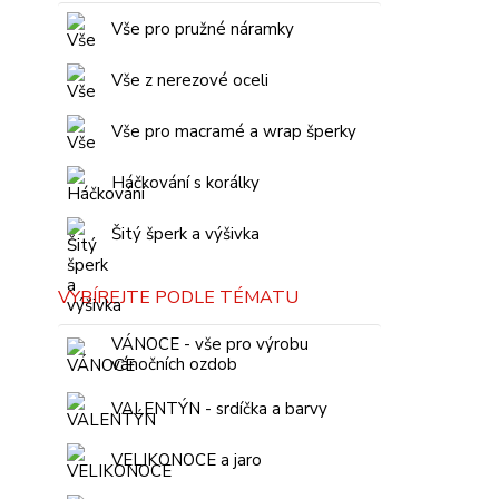
Vše pro pružné náramky
Vše z nerezové oceli
Vše pro macramé a wrap šperky
Háčkování s korálky
Šitý šperk a výšivka
VYBÍREJTE PODLE TÉMATU
VÁNOCE - vše pro výrobu
vánočních ozdob
VALENTÝN - srdíčka a barvy
VELIKONOCE a jaro