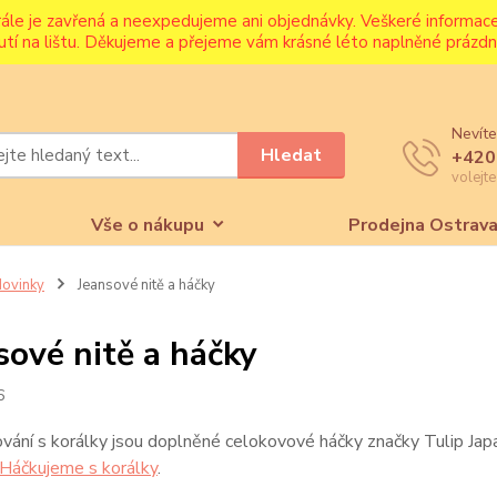
rále je zavřená a neexpedujeme ani objednávky. Veškeré informa
utí na lištu. Děkujeme a přejeme vám krásné léto naplněné prázdni
Nevíte
Hledat
+420
volejt
Vše o nákupu
Prodejna Ostrav
ovinky
Jeansové nitě a háčky
sové nitě a háčky
6
vání s korálky jsou doplněné celokovové háčky značky Tulip Japa
Háčkujeme s korálky
.