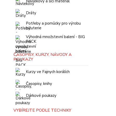
Návlekový a šicí materiál
Dráty
Potřeby a pomůcky pro výrobu
bižuterie
Výhodná množstevní balení - BIG
PACK
ČASOPISY, KURZY, NÁVODY A
POUKAZY
Kurzy ve Fajnych korálích
Časopisy, knihy
Dárkové poukazy
VYBÍREJTE PODLE TECHNIKY