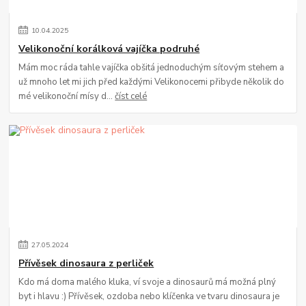
10
.
04
.
2025
Velikonoční korálková vajíčka podruhé
Mám moc ráda tahle vajíčka obšitá jednoduchým síťovým stehem a
už mnoho let mi jich před každými Velikonocemi přibyde několik do
mé velikonoční mísy d...
číst celé
27
.
05
.
2024
Přívěsek dinosaura z perliček
Kdo má doma malého kluka, ví svoje a dinosaurů má možná plný
byt i hlavu :) Přívěsek, ozdoba nebo klíčenka ve tvaru dinosaura je