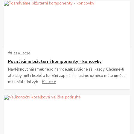
22
.
01
.
2026
Poznáváme bižuterní komponenty - koncovky
Navléknout náramek nebo náhrdelník zvládne asi každý. Chceme-li
ale, aby měl i hezké a funkční zapínání, musíme už něco málo umět a
mít i základní výb...
číst celé