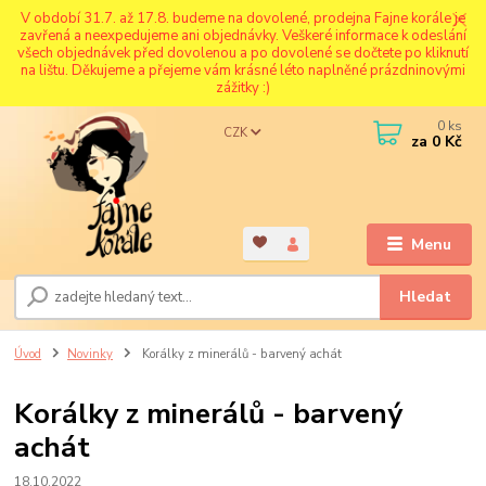
V období 31.7. až 17.8. budeme na dovolené, prodejna Fajne korále je
zavřená a neexpedujeme ani objednávky. Veškeré informace k odeslání
všech objednávek před dovolenou a po dovolené se dočtete po kliknutí
na lištu. Děkujeme a přejeme vám krásné léto naplněné prázdninovými
zážitky :)
0
ks
CZK
za
0 Kč
Menu
Hledat
Úvod
Novinky
Korálky z minerálů - barvený achát
Korálky z minerálů - barvený
achát
18.10.2022