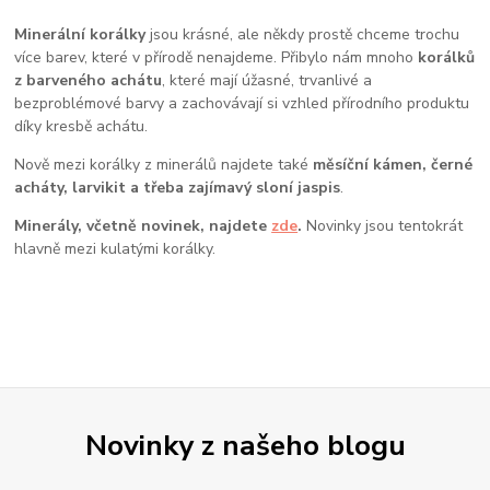
Minerální korálky
jsou krásné, ale někdy prostě chceme trochu
více barev, které v přírodě nenajdeme. Přibylo nám mnoho
korálků
z barveného achátu
, které mají úžasné, trvanlivé a
bezproblémové barvy a zachovávají si vzhled přírodního produktu
díky kresbě achátu.
Nově mezi korálky z minerálů najdete také
měsíční kámen, černé
acháty, larvikit a třeba zajímavý sloní jaspis
.
Minerály, včetně novinek, najdete
zde
.
Novinky jsou tentokrát
hlavně mezi kulatými korálky.
Novinky z našeho blogu