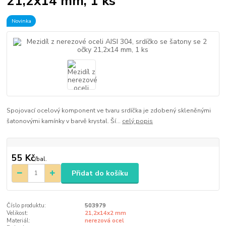
21,2x14 mm, 1 ks
Novinka
Spojovací ocelový komponent ve tvaru srdíčka je zdobený skleněnými
šatonovými kamínky v barvě krystal. Ší...
celý popis
55 Kč
/
bal.
Přidat do košíku
Číslo produktu:
503979
Velikost:
21,2x14x2 mm
Materiál:
nerezová ocel