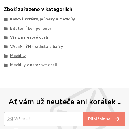
Zboží zařazeno v kategoriích
Kovové korálky, přívěsky a mezidíly
Bižuterní komponenty
Vše z nerezové oceli
VALENTÝN - srdíčka a barvy
Mezidíly
Mezidíly z nerezové oceli
Ať vám už neuteče ani korálek ..
Přihlásit se