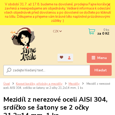
V období 31.7. až 17.8. budeme na dovolené, prodejna Fajne korále je
zavřená a neexpedujeme ani objednávky. Veškeré informace k odeslání
všech objednávek před dovolenou a po dovolené se dočtete po kliknutí
na lištu. Děkujeme a přejeme vám krásné léto naplněné prázdninovými
zážitky :)
0
ks
CZK
za
0 Kč
Menu
Hledat
Úvod
Kovové korálky, přívěsky a mezidíly
Mezidíly
Mezidíl z nerezové
oceli AISI 304, srdíčko se šatony se 2 očky 21,2x14 mm, 1 ks
Mezidíl z nerezové oceli AISI 304,
srdíčko se šatony se 2 očky