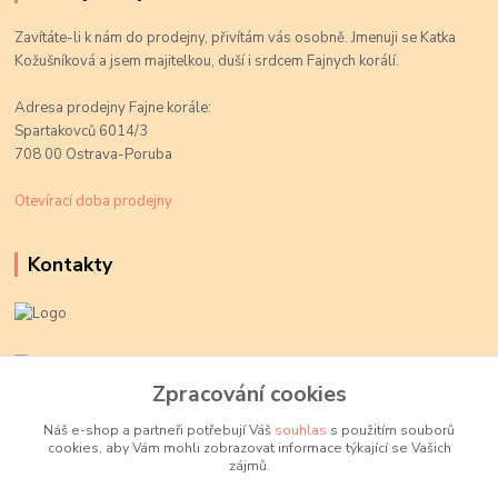
Zavítáte-li k nám do prodejny, přivítám vás osobně. Jmenuji se Katka
Kožušníková a jsem majitelkou, duší i srdcem Fajnych korálí.
Adresa prodejny Fajne korále:
Spartakovců 6014/3
708 00 Ostrava-Poruba
Otevírací doba prodejny
Kontakty
Kateřina Kožušníková
+420 774 719 784
Zpracování cookies
volejte Po-Pá, 9-18 hod.
Náš e-shop a partneři potřebují Váš
souhlas
s použitím souborů
cookies, aby Vám mohli zobrazovat informace týkající se Vašich
info@fajnekorale.cz
zájmů.