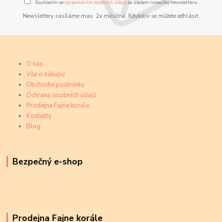
Souhlasím se
zpracováním osobních údajů
za účelem rozesílky newsletteru.
Newslettery zasíláme max. 2x měsíčně. Kdykoliv se můžete odhlásit.
O nás
Vše o nákupu
Obchodní podmínky
Ochrana osobních údajů
Prodejna Fajne korále
Kontakty
Blog
Bezpečný e-shop
Prodejna Fajne korále