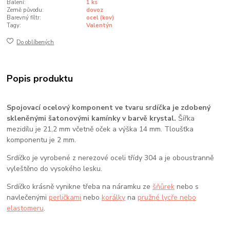
Balení:
1 ks
Země původu:
dovoz
Barevný filtr:
ocel (kov)
Tagy:
Valentýn
Do oblíbených
Popis produktu
Spojovací ocelový komponent ve tvaru srdíčka je zdobený
skleněnými šatonovými kamínky v barvě krystal.
Šířka
mezidílu je 21,2 mm včetně oček a výška 14 mm. Tloušťka
komponentu je 2 mm.
Srdíčko je vyrobené z nerezové oceli třídy 304 a je oboustranně
vyleštěno do vysokého lesku.
Srdíčko krásně vynikne třeba na náramku ze
šňůrek
nebo s
navlečenými
perličkami
nebo
korálky
na
pružné lycře nebo
elastomeru
.