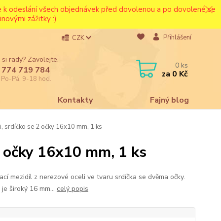
ce k odeslání všech objednávek před dovolenou a po dovolené se
novými zážitky :)
Přihlášení
CZK
 si rady? Zavolejte.
0
ks
 774 719 784
za
0 Kč
e Po-Pá, 9-18 hod.
a
Kontakty
Fajný blog
i, srdíčko se 2 očky 16x10 mm, 1 ks
 2 očky 16x10 mm, 1 ks
ací mezidíl z nerezové oceli ve tvaru srdíčka se dvěma očky.
 je široký 16 mm...
celý popis