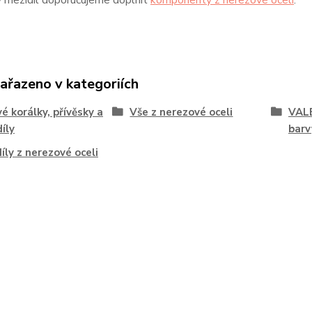
 mezidíl doporučujeme doplnit
komponenty z nerezové oceli
.
zařazeno v kategoriích
é korálky, přívěsky a
Vše z nerezové oceli
VALE
íly
barv
íly z nerezové oceli