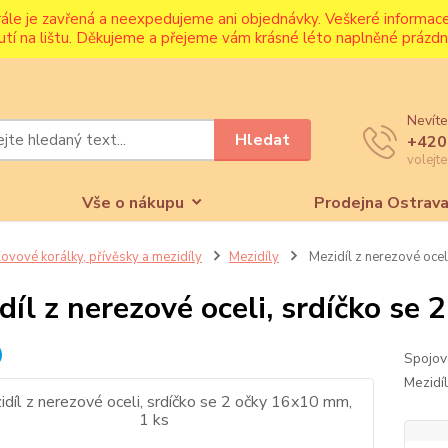
rále je zavřená a neexpedujeme ani objednávky. Veškeré informa
utí na lištu. Děkujeme a přejeme vám krásné léto naplněné prázdni
Nevíte
Hledat
+420
volejt
Vše o nákupu
Prodejna Ostrav
ovové korálky, přívěsky a mezidíly
Mezidíly
Mezidíl z nerezové ocel
díl z nerezové oceli, srdíčko se
Spojov
Mezidíl