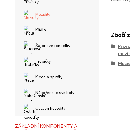
Nerezový
Mezidíly
Křídla
Zboží 
Šatonové rondelky
Kovov
mezid
Trubičky
Mezid
Klece a spirály
Náboženské symboly
Ostatní kovodíly
ZÁKLADNÍ KOMPONENTY A