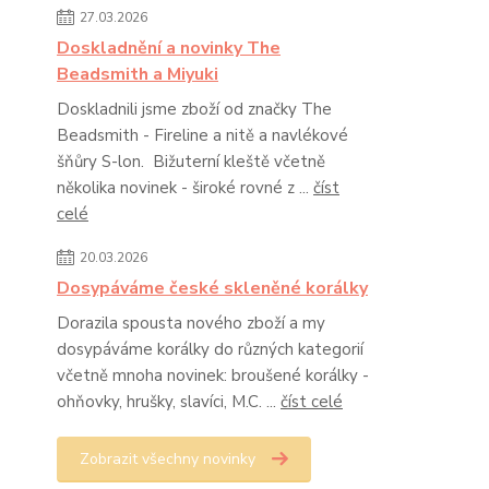
27.03.2026
Doskladnění a novinky The
Beadsmith a Miyuki
Doskladnili jsme zboží od značky The
Beadsmith - Fireline a nitě a navlékové
šňůry S-lon. Bižuterní kleště včetně
několika novinek - široké rovné z ...
číst
celé
20.03.2026
Dosypáváme české skleněné korálky
Dorazila spousta nového zboží a my
dosypáváme korálky do různých kategorií
včetně mnoha novinek: broušené korálky -
ohňovky, hrušky, slavíci, M.C. ...
číst celé
Zobrazit všechny novinky