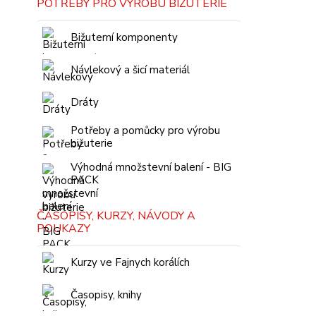
POTŘEBY PRO VÝROBU BIŽUTERIE
Bižuterní komponenty
Návlekový a šicí materiál
Dráty
Potřeby a pomůcky pro výrobu
bižuterie
Výhodná množstevní balení - BIG
PACK
ČASOPISY, KURZY, NÁVODY A
POUKAZY
Kurzy ve Fajnych korálích
Časopisy, knihy