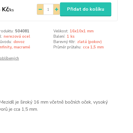
 Kč
Přidat do košíku
/
ks
roduktu:
504081
Velikost:
16x10x1 mm
l:
nerezová ocel
Balení:
1 ks
ůvodu:
dovoz
Barevný filtr:
zlatá (pokov)
Infinity, macramé
Průměr průtahu:
cca 1,5 mm
oblíbených
Mezidíl je široký 16 mm včetně bočních oček, vysoký
orů je cca 1,5 mm.