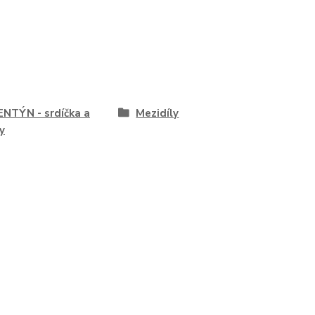
NTÝN - srdíčka a
Mezidíly
y