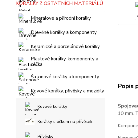
KORÁLKY Z OSTATNÍCH MATERIÁLŮ
Minerálové a přírodní korálky
Dřevěné korálky a komponenty
Keramické a porcelánové korálky
Plastové korálky, komponenty a
céčka
Šatonové korálky a komponenty
Popis 
Kovové korálky, přívěsky a mezidíly
Spojovac
Kovové korálky
10 mm. T
Korálky s očkem na přívěsek
Komponent
Přívěsky