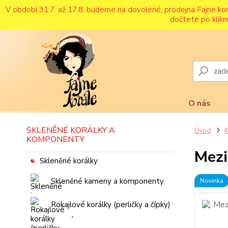
V období 31.7. až 17.8. budeme na dovolené, prodejna Fajne ko
dočtete po klikn
O nás
SKLENĚNÉ KORÁLKY A
Úvod
K
KOMPONENTY
Mezi
Skleněné korálky
Skleněné kameny a komponenty
Novinka
Rokajlové korálky (perličky a čípky)