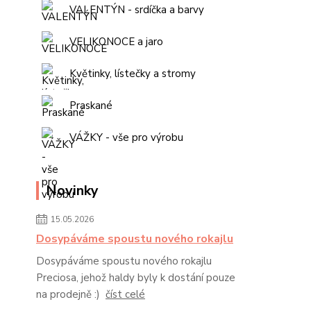
VALENTÝN - srdíčka a barvy
VELIKONOCE a jaro
Květinky, lístečky a stromy
Praskané
VÁŽKY - vše pro výrobu
Novinky
15.05.2026
Dosypáváme spoustu nového rokajlu
Dosypáváme spoustu nového rokajlu
Preciosa, jehož haldy byly k dostání pouze
na prodejně :)
číst celé