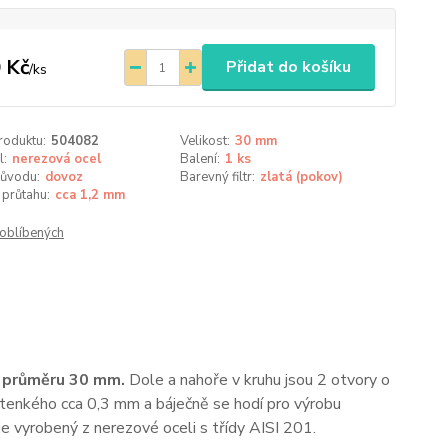
 Kč
Přidat do košíku
/
ks
roduktu:
504082
Velikost:
30 mm
l:
nerezová ocel
Balení:
1 ks
ůvodu:
dovoz
Barevný filtr:
zlatá (pokov)
průtahu:
cca 1,2 mm
oblíbených
 o průměru 30 mm.
Dole a nahoře v kruhu jsou 2 otvory o
 tenkého cca 0,3 mm a báječně se hodí pro výrobu
e vyrobený z nerezové oceli s třídy AISI 201.