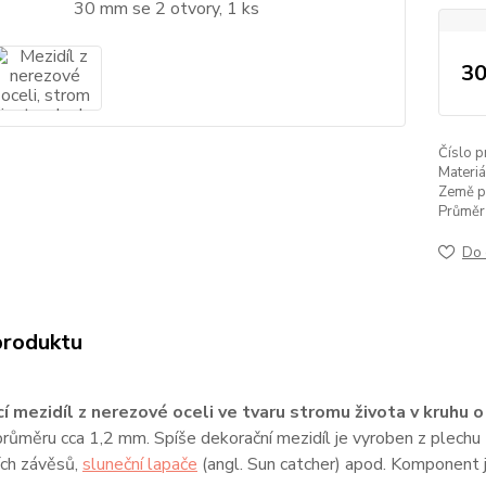
30
Číslo p
Materiá
Země p
Průměr 
Do 
produktu
í mezidíl z nerezové oceli ve tvaru stromu života v kruhu
průměru cca 1,2 mm. Spíše dekorační mezidíl je vyroben z plechu
ích závěsů,
sluneční lapače
(angl. Sun catcher) apod. Komponent j