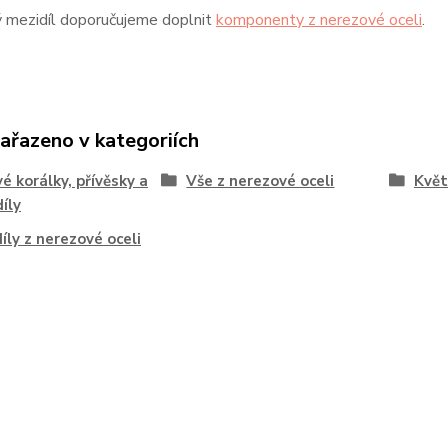
 mezidíl doporučujeme doplnit
komponenty z nerezové oceli
.
zařazeno v kategoriích
é korálky, přívěsky a
Vše z nerezové oceli
Květ
íly
íly z nerezové oceli