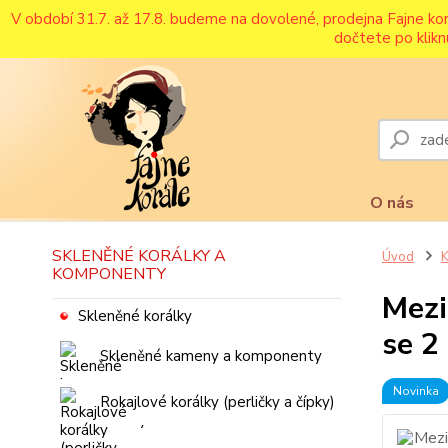
V období 31.7. až 17.8. budeme na dovolené, prodejna Fajne ko
dočtete po klikn
O nás
SKLENĚNÉ KORÁLKY A
Úvod
K
KOMPONENTY
Mezi
Skleněné korálky
se 2
Skleněné kameny a komponenty
Novinka
Rokajlové korálky (perličky a čípky)