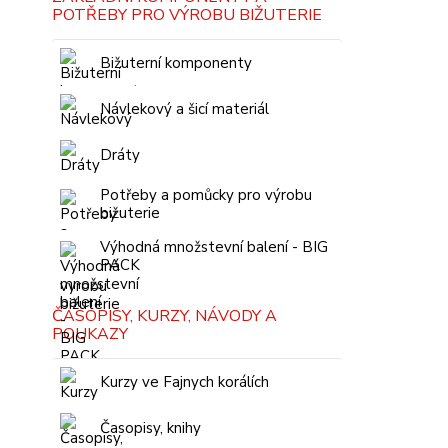
POTŘEBY PRO VÝROBU BIŽUTERIE
Bižuterní komponenty
Návlekový a šicí materiál
Dráty
Potřeby a pomůcky pro výrobu
bižuterie
Výhodná množstevní balení - BIG
PACK
ČASOPISY, KURZY, NÁVODY A
POUKAZY
Kurzy ve Fajnych korálích
Časopisy, knihy