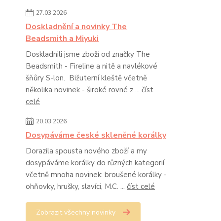
27.03.2026
Doskladnění a novinky The
Beadsmith a Miyuki
Doskladnili jsme zboží od značky The
Beadsmith - Fireline a nitě a navlékové
šňůry S-lon. Bižuterní kleště včetně
několika novinek - široké rovné z ...
číst
celé
20.03.2026
Dosypáváme české skleněné korálky
Dorazila spousta nového zboží a my
dosypáváme korálky do různých kategorií
včetně mnoha novinek: broušené korálky -
ohňovky, hrušky, slavíci, M.C. ...
číst celé
Zobrazit všechny novinky