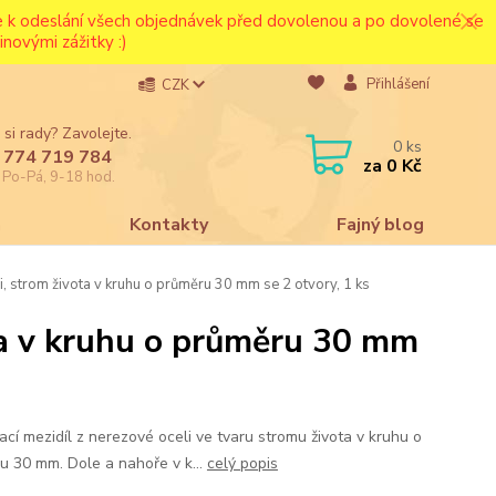
ce k odeslání všech objednávek před dovolenou a po dovolené se
novými zážitky :)
Přihlášení
CZK
 si rady? Zavolejte.
0
ks
 774 719 784
za
0 Kč
e Po-Pá, 9-18 hod.
a
Kontakty
Fajný blog
i, strom života v kruhu o průměru 30 mm se 2 otvory, 1 ks
ota v kruhu o průměru 30 mm
ací mezidíl z nerezové oceli ve tvaru stromu života v kruhu o
u 30 mm. Dole a nahoře v k...
celý popis