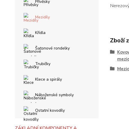
Přívěsky
Nerezový
Mezidíly
Křídla
Zboží 
Šatonové rondelky
Kovov
mezid
Trubičky
Mezid
Klece a spirály
Náboženské symboly
Ostatní kovodíly
ZÁKLADNÍ KOMPONENTY A