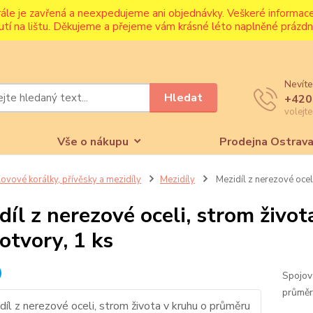
rále je zavřená a neexpedujeme ani objednávky. Veškeré informa
utí na lištu. Děkujeme a přejeme vám krásné léto naplněné prázdni
Nevíte
Hledat
+420
volejt
Vše o nákupu
Prodejna Ostrav
ovové korálky, přívěsky a mezidíly
Mezidíly
Mezidíl z nerezové ocel
díl z nerezové oceli, strom živ
 otvory, 1 ks
Spojov
průměr