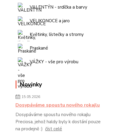
VALENTÝN - srdíčka a barvy
VELIKONOCE a jaro
Květinky, lístečky a stromy
Praskané
VÁŽKY - vše pro výrobu
Novinky
15.05.2026
Dosypáváme spoustu nového rokajlu
Dosypáváme spoustu nového rokajlu
Preciosa, jehož haldy byly k dostání pouze
na prodejně :)
číst celé