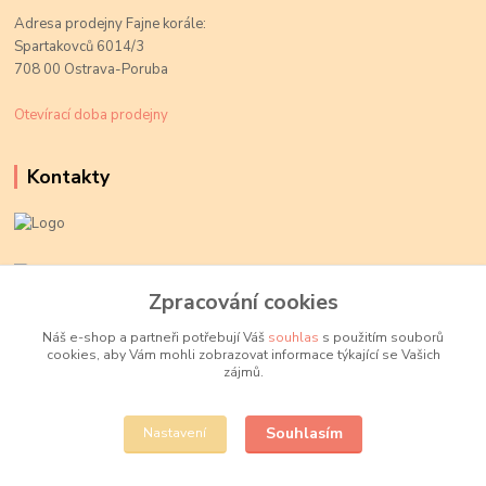
Adresa prodejny Fajne korále:
Spartakovců 6014/3
708 00 Ostrava-Poruba
Otevírací doba prodejny
Kontakty
Kateřina Kožušníková
+420 774 719 784
Zpracování cookies
volejte Po-Pá, 9-18 hod.
Náš e-shop a partneři potřebují Váš
souhlas
s použitím souborů
cookies, aby Vám mohli zobrazovat informace týkající se Vašich
info@fajnekorale.cz
zájmů.
Souhlasím
Nastavení