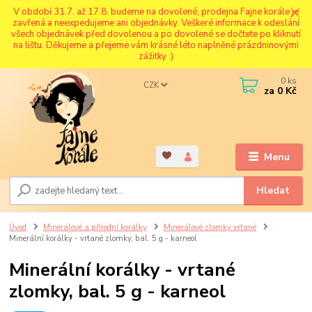
V období 31.7. až 17.8. budeme na dovolené, prodejna Fajne korále je
zavřená a neexpedujeme ani objednávky. Veškeré informace k odeslání
všech objednávek před dovolenou a po dovolené se dočtete po kliknutí
na lištu. Děkujeme a přejeme vám krásné léto naplněné prázdninovými
zážitky :)
0
ks
CZK
za
0 Kč
Menu
Hledat
Úvod
Minerálové a přírodní korálky
Minerálové zlomky vrtané
Minerální korálky - vrtané zlomky, bal. 5 g - karneol
Minerální korálky - vrtané
zlomky, bal. 5 g - karneol