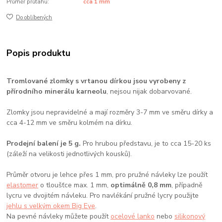
Průměr průtahu:
cca 1 mm
Do oblíbených
Popis produktu
Tromlované zlomky s vrtanou dírkou jsou vyrobeny z
přírodního minerálu karneolu
, nejsou nijak dobarvované.
Zlomky jsou nepravidelné a mají rozměry 3-7 mm ve směru dírky a
cca 4-12 mm ve směru kolmém na dírku.
Prodejní balení je 5 g.
Pro hrubou představu, je to cca 15-20 ks
(záleží na velikosti jednotlivých kousků).
Průměr otvoru je lehce přes 1 mm, pro pružné návleky lze použít
elastomer
o tloušťce max. 1 mm,
optimálně 0,8 mm
, případně
lycru ve dvojitém návleku. Pro navlékání pružné lycry použijte
jehlu s velkým okem Big Eye
.
Na pevné návleky můžete použít
ocelové lanko
nebo
silikonový