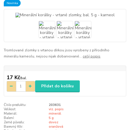
Novinka
Tromlované zlomky s vrtanou dírkou jsou vyrobeny z přírodního
minerálu karneolu, nejsou nijak dobarvované...
celý popis
17 Kč
/
bal.
Přidat do košíku
Číslo produktu:
203631
Velikost:
viz. popis
Materiál:
minerál
Balení:
5 g
Země původu:
dovoz
Barevný filtr:
oranžová