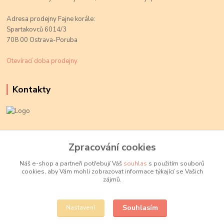
Adresa prodejny Fajne korále:
Spartakovců 6014/3
708 00 Ostrava-Poruba
Otevírací doba prodejny
Kontakty
Kateřina Kožušníková
+420 774 719 784
Zpracování cookies
volejte Po-Pá, 9-18 hod.
Náš e-shop a partneři potřebují Váš
souhlas
s použitím souborů
cookies, aby Vám mohli zobrazovat informace týkající se Vašich
info@fajnekorale.cz
zájmů.
Souhlasím
Nastavení