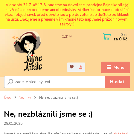
V období 31.7. až 17.8. budeme na dovolené, prodejna Fajne korále je
zavřená a neexpedujeme ani objednávky. Veškeré informace k odeslání
všech objednávek před dovolenou a po dovolené se dočtete po kliknutí
na lištu. Děkujeme a přejeme vám krásné léto naplněné prázdninovými
zážitky :)
0
ks
CZK
za
0 Kč
Menu
Hledat
Úvod
Novinky
Ne, nezbláznili jsme se :)
Ne, nezbláznili jsme se :)
28.01.2025