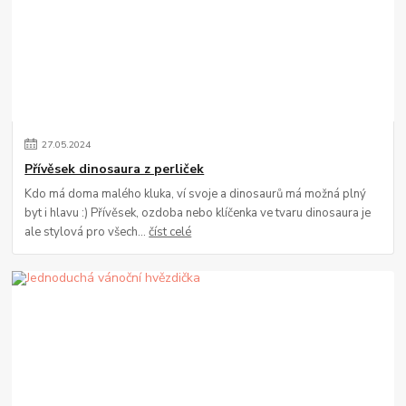
27
.
05
.
2024
Přívěsek dinosaura z perliček
Kdo má doma malého kluka, ví svoje a dinosaurů má možná plný
byt i hlavu :) Přívěsek, ozdoba nebo klíčenka ve tvaru dinosaura je
ale stylová pro všech...
číst celé