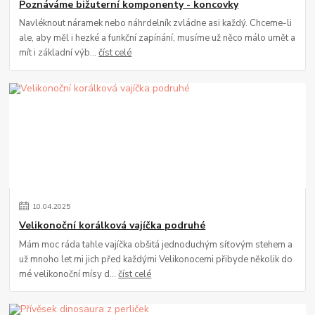
Poznáváme bižuterní komponenty - koncovky
Navléknout náramek nebo náhrdelník zvládne asi každý. Chceme-li
ale, aby měl i hezké a funkční zapínání, musíme už něco málo umět a
mít i základní výb...
číst celé
10
.
04
.
2025
Velikonoční korálková vajíčka podruhé
Mám moc ráda tahle vajíčka obšitá jednoduchým síťovým stehem a
už mnoho let mi jich před každými Velikonocemi přibyde několik do
mé velikonoční mísy d...
číst celé