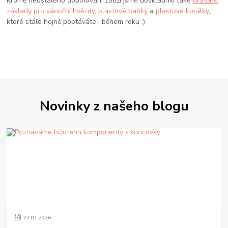
Kromě neustálého doplňování zboží jsme doskladnili také
drátěné
základy pro vánoční hvězdy
,
plastové baňky
a
plastové korálky
,
které stále hojně poptáváte i během roku :)
Novinky z našeho blogu
22
.
01
.
2026