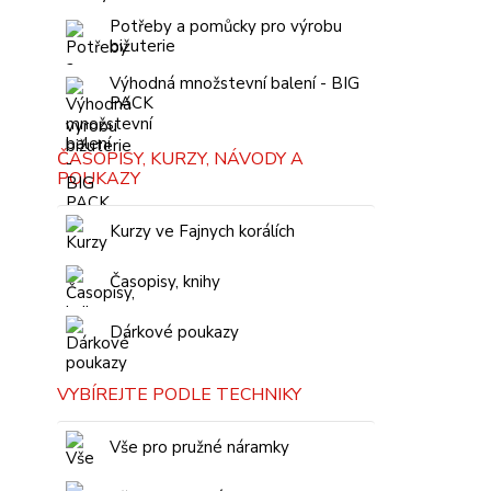
Potřeby a pomůcky pro výrobu
bižuterie
Výhodná množstevní balení - BIG
PACK
ČASOPISY, KURZY, NÁVODY A
POUKAZY
Kurzy ve Fajnych korálích
Časopisy, knihy
Dárkové poukazy
VYBÍREJTE PODLE TECHNIKY
Vše pro pružné náramky