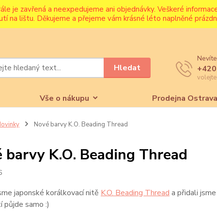
rále je zavřená a neexpedujeme ani objednávky. Veškeré informa
utí na lištu. Děkujeme a přejeme vám krásné léto naplněné prázdni
Nevíte
Hledat
+420
volejt
Vše o nákupu
Prodejna Ostrav
ovinky
Nové barvy K.O. Beading Thread
 barvy K.O. Beading Thread
6
jsme japonské korálkovací nitě
K.O. Beading Thread
a přidali jsme
tí půjde samo :)