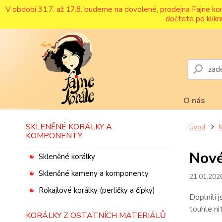
V období 31.7. až 17.8. budeme na dovolené, prodejna Fajne ko
dočtete po klikn
O nás
SKLENĚNÉ KORÁLKY A
Úvod
N
KOMPONENTY
Nové
Skleněné korálky
Skleněné kameny a komponenty
21.01.202
Rokajlové korálky (perličky a čípky)
Doplnili 
touhle ni
KORÁLKY Z OSTATNÍCH MATERIÁLŮ