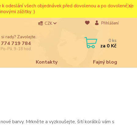
ce k odeslání všech objednávek před dovolenou a po dovolené se
novými zážitky :)
Přihlášení
CZK
 si rady? Zavolejte.
0
ks
 774 719 784
za
0 Kč
e Po-Pá, 9-18 hod.
a
Kontakty
Fajný blog
 nové barvy. Mrkněte a vyzkoušejte, šití korálků vám s