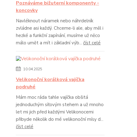
Poznáváme bižuterní komponenty -
koncovky
Navléknout náramek nebo náhrdelník
zvládne asi každý. Chceme-li ale, aby měl i
hezké a funkční zapínání, musíme už něco
málo umět a mít i základní výb...
číst celé
10.04.2025
Velikonoční korálková vajíčka
podruhé
Mám moc ráda tahle vajíčka obšitá
jednoduchým síťovým stehem a už mnoho
let mi jich před každými Velikonocemi
přibyde několik do mé velikonoční mísy d...
číst celé