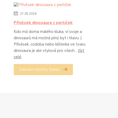
27.05.2024
Přívěsek dinosaura z perliček
Kdo má doma malého kluka, ví svoje a
dinosaurů má možná plný byt i hlavu :)
Přívěsek, ozdoba nebo klíčenka ve tvaru
dinosaura je ale stylová pro všech...
číst
celé
Zobrazit všechny články