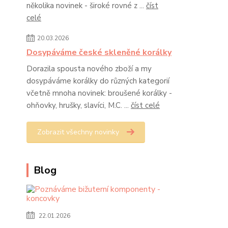
několika novinek - široké rovné z ...
číst
celé
20.03.2026
Dosypáváme české skleněné korálky
Dorazila spousta nového zboží a my
dosypáváme korálky do různých kategorií
včetně mnoha novinek: broušené korálky -
ohňovky, hrušky, slavíci, M.C. ...
číst celé
Zobrazit všechny novinky
Blog
22.01.2026