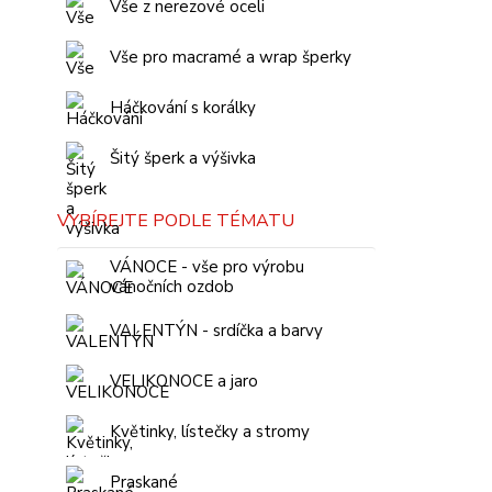
Vše z nerezové oceli
Vše pro macramé a wrap šperky
Háčkování s korálky
Šitý šperk a výšivka
VYBÍREJTE PODLE TÉMATU
VÁNOCE - vše pro výrobu
vánočních ozdob
VALENTÝN - srdíčka a barvy
VELIKONOCE a jaro
Květinky, lístečky a stromy
Praskané