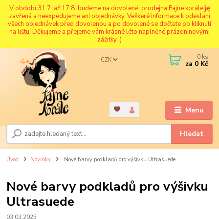
V období 31.7. až 17.8. budeme na dovolené, prodejna Fajne korále je
zavřená a neexpedujeme ani objednávky. Veškeré informace k odeslání
všech objednávek před dovolenou a po dovolené se dočtete po kliknutí
na lištu. Děkujeme a přejeme vám krásné léto naplněné prázdninovými
zážitky :)
0
ks
CZK
za
0 Kč
Menu
Hledat
Úvod
Novinky
Nové barvy podkladů pro výšivku Ultrasuede
Nové barvy podkladů pro výšivku
Ultrasuede
03.03.2023