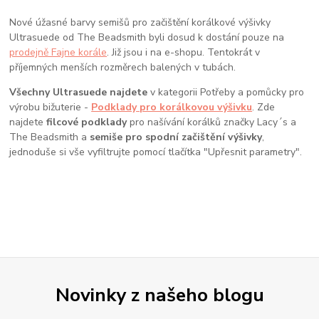
Nové úžasné barvy semišů pro začištění korálkové výšivky
Ultrasuede od The Beadsmith byli dosud k dostání pouze na
prodejně Fajne korále
. Již jsou i na e-shopu. Tentokrát v
příjemných menších rozměrech balených v tubách.
Všechny Ultrasuede najdete
v kategorii Potřeby a pomůcky pro
výrobu bižuterie -
Podklady pro korálkovou výšivku
. Zde
najdete
filcové podklady
pro našívání korálků značky Lacy´s a
The Beadsmith a
semiše pro spodní začištění výšivky
,
jednoduše si vše vyfiltrujte pomocí tlačítka "Upřesnit parametry".
Novinky z našeho blogu