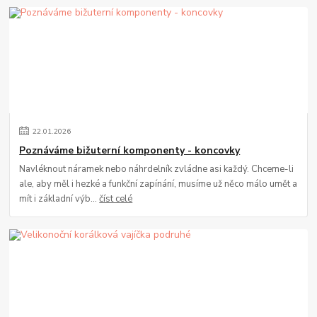
22
.
01
.
2026
Poznáváme bižuterní komponenty - koncovky
Navléknout náramek nebo náhrdelník zvládne asi každý. Chceme-li
ale, aby měl i hezké a funkční zapínání, musíme už něco málo umět a
mít i základní výb...
číst celé