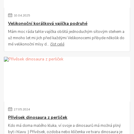
10
.
04
.
2025
Velikonoční korálková vajíčka podruhé
Mám moc ráda tahle vajíčka obšitá jednoduchým síťovým stehem a
už mnoho let mi jich před každými Velikonocemi přibyde několik do
mé velikonoční mísy d...
číst celé
27
.
05
.
2024
Přívěsek dinosaura z perliček
Kdo má doma malého kluka, ví svoje a dinosaurů má možná plný
byt i hlavu :) Přívěsek, ozdoba nebo klíčenka ve tvaru dinosaura je