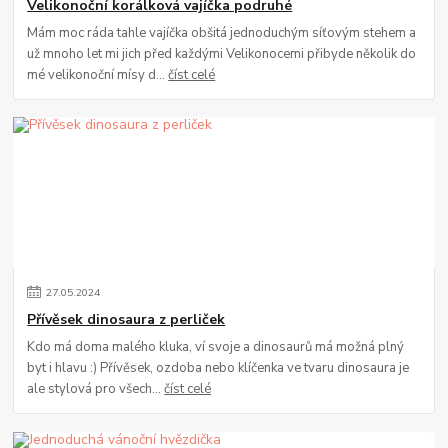
Velikonoční korálková vajíčka podruhé
Mám moc ráda tahle vajíčka obšitá jednoduchým síťovým stehem a
už mnoho let mi jich před každými Velikonocemi přibyde několik do
mé velikonoční mísy d...
číst celé
27
.
05
.
2024
Přívěsek dinosaura z perliček
Kdo má doma malého kluka, ví svoje a dinosaurů má možná plný
byt i hlavu :) Přívěsek, ozdoba nebo klíčenka ve tvaru dinosaura je
ale stylová pro všech...
číst celé