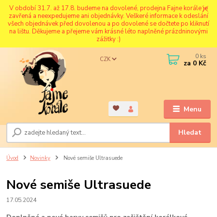
V období 31.7. až 17.8. budeme na dovolené, prodejna Fajne korále je
zavřená a neexpedujeme ani objednávky. Veškeré informace k odeslání
všech objednávek před dovolenou a po dovolené se dočtete po kliknutí
na lištu. Děkujeme a přejeme vám krásné léto naplněné prázdninovými
zážitky :)
0
ks
CZK
za
0 Kč
Menu
Hledat
Úvod
Novinky
Nové semiše Ultrasuede
Nové semiše Ultrasuede
17.05.2024