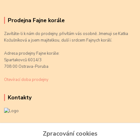
Prodejna Fajne korále
Zavítáte-li k nám do prodejny, přivítám vás osobně. Jmenuji se Katka
Kožušníková a jsem majitelkou, duší i srdcem Fajnych korálí.
Adresa prodejny Fajne korále:
Spartakovců 6014/3
708 00 Ostrava-Poruba
Otevírací doba prodejny
Kontakty
Kateřina Kožušníková
+420 774 719 784
Zpracování cookies
volejte Po-Pá, 9-18 hod.