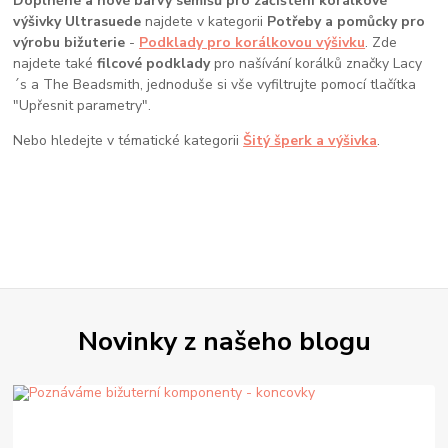
Doplněné a nové barvy semišů pro začištění korálkové
výšivky Ultrasuede
najdete v kategorii
Potřeby a pomůcky pro
výrobu bižuterie
-
Podklady pro korálkovou výšivku
. Zde
najdete také
filcové podklady
pro našívání korálků značky Lacy
´s a The Beadsmith, jednoduše si vše vyfiltrujte pomocí tlačítka
"Upřesnit parametry".
Nebo hledejte v tématické kategorii
Šitý šperk a výšivka
.
Novinky z našeho blogu