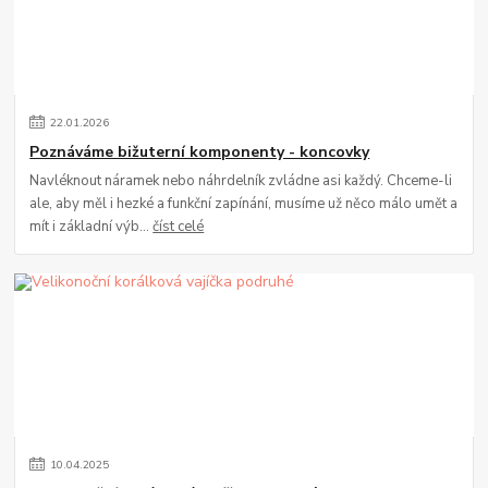
22
.
01
.
2026
Poznáváme bižuterní komponenty - koncovky
Navléknout náramek nebo náhrdelník zvládne asi každý. Chceme-li
ale, aby měl i hezké a funkční zapínání, musíme už něco málo umět a
mít i základní výb...
číst celé
10
.
04
.
2025