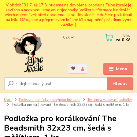
V období 31.7. až 17.8. budeme na dovolené, prodejna Fajne korále je
zavřená a neexpedujeme ani objednávky. Veškeré informace k odeslání
všech objednávek před dovolenou a po dovolené se dočtete po kliknutí
na lištu. Děkujeme a přejeme vám krásné léto naplněné prázdninovými
zážitky :)
0
ks
CZK
za
0 Kč
Menu
Hledat
Úvod
Potřeby a pomůcky pro výrobu bižuterie
Textilní a vzorovací podložky
Podložka pro korálkování The Beadsmith 32x23 cm, šedá s měřítkem, 1 ks
Podložka pro korálkování The
Beadsmith 32x23 cm, šedá s