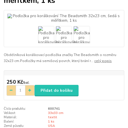
měřítkem, 1 ks
Obdélníková korálkovací podložka značky The Beadsmith o rozměru
32x23 cm.Podložky má semišový povrch, který brání r...
celý popis
250 Kč
/
bal.
Přidat do košíku
Číslo produktu:
600741
Velikost:
33x33 cm
Materiál:
textil
Balení:
1 ks
Země původu:
USA