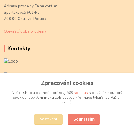
Adresa prodejny Fajne korále:
Spartakovců 6014/3
708 00 Ostrava-Poruba
Otevírací doba prodejny
Kontakty
Kateřina Kožušníková
+420 774 719 784
Zpracování cookies
volejte Po-Pá, 9-18 hod.
Náš e-shop a partneři potřebují Váš
souhlas
s použitím souborů
cookies, aby Vám mohli zobrazovat informace týkající se Vašich
info@fajnekorale.cz
zájmů.
Souhlasím
Nastavení