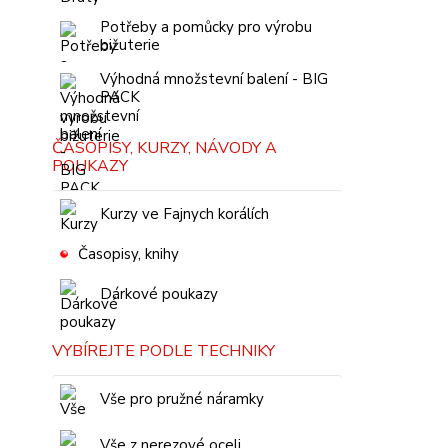
Potřeby a pomůcky pro výrobu
bižuterie
Výhodná množstevní balení - BIG
PACK
ČASOPISY, KURZY, NÁVODY A
POUKAZY
Kurzy ve Fajnych korálích
Časopisy, knihy
Dárkové poukazy
VYBÍREJTE PODLE TECHNIKY
Vše pro pružné náramky
Vše z nerezové oceli