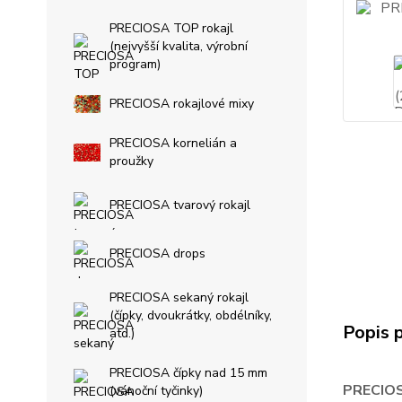
PRECIOSA TOP rokajl
(nejvyšší kvalita, výrobní
program)
PRECIOSA rokajlové mixy
PRECIOSA kornelián a
proužky
PRECIOSA tvarový rokajl
PRECIOSA drops
PRECIOSA sekaný rokajl
(čípky, dvoukrátky, obdélníky,
Popis 
atd.)
PRECIOSA čípky nad 15 mm
PRECIOS
(vánoční tyčinky)