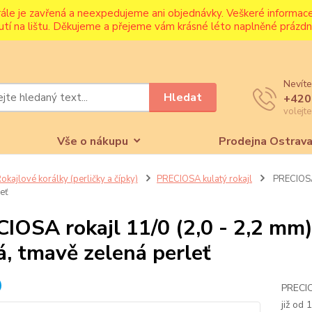
rále je zavřená a neexpedujeme ani objednávky. Veškeré informa
utí na lištu. Děkujeme a přejeme vám krásné léto naplněné prázdni
Nevíte
Hledat
+420
volejt
Vše o nákupu
Prodejna Ostrav
okajlové korálky (perličky a čípky)
PRECIOSA kulatý rokajl
PRECIOSA 
eť
IOSA rokajl 11/0 (2,0 - 2,2 mm)
á, tmavě zelená perleť
PRECIO
již od 