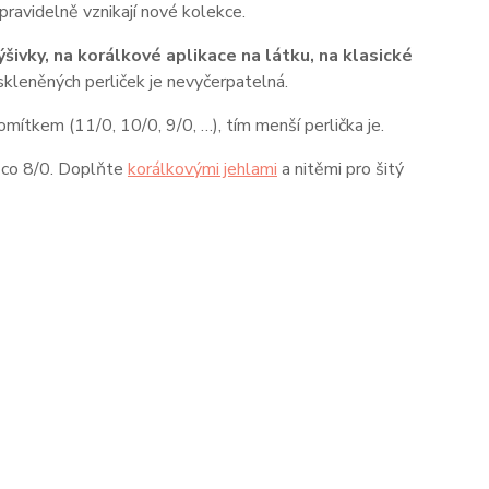
ravidelně vznikají nové kolekce.
šivky, na korálkové aplikace na látku, na klasické
skleněných perliček je nevyčerpatelná.
omítkem (11/0, 10/0, 9/0, …), tím menší perlička je.
něco 8/0. Doplňte
korálkovými jehlami
a nitěmi pro šitý