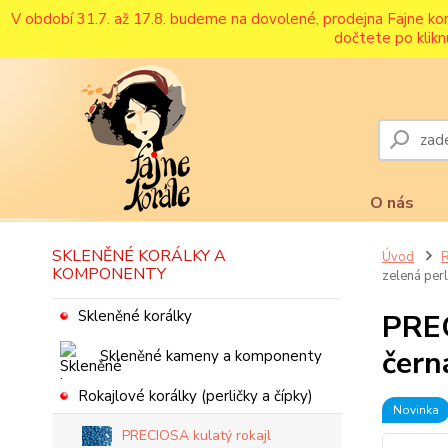
V období 31.7. až 17.8. budeme na dovolené, prodejna Fajne ko
dočtete po klikn
O nás
SKLENĚNÉ KORÁLKY A
Úvod
R
KOMPONENTY
zelená perl
Skleněné korálky
PREC
čern
Skleněné kameny a komponenty
Rokajlové korálky (perličky a čípky)
Novinka
PRECIOSA kulatý rokajl