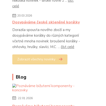
několika novinek - široké rovné z ...
číst
celé
20.03.2026
Dosypáváme české skleněné korálky
Dorazila spousta nového zboží a my
dosypáváme korálky do různých kategorií
včetně mnoha novinek: broušené korálky -
ohňovky, hrušky, slavíci, M.C. ...
číst celé
Zobrazit všechny novinky
Blog
22.01.2026