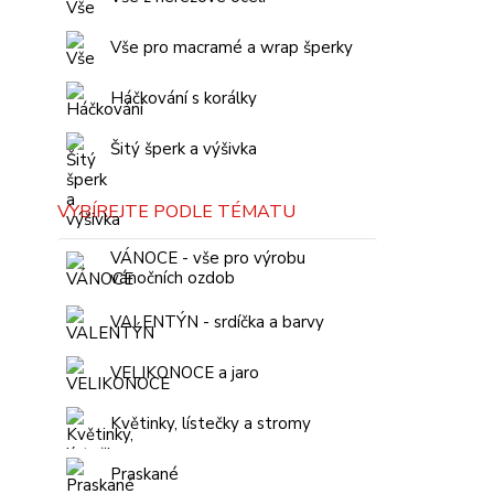
Vše pro macramé a wrap šperky
Háčkování s korálky
Šitý šperk a výšivka
VYBÍREJTE PODLE TÉMATU
VÁNOCE - vše pro výrobu
vánočních ozdob
VALENTÝN - srdíčka a barvy
VELIKONOCE a jaro
Květinky, lístečky a stromy
Praskané