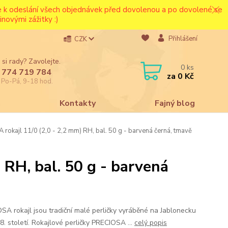
ce k odeslání všech objednávek před dovolenou a po dovolené se
novými zážitky :)
Přihlášení
CZK
 si rady? Zavolejte.
0
ks
 774 719 784
za
0 Kč
e Po-Pá, 9-18 hod.
a
Kontakty
Fajný blog
rokajl 11/0 (2,0 - 2,2 mm) RH, bal. 50 g - barvená černá, tmavě
 RH, bal. 50 g - barvená
SA rokajl jsou tradiční malé perličky vyráběné na Jablonecku
18. století. Rokajlové perličky PRECIOSA ...
celý popis