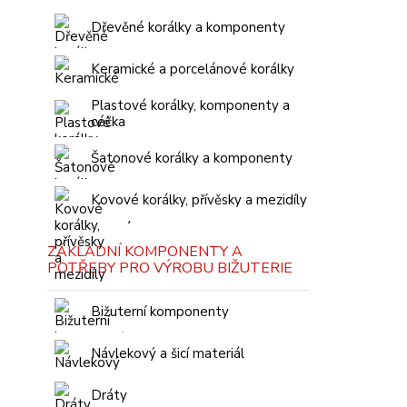
Dřevěné korálky a komponenty
Keramické a porcelánové korálky
Plastové korálky, komponenty a
céčka
Šatonové korálky a komponenty
Kovové korálky, přívěsky a mezidíly
ZÁKLADNÍ KOMPONENTY A
POTŘEBY PRO VÝROBU BIŽUTERIE
Bižuterní komponenty
Návlekový a šicí materiál
Dráty