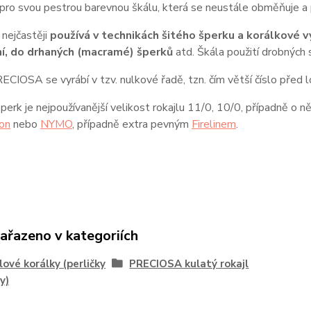
pro svou pestrou barevnou škálu, která se neustále obměňuje a p
 nejčastěji
používá v technikách šitého šperku a korálkové vý
í, do drhaných (macramé) šperků
atd. Škála použití drobných 
ECIOSA se vyrábí v tzv. nulkové řadě, tzn. čím větší číslo před l
šperk je nejpoužívanější velikost rokajlu 11/0, 10/0, případně o 
on
nebo
NYMO
, případně extra pevným
Firelinem
.
zařazeno v kategoriích
lové korálky (perličky
PRECIOSA kulatý rokajl
y)