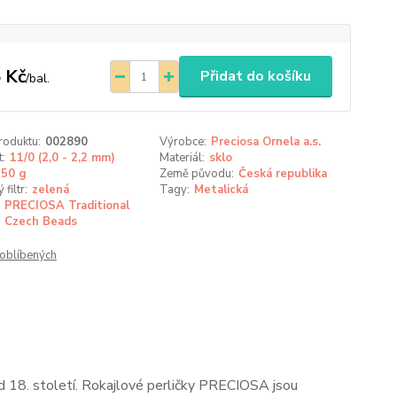
 Kč
Přidat do košíku
/
bal.
roduktu:
002890
Výrobce:
Preciosa Ornela a.s.
t:
11/0 (2,0 - 2,2 mm)
Materiál:
sklo
50 g
Země původu:
Česká republika
filtr:
zelená
Tagy:
Metalická
PRECIOSA Traditional
Czech Beads
oblíbených
 od 18. století. Rokajlové perličky PRECIOSA jsou