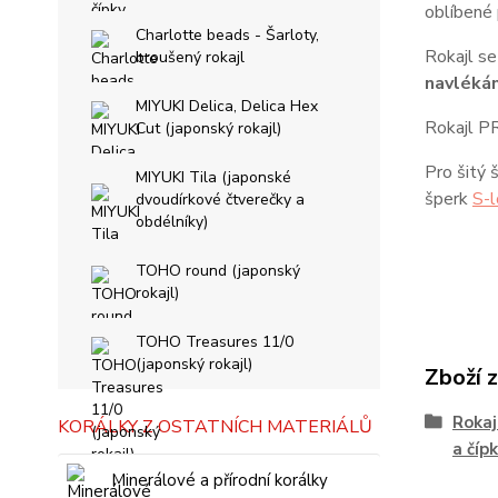
oblíbené 
Charlotte beads - Šarloty,
Rokajl se
broušený rokajl
navlékán
MIYUKI Delica, Delica Hex
Rokajl PR
Cut (japonský rokajl)
Pro šitý 
MIYUKI Tila (japonské
šperk
S-l
dvoudírkové čtverečky a
obdélníky)
TOHO round (japonský
rokajl)
TOHO Treasures 11/0
(japonský rokajl)
Zboží 
Rokaj
KORÁLKY Z OSTATNÍCH MATERIÁLŮ
a čípk
Minerálové a přírodní korálky