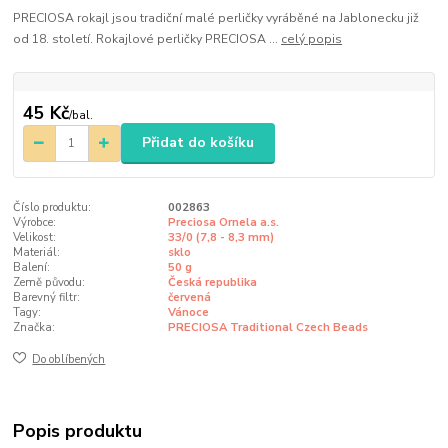
PRECIOSA rokajl jsou tradiční malé perličky vyráběné na Jablonecku již
od 18. století. Rokajlové perličky PRECIOSA ...
celý popis
45 Kč
/
bal.
Přidat do košíku
Číslo produktu:
002863
Výrobce:
Preciosa Ornela a.s.
Velikost:
33/0 (7,8 - 8,3 mm)
Materiál:
sklo
Balení:
50 g
Země původu:
Česká republika
Barevný filtr:
červená
Tagy:
Vánoce
Značka:
PRECIOSA Traditional Czech Beads
Do oblíbených
Popis produktu