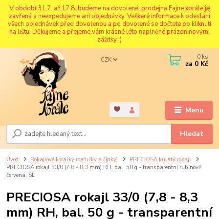
V období 31.7. až 17.8. budeme na dovolené, prodejna Fajne korále je
zavřená a neexpedujeme ani objednávky. Veškeré informace k odeslání
všech objednávek před dovolenou a po dovolené se dočtete po kliknutí
na lištu. Děkujeme a přejeme vám krásné léto naplněné prázdninovými
zážitky :)
0
ks
CZK
za
0 Kč
Menu
Hledat
Úvod
Rokajlové korálky (perličky a čípky)
PRECIOSA kulatý rokajl
PRECIOSA rokajl 33/0 (7,8 - 8,3 mm) RH, bal. 50 g - transparentní rubínově
červená, SL
PRECIOSA rokajl 33/0 (7,8 - 8,3
mm) RH, bal. 50 g - transparentní