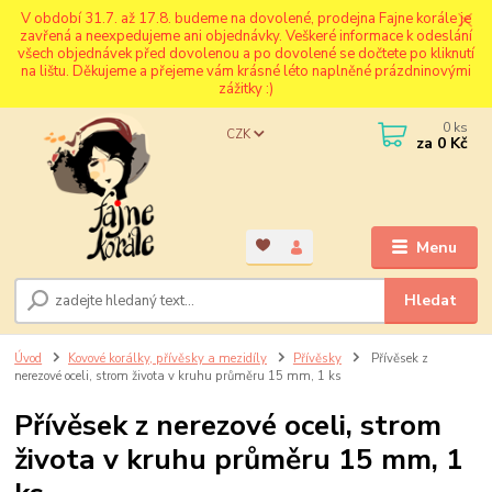
V období 31.7. až 17.8. budeme na dovolené, prodejna Fajne korále je
zavřená a neexpedujeme ani objednávky. Veškeré informace k odeslání
všech objednávek před dovolenou a po dovolené se dočtete po kliknutí
na lištu. Děkujeme a přejeme vám krásné léto naplněné prázdninovými
zážitky :)
0
ks
CZK
za
0 Kč
Menu
Hledat
Úvod
Kovové korálky, přívěsky a mezidíly
Přívěsky
Přívěsek z
nerezové oceli, strom života v kruhu průměru 15 mm, 1 ks
Přívěsek z nerezové oceli, strom
života v kruhu průměru 15 mm, 1