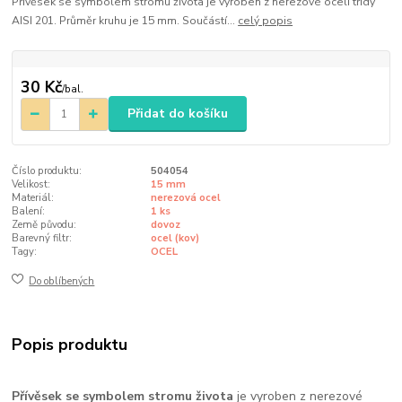
Přívěsek se symbolem stromu života je vyroben z nerezové oceli třídy
AISI 201. Průměr kruhu je 15 mm. Součástí...
celý popis
30 Kč
/
bal.
Přidat do košíku
Číslo produktu:
504054
Velikost:
15 mm
Materiál:
nerezová ocel
Balení:
1 ks
Země původu:
dovoz
Barevný filtr:
ocel (kov)
Tagy:
OCEL
Do oblíbených
Popis produktu
Přívěsek se symbolem stromu života
je vyroben z nerezové