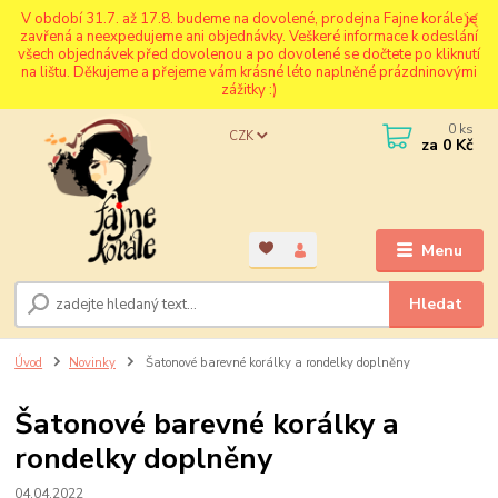
V období 31.7. až 17.8. budeme na dovolené, prodejna Fajne korále je
zavřená a neexpedujeme ani objednávky. Veškeré informace k odeslání
všech objednávek před dovolenou a po dovolené se dočtete po kliknutí
na lištu. Děkujeme a přejeme vám krásné léto naplněné prázdninovými
zážitky :)
0
ks
CZK
za
0 Kč
Menu
Hledat
Úvod
Novinky
Šatonové barevné korálky a rondelky doplněny
Šatonové barevné korálky a
rondelky doplněny
04.04.2022