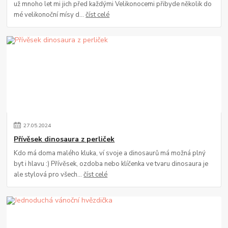
už mnoho let mi jich před každými Velikonocemi přibyde několik do
mé velikonoční mísy d...
číst celé
27
.
05
.
2024
Přívěsek dinosaura z perliček
Kdo má doma malého kluka, ví svoje a dinosaurů má možná plný
byt i hlavu :) Přívěsek, ozdoba nebo klíčenka ve tvaru dinosaura je
ale stylová pro všech...
číst celé