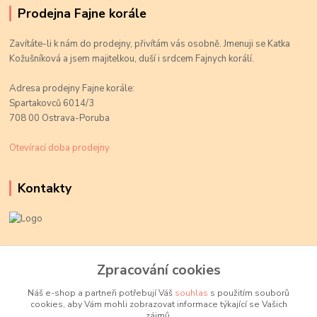
Prodejna Fajne korále
Zavítáte-li k nám do prodejny, přivítám vás osobně. Jmenuji se Katka
Kožušníková a jsem majitelkou, duší i srdcem Fajnych korálí.
Adresa prodejny Fajne korále:
Spartakovců 6014/3
708 00 Ostrava-Poruba
Otevírací doba prodejny
Kontakty
Kateřina Kožušníková
+420 774 719 784
Zpracování cookies
volejte Po-Pá, 9-18 hod.
Náš e-shop a partneři potřebují Váš
souhlas
s použitím souborů
cookies, aby Vám mohli zobrazovat informace týkající se Vašich
info@fajnekorale.cz
zájmů.