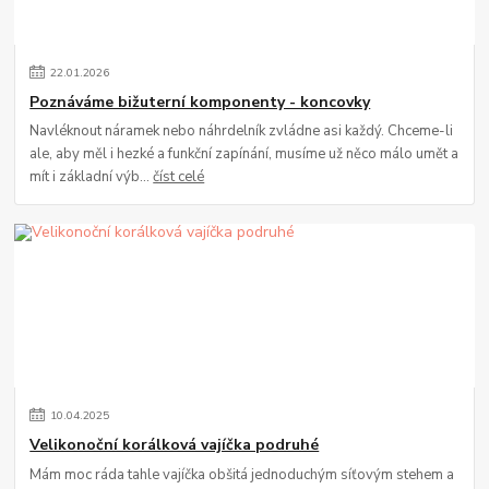
22
.
01
.
2026
Poznáváme bižuterní komponenty - koncovky
Navléknout náramek nebo náhrdelník zvládne asi každý. Chceme-li
ale, aby měl i hezké a funkční zapínání, musíme už něco málo umět a
mít i základní výb...
číst celé
10
.
04
.
2025
Velikonoční korálková vajíčka podruhé
Mám moc ráda tahle vajíčka obšitá jednoduchým síťovým stehem a